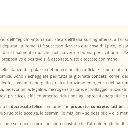
o dell’ “epica” vittoria calcistica dell’Italia sull’Inghilterra, a fa
 deputati, a Roma. Lì è successo davvero qualcosa di Epico, e sar
r dare finalmente qualche notizia vera e buona per i cittadini. P
ropositivo e positivo si è ascoltato, visto e toccato con mano.
lle stanze del palazzo del potere politico ufficiale – sono entrate
omica. Sono riecheggiate per tutta la giornata
concetti
come: decr
mbiente, consumo energetico, ristrutturazione energetica del patrim
a, bioeconomia, legalità, microgenerazione, ecovillaggio, nuovi stil
st practices, efficientamento, riduzione agli sprechi energetici e t
ata la
decrescita felice
con tante sue
proposte, concrete, fattibili,
suo ruolo: le accolga, le esamini, le migliori – se possibile – e le me
 sono solo per coloro che sono convinti che l’attuale modello di svi