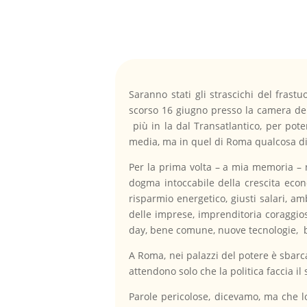
Saranno stati gli strascichi del frastuon
scorso 16 giugno presso la camera dei
più in la dal Transatlantico, per pote
media, ma in quel di Roma qualcosa di p
Per la prima volta – a mia memoria – ne
dogma intoccabile della crescita econ
risparmio energetico, giusti salari, a
delle imprese, imprenditoria coraggios
day, bene comune, nuove tecnologie, be
A Roma, nei palazzi del potere è sbarc
attendono solo che la politica faccia il 
Parole pericolose, dicevamo, ma che lo