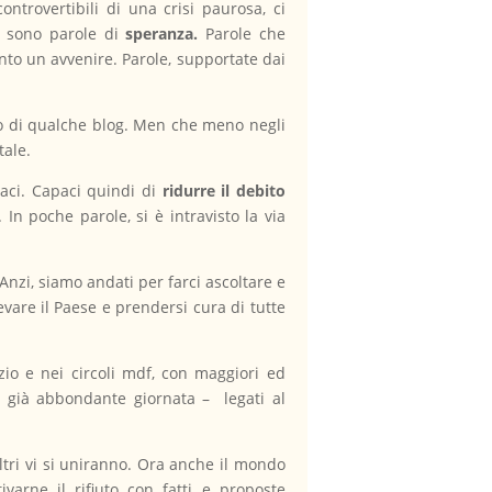
ntrovertibili di una crisi paurosa, ci
ri sono parole di
speranza.
Parole che
tanto un avvenire. Parole, supportate dai
 o di qualche blog. Men che meno negli
tale.
caci. Capaci quindi di
ridurre il debito
 In poche parole, si è intravisto la via
Anzi, siamo andati per farci ascoltare e
evare il Paese e prendersi cura di tutte
io e nei circoli mdf, con maggiori ed
la già abbondante giornata – legati al
ltri vi si uniranno. Ora anche il mondo
varne il rifiuto con fatti e proposte