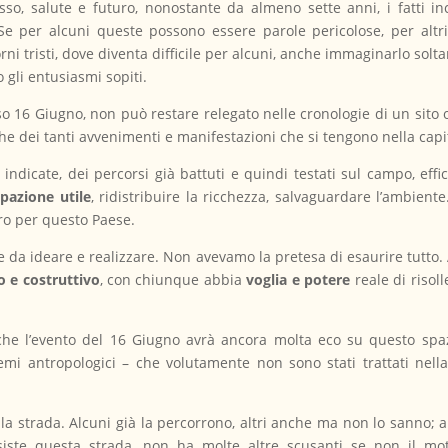
so, salute e futuro, nonostante da almeno sette anni, i fatti inco
. Se per alcuni queste possono essere parole pericolose, per alt
orni tristi, dove diventa difficile per alcuni, anche immaginarlo sol
o gli entusiasmi sopiti.
o 16 Giugno, non può restare relegato nelle cronologie di un sito
e dei tanti avvenimenti e manifestazioni che si tengono nella capi
indicate, dei percorsi già battuti e quindi testati sul campo, effi
pazione utile
, ridistribuire la ricchezza, salvaguardare l’ambiente.
turo per questo Paese.
 da ideare e realizzare. Non avevamo la pretesa di esaurire tutto. 
o e costruttivo
, con chiunque abbia
voglia e potere
reale di risoll
he l’evento del 16 Giugno avrà ancora molta eco su questo spaz
emi antropologici – che volutamente non sono stati trattati nel
 la strada. Alcuni già la percorrono, altri anche ma non lo sanno; a
siste questa strada, non ha molte altre scusanti se non il moti