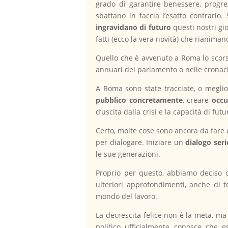
grado di garantire benessere, progres
sbattano in faccia l’esatto contrario
ingravidano di futuro
questi nostri gi
fatti (ecco la vera novità) che rianiman
Quello che è avvenuto a Roma lo scors
annuari del parlamento o nelle cronach
A Roma sono state tracciate, o meglio 
pubblico concretamente
, creare
occu
d’uscita dalla crisi e la capacità di fu
Certo, molte cose sono ancora da fare e
per dialogare. Iniziare un
dialogo seri
le sue generazioni.
Proprio per questo, abbiamo deciso c
ulteriori approfondimenti, anche di t
mondo del lavoro.
La decrescita felice non è la meta, ma
politico ufficialmente conosce che e