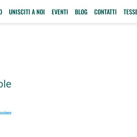
O
UNISCITI A NOI
EVENTI
BLOG
CONTATTI
TESS
ole
ipazione