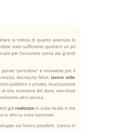
r saltare la notizia di quanto avvenuto lo
ebbe stato sufficiente spostarsi un pò
eccato per l’occasione persa dai grandi
 parole “pericolose” e innovative per il
escita, decrescita felice,
lavoro utile
,
onio pubblico e privato, localizzazione
i di vita, economia del dono, overshoot
antissimo altro ancora.
anzi già
realizzate
in scala locale, e che
tta in atto su scala nazionale.
luppo sia l’unico possibile. L’unico in