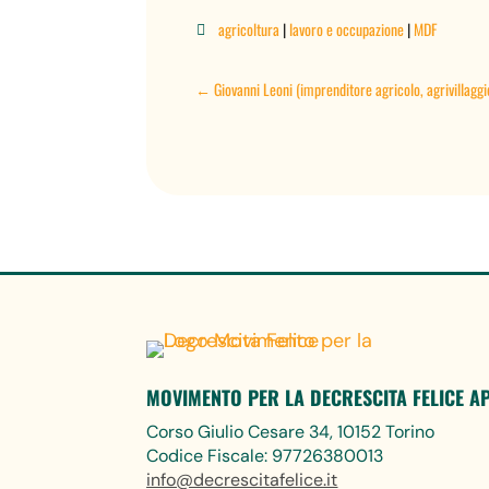
agricoltura
|
lavoro e occupazione
|
MDF

←
Giovanni Leoni (imprenditore agricolo, agrivillaggi
MOVIMENTO PER LA DECRESCITA FELICE A
Corso Giulio Cesare 34, 10152 Torino
Codice Fiscale: 97726380013
info@decrescitafelice.it