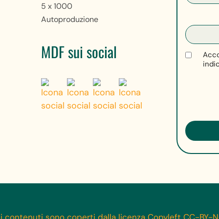
5 x 1000
Autoproduzione
MDF sui social
Acco
indi
 i contenuti sono coperti dalla licenza Copyleft CC-BY