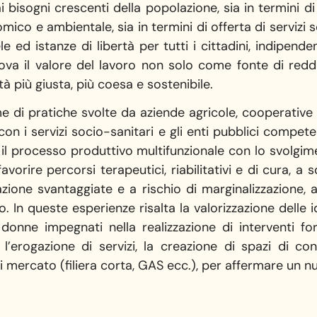
ai bisogni crescenti della popolazione, sia in termini d
mico e ambientale, sia in termini di offerta di servizi s
utele ed istanze di libertà per tutti i cittadini, indipe
itrova il valore del lavoro non solo come fonte di re
 più giusta, più coesa e sostenibile.
eme di pratiche svolte da aziende agricole, cooperative s
on i servizi socio-sanitari e gli enti pubblici compete
 e il processo produttivo multifunzionale con lo svolgimen
favorire percorsi terapeutici, riabilitativi e di cura, a
zione svantaggiate e a rischio di marginalizzazione, a
 In queste esperienze risalta la valorizzazione delle id
 donne impegnati nella realizzazione di interventi f
, l’erogazione di servizi, la creazione di spazi di c
i mercato (filiera corta, GAS ecc.), per affermare un n