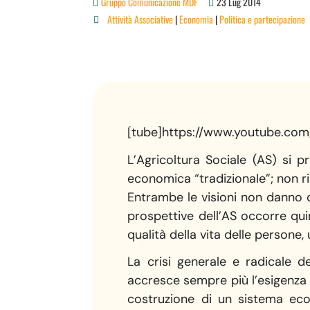
Gruppo Comunicazione MDF
23 Lug 2014
Attività Associative
|
Economia
|
Politica e partecipazione

[tube]https://www.youtube.co
L’Agricoltura Sociale (AS) si 
economica “tradizionale”; non ris
Entrambe le visioni non danno cont
prospettive dell’AS occorre quin
qualità della vita delle persone, 
La crisi generale e radicale d
accresce sempre più l’esigenza d
costruzione di un sistema eco