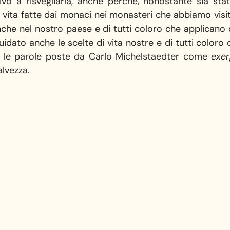
vo a risvegliarla, anche perché, nonostante sia stato
i vita fatte dai monaci nei monasteri che abbiamo visita
he nel nostro paese e di tutti coloro che applicano 
uidato anche le scelte di vita nostre e di tutti color
ere le parole poste da Carlo Michelstaedter come
exe
alvezza.