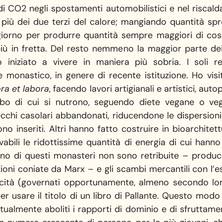
 CO2 negli spostamenti automobilistici e nel riscald
più dei due terzi del calore; mangiando quantità sp
l giorno per produrre quantità sempre maggiori di co
ù in fretta. Del resto nemmeno la maggior parte dei
o iniziato a vivere in maniera più sobria. I soli r
monastico, in genere di recente istituzione. Ho visit
ra et labora
, facendo lavori artigianali e artistici, a
bo di cui si nutrono, seguendo diete vegane o veg
vecchi casolari abbandonati, riducendone le dispersion
no inseriti. Altri hanno fatto costruire in bioarchitett
bili le ridottissime quantità di energia di cui hann
terno di questi monasteri non sono retribuite – produc
izioni coniate da Marx – e gli scambi mercantili con l
ocità (governati opportunamente, almeno secondo lo
er usare il titolo di un libro di Pallante. Questo modo 
ttualmente aboliti i rapporti di dominio e di sfruttam