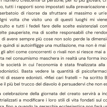
un numero crescente di persone, per lo più giovani, c
o, tutti i rapporti sono impostati sulla prevaricazione 
erbatoio di risorse da sfruttare al massimo e un’e
. Ogni volta che visito uno di questi luoghi mi vi
culto e tutti i fedeli fare delle scelte esistenziali c
lte pauperiste, ma di scelte responsabili che rendono
di avere sempre più cose non solo perde la dimensione
, e quindi si autoinfligge una mutilazione, ma non è ma
 gli altri come concorrenti o rivali non si riesce mai 
ita nel consumismo maschera in realtà una forma inc
 le società in cui l’economia è stata finalizzata alla
edonistici. Basta vedere la quantità di psicofarm
i di essere edonisti. «Miei cari fratelli – ha scritto
il più bel trucco del diavolo è persuadervi che non es
 celebrazione della giornata del creato servirà a ind
alizzati a modificare i loro stili di vita fondati sul
ura, fino a quando la gerarchia ecclesiastica non far