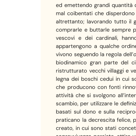
ed emettendo grandi quantità di
mal coibentati che disperdono 
altrettanto; lavorando tutto i
comprarle e buttarle sempre pi
vescovi e dei cardinali, hann
appartengono a qualche ordine 
vivono seguendo la regola dell’
o
biodinamico gran parte del ci
ristrutturato vecchi villaggi e 
legna dei boschi cedui in cui so
che producono con fonti rinnova
attività che si svolgono all’in
scambio, per utilizzare le defin
basati sul dono e sulla recipr
praticano la decrescita felice, p
creato, in cui sono stati conce