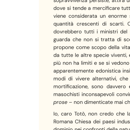
sopravvivenza persiste, attira 
dove si tende a mercificare tutt
viene considerata un enorme s
quantità crescenti di scarti
dovrebbero tutti i ministri del 
guarda che non si tratta di sce
propone come scopo della vita 
da tutte le altre specie viventi
più non ha limiti e se si vedono
apparentemente edonistica ins
modi di vivere alternativi, che
mortificazione, sono davvero 
masochisti inconsapevoli convint
prose
– non dimenticate mai che 
Io, caro Totò, non credo che la
Romana Chiesa dei paesi industri
dominio nei confronti della nat