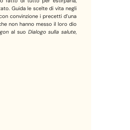
 fatto di tutto per estirparla,
to. Guida le scelte di vita negli
con convinzione i precetti d’una
o che non hanno messo il loro dio
rgon
al suo
Dialogo sulla salute
,