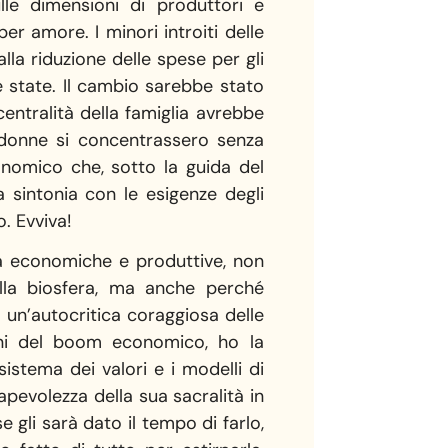
lle dimensioni di produttori e
er amore. I minori introiti delle
la riduzione delle spese per gli
e state. Il cambio sarebbe stato
entralità della famiglia avrebbe
e donne si concentrassero senza
conomico che, sotto la guida del
ta sintonia con le esigenze degli
o. Evviva!
ità economiche e produttive, non
alla biosfera, ma anche perché
a un’autocritica coraggiosa delle
 anni del boom economico, ho la
istema dei valori e i modelli di
evolezza della sua sacralità in
 gli sarà dato il tempo di farlo,