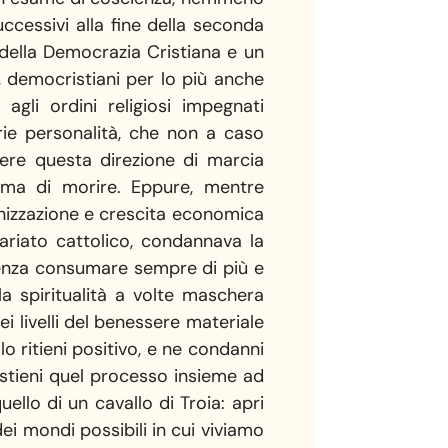
ccessivi alla fine della seconda
 della Democrazia Cristiana e un
i, democristiani per lo più anche
agli ordini religiosi impegnati
rie personalità, che non a caso
ere questa direzione di marcia
ima di morire. Eppure, mentre
rnizzazione e crescita economica
tariato cattolico, condannava la
senza consumare sempre di più e
a spiritualità a volte maschera
i livelli del benessere materiale
o ritieni positivo, e ne condanni
ostieni quel processo insieme ad
ello di un cavallo di Troia: apri
dei mondi possibili in cui viviamo