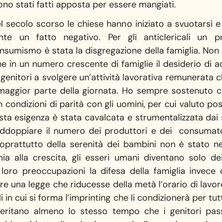
ono stati fatti apposta per essere mangiati.
l secolo scorso le chiese hanno iniziato a svuotarsi e 
nte un fatto negativo. Per gli anticlericali un
nsumismo è stata la disgregazione della famiglia. Non
he in un numero crescente di famiglie il desiderio di 
enitori a svolgere un’attività lavorativa remunerata ch
la maggior parte della giornata. Ho sempre sostenuto
 condizioni di parità con gli uomini, per cui valuto po
sta esigenza è stata cavalcata e strumentalizzata dai s
addoppiare il numero dei produttori e dei consumato
 soprattutto della serenità dei bambini non è stato 
mia alla crescita, gli esseri umani diventano solo de
loro preoccupazioni la difesa della famiglia invece 
 una legge che riducesse della metà l’orario di lavoro 
li in cui si forma l’imprinting che li condizionerà per tutt
eritano almeno lo stesso tempo che i genitori pass