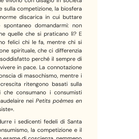
he vivono con disagio in società
e sulla competizione, la biosfera
norme discarica in cui buttare
ene spontaneo domandarmi: non
ome quelle che si praticano lì? E
 felici chi le fa, mentre chi si
 spirituale, che ci differenzia
i soddisfatto perché il sempre di
a vivere in pace. La connotazione
onscia di masochismo, mentre i
 crescita ritengono basati sulla
aci che consumano i consumisti
 Baudelaire nei
Petits poèmes en
iste».
urre i sedicenti fedeli di Santa
 consumismo, la competizione e il
à un esame di coscienza, nemmeno