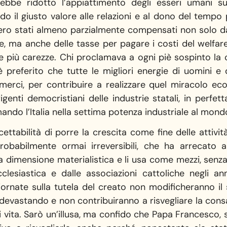
bbe ridotto l’appiattimento degli esseri umani su
o il giusto valore alle relazioni e al dono del tempo p
bero stati almeno parzialmente compensati non solo dal
ine, ma anche delle tasse per pagare i costi del welfar
 e più carezze. Chi proclamava a ogni piè sospinto la c
è preferito che tutte le migliori energie di uomini 
 merci, per contribuire a realizzare quel miracolo e
genti democristiani delle industrie statali, in perfet
rmando l’Italia nella settima potenza industriale al mond
ccettabilità di porre la crescita come fine delle attiv
probabilmente ormai irreversibili, che ha arrecato 
la dimensione materialistica e li usa come mezzi, senz
cclesiastica e dalle associazioni cattoliche negli
iornate sulla tutela del creato non modificheranno il s
vastando e non contribuiranno a risvegliare la consap
vita. Sarò un’illusa, ma confido che Papa Francesco, se