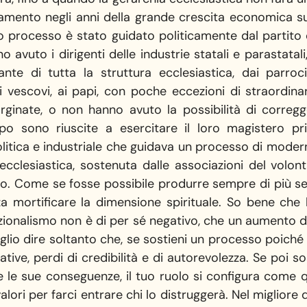
tamento negli anni della grande crescita economica su
to processo è stato guidato politicamente dal partito
no avuto i dirigenti delle industrie statali e parastatal
nte di tutta la struttura ecclesiastica, dai parroci 
i vescovi, ai papi, con poche eccezioni di straordina
inate, o non hanno avuto la possibilità di corregg
 sono riuscite a esercitare il loro magistero pr
olitica e industriale che guidava un processo di mode
ecclesiastica, sostenuta dalle associazioni del volon
mo. Come se fosse possibile produrre sempre di più 
mortificare la dimensione spirituale. So bene che l
azionalismo non è di per sé negativo, che un aumento de
lio dire soltanto che, se sostieni un processo poiché l
tive, perdi di credibilità e di autorevolezza. Se poi s
 le sue conseguenze, il tuo ruolo si configura come qu
lori per farci entrare chi lo distruggerà. Nel migliore 