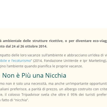
tà ambientale delle strutture ricettive, o per diventare eco-viagg
nto dal 24 al 26 ottobre 2014.
mpatto delle loro vacanze sull’ambiente e abbracciano un’idea di v
nibile e l’ecoturismo
” (2014, Fondazione UniVerde e Ipr Marketing),
ino l’ambiente quando pianifica le proprie vacanze.
e Non è Più una Nicchia
mo non è solo una necessità, ma anche un’importante opportunità d
taliani preferisce, a parità di prezzo, un albergo costruito con crite
, il colosso Tripadvisor svela che oltre il 95% dei turisti preferis
fatto di “nicchia”.