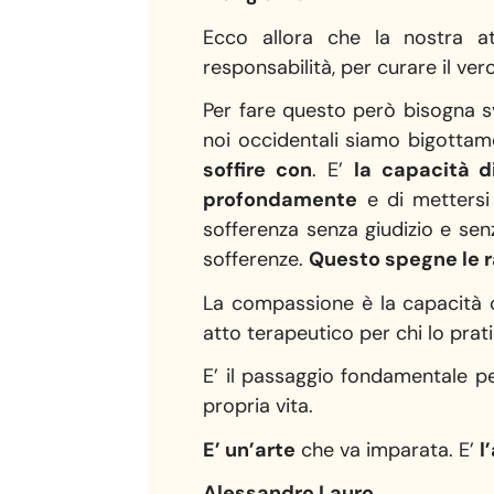
Ecco allora che la nostra at
responsabilità, per curare il vero
Per fare questo però bisogna s
noi occidentali siamo bigotta
soffire con
. E’
la capacità 
profondamente
e di mettersi a
sofferenza senza giudizio e senz
sofferenze.
Questo spegne le r
La compassione è la capacità ch
atto terapeutico per chi lo prati
E’ il passaggio fondamentale pe
propria vita.
E’ un’arte
che va imparata. E’
l
Alessandro Lauro