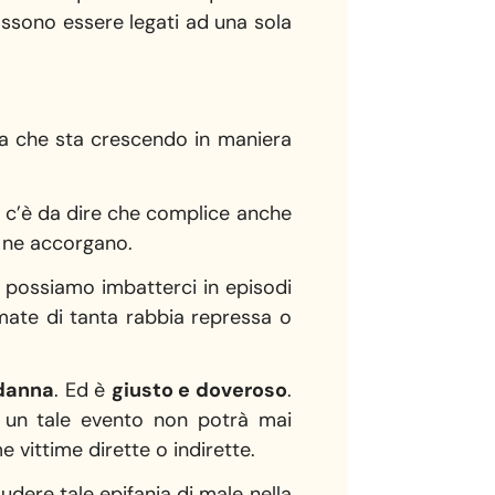
ssono essere legati ad una sola
ma che sta crescendo in maniera
– c’è da dire che complice anche
e ne accorgano.
 possiamo imbatterci in episodi
mate di tanta rabbia repressa o
ndanna
. Ed è
giusto e doveroso
.
d un tale evento non potrà mai
 vittime dirette o indirette.
dere tale epifania di male nella