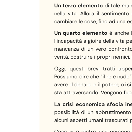
Un terzo elemento
di tale man
nella vita. Allora il sentiment
cambiare le cose, fino ad una es
Un quarto elemento
è anche l
l’incapacità a gioire della vita
mancanza di un vero confronto 
verità, costruire i propri nemici,
Oggi, questi brevi tratti app
Possiamo dire che “il re è nudo”
avere, il denaro e il potere,
ci s
sta attraversando. Vengono fuori
La crisi economica sfocia in
possibilità di un abbruttiment
alcuni aspetti umani trascurati 
Cosa vi è dietro una persona 