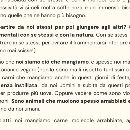
essività vi si celi molta sofferenza e un immenso bi
sono quelle che ne hanno più bisogno.
artire da noi stessi per poi giungere agli altri?
C
entali con se stessi e con la natura.
Con se stessi
ntrare in se stessi, per evitare il frammentarsi interior
o mai scisse!).
imo che
noi siamo ciò che mangiamo
, e spesso noi m
ariani e vegani (non lo sono ma li rispetto tantissimo 
 carni che mangiamo anche in questi giorni di fest
enza instillata
da noi uomini e subita da questi po
per produrre più uova. Oppure vedere come sono vio
enoni.
Sono animali che muoiono spesso arrabbiati e
ono da noi umani.
piatti, noi mangiamo carne, molecole arrabbiate, a