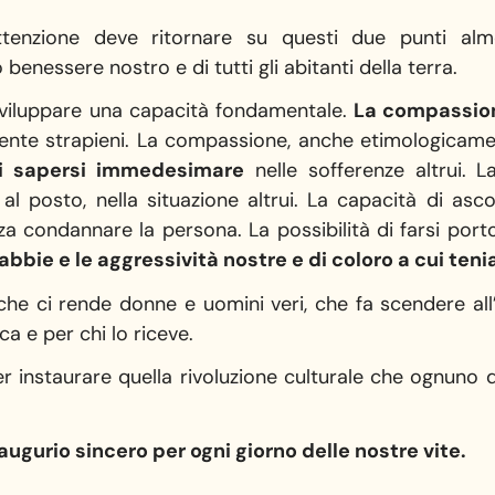
tenzione deve ritornare su questi due punti alm
 benessere nostro e di tutti gli abitanti della terra.
viluppare una capacità fondamentale.
La compassio
mente strapieni. La compassione, anche etimologicam
di sapersi immedesimare
nelle sofferenze altrui. 
l posto, nella situazione altrui. La capacità di ascolto
a condannare la persona. La possibilità di farsi porto
abbie e le aggressività nostre e di coloro a cui te
e ci rende donne e uomini veri, che fa scendere all’e
ca e per chi lo riceve.
r instaurare quella rivoluzione culturale che ognuno d
’augurio sincero per ogni giorno delle nostre vite.