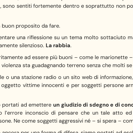
, sono sentiti fortemente dentro e soprattutto non po
n buon proposito da fare.
tentare una riflessione su un tema molto sottaciuto 
samente silenzioso.
La rabbia
.
ocritamente ad essere più buoni – come le marionette 
 la violenza sta guadagnando terreno senza che molti s
e o una stazione radio o un sito web di informazione,
oggetto vittime innocenti e per soggetti persone ar
to portati ad emettere
un giudizio di sdegno e di co
 l’errore inconscio di pensare che un tale atto e
sone. Ne come soggetti aggressivi né – si spera – come
ancora per una forma di difesa, siamo portati ad esclu