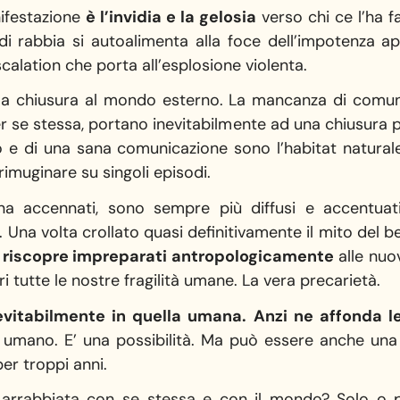
ifestazione
è l’invidia e la gelosia
verso chi ce l’ha 
o di rabbia si autoalimenta alla foce dell’impotenza
calation che porta all’esplosione violenta.
a chiusura al mondo esterno. La mancanza di comunic
 per se stessa, portano inevitabilmente ad una chiusura p
e di una sana comunicazione sono l’habitat naturale 
 rimuginare su singoli episodi.
ena accennati, sono sempre più diffusi e accentuat
. Una volta crollato quasi definitivamente il mito del b
i riscopre impreparati antropologicamente
alle nuo
 tutte le nostre fragilità umane. La vera precarietà.
evitabilmente in quella umana. Anzi ne affonda le
o umano. E’ una possibilità. Ma può essere anche una
per troppi anni.
arrabbiata con se stessa e con il mondo? Solo o p