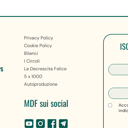
Privacy Policy
IS
Cookie Policy
Bilanci
I Circoli
PS
La Decrescita Felice
5 x 1000
Autoproduzione
MDF sui social
Acco
indi