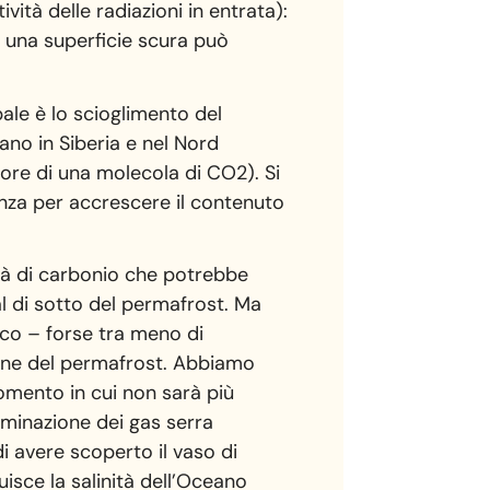
vità delle radiazioni in entrata):
re una superficie scura può
ale è lo scioglimento del
ano in Siberia e nel Nord
ore di una molecola di CO2). Si
anza per accrescere il contenuto
ità di carbonio che potrebbe
 al di sotto del permafrost. Ma
ico – forse tra meno di
sione del permafrost. Abbiamo
momento in cui non sarà più
iminazione dei gas serra
di avere scoperto il vaso di
isce la salinità dell’Oceano