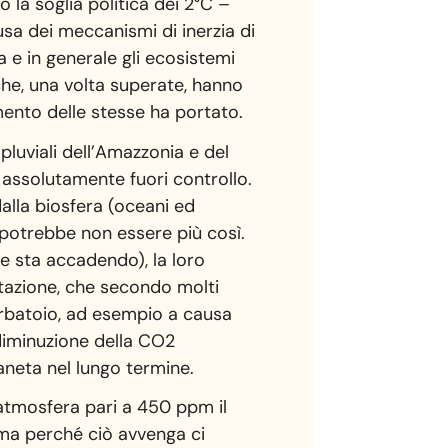
 la soglia politica dei 2°C –
usa dei meccanismi di inerzia di
a e in generale gli ecosistemi
 che, una volta superate, hanno
amento delle stesse ha portato.
 pluviali dell’Amazzonia e del
 assolutamente fuori controllo.
alla biosfera (oceani ed
 potrebbe non essere più così.
e sta accadendo), la loro
tazione, che secondo molti
erbatoio, ad esempio a causa
 diminuzione della CO2
ianeta nel lungo termine.
atmosfera pari a 450 ppm il
 ma perché ciò avvenga ci