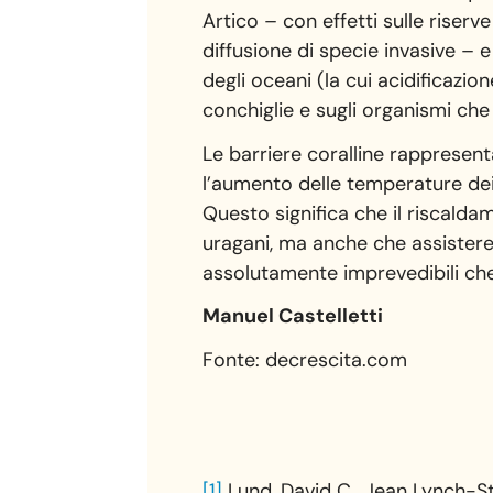
Artico – con effetti sulle riserv
diffusione di specie invasive – 
degli oceani (la cui acidificaz
conchiglie e sugli organismi che
Le barriere coralline rappresenta
l’aumento delle temperature dei 
Questo significa che il riscald
uragani, ma anche che assistere
assolutamente imprevedibili ch
Manuel Castelletti
Fonte: decrescita.com
[1]
Lund, David C., Jean Lynch-St