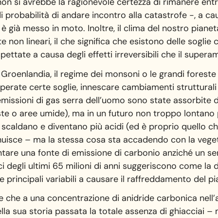
on si avrebbe la ragionevole certezza di rimanere entro
 probabilità di andare incontro alla catastrofe -, a ca
è già messo in moto. Inoltre, il clima del nostro pianet
e non lineari, il che significa che esistono delle soglie
ettate a causa degli effetti irreversibili che il super
la Groenlandia, il regime dei monsoni o le grandi foreste
erate certe soglie, innescare cambiamenti strutturali
emissioni di gas serra dell’uomo sono state assorbite d
ste o aree umide), ma in un futuro non troppo lontano
 scaldano e diventano più acidi (ed è proprio quello ch
nuisce – ma la stessa cosa sta accadendo con la vege
ntare una fonte di emissione di carbonio anziché un s
tici degli ultimi 65 milioni di anni suggeriscono come la
e principali variabili a causare il raffreddamento del p
 che a una concentrazione di anidride carbonica nell’
lla sua storia passata la totale assenza di ghiacciai –