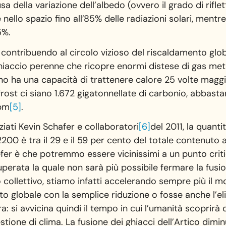
 della variazione dell’albedo (ovvero il grado di rifletti
e nello spazio fino all’85% delle radiazioni solari, ment
5%.
 contribuendo al circolo vizioso del riscaldamento glob
 ghiaccio perenne che ricopre enormi distese di gas met
 ha una capacità di trattenere calore 25 volte maggi
rost ci siano 1.672 gigatonnellate di carbonio, abbast
ppm
[5]
.
iati Kevin Schafer e collaboratori
[6]
del 2011, la quant
 2200 è tra il 29 e il 59 per cento del totale contenuto
er è che potremmo essere vicinissimi a un punto crit
superata la quale non sarà più possibile fermare la fu
 collettivo, stiamo infatti accelerando sempre più il 
to globale con la semplice riduzione o fosse anche l’el
: si avvicina quindi il tempo in cui l’umanità scoprirà 
ione di clima. La fusione dei ghiacci dell’Artico diminu