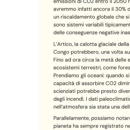
emissioni di CO2 entro il 2050 n
avremmo infatti ancora il 30% di
un riscaldamento globale che si 
sono sistemi variabili tipicament
delle conseguenze negative inasp
L’Artico, la calotta glaciale del
Congo potrebbero, una volta sup
Fino ad ora circa la metà delle 
ecosistemi terrestri, come fore
Prendiamo gli oceani: quando si
capacità di assorbire CO2 dimi
scienziati potrebbe presto dive
degli incendi. I dati paleoclima
nell’atmosfera sia stata una dell
Parallelamente, possiamo notare
pianeta ha sempre registrato ne