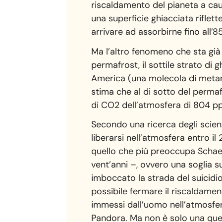
riscaldamento del pianeta a causa
una superficie ghiacciata riflett
arrivare ad assorbirne fino all’8
Ma l’altro fenomeno che sta già
permafrost, il sottile strato di
America (una molecola di metano
stima che al di sotto del permaf
di CO2 dell’atmosfera di 804 
Secondo una ricerca degli scienz
liberarsi nell’atmosfera entro il
quello che più preoccupa Schaef
vent’anni –, ovvero una soglia 
imboccato la strada del suicidio
possibile fermare il riscaldamen
immessi dall’uomo nell’atmosfera
Pandora. Ma non è solo una quest