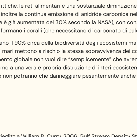
e ittiche, le reti alimentari e una sostanziale diminuzion
e inoltre la continua emissione di anidride carbonica n
ione è già aumentata del 30% secondo la NASA), con con
 formano i coralli (che necessitano di carbonato di cal
no il 90% circa della biodiversità degli ecosistemi mari
mari mettono a rischio la stessa sopravvivenza dei cor
amento globale non vuol dire “semplicemente” che avrem
mo a una vera e propria distruzione di interi ecosiste
e non potranno che danneggiare pesantemente anche l
ieglitz e William B. Curry, 2006. Gulf Stream Density 