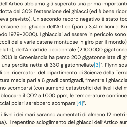
 dell’Artico abbiamo già superato una prima importante
otta del 30% l’estensione dei ghiacci (ed è bene rico
eva previsto). Un secondo record negativo è stato toc
nsione dei ghiacci dell’Artico (pari a 3,41 milioni di Km
o 1979-2000). I ghiacciai ad essere in pericolo sono i
piccoli delle varie catene montuose in giro per il mondo)
late), dell’Antartide occidentale (2.100.000 gigatonne
 2013 la Groenlandia ha perso 200 gigatonnellate di gh
er una perdita netta di 330 gigatonnellate
[3]
”. Flynn sos
 dei ricercatori del dipartimento di Scienze della Terra 
ra media pari a 6 gradi centigradi, “mentre i ghiaccia
no scomparsi (con aumenti catastrofici dei livelli del
a bloccare il CO2 a 1.000 ppm, le temperature continu
iacciai polari sarebbero scomparsi
[4]
”.
i livelli dei mari saranno aumentati di almeno 12 metri 
ua). Il repentino scioglimento dei ghiacci dell’Artico a