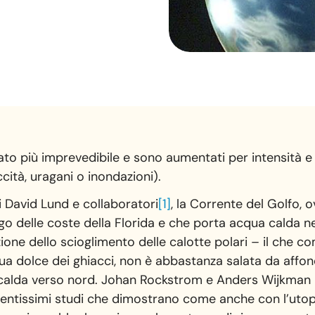
tato più imprevedibile e sono aumentati per intensità 
ità, uragani o inondazioni).
 David Lund e collaboratori
[1]
, la Corrente del Golfo, 
rgo delle coste della Florida e che porta acqua calda ne
zione dello scioglimento delle calotte polari – il che 
a dolce dei ghiacci, non è abbastanza salata da affonda
calda verso nord. Johan Rockstrom e Anders Wijkman ne
ecentissimi studi che dimostrano come anche con l’uto