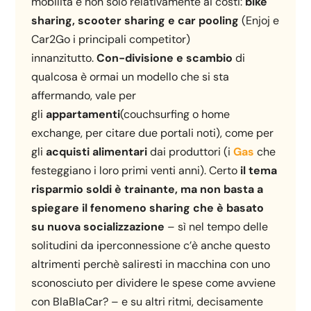
mobilità e non solo relativamente ai costi:
bike
sharing, scooter sharing e car pooling
(Enjoj e
Car2Go i principali competitor)
innanzitutto.
Con-divisione e scambio
di
qualcosa è ormai un modello che si sta
affermando, vale per
gli
appartamenti
(couchsurfing o home
exchange, per citare due portali noti), come per
gli
acquisti alimentari
dai produttori (i
Gas
che
festeggiano i loro primi venti anni). Certo
il tema
risparmio soldi è trainante, ma non basta a
spiegare il fenomeno sharing che è basato
su nuova socializzazione
– sì nel tempo delle
solitudini da iperconnessione c’è anche questo
altrimenti perchè saliresti in macchina con uno
sconosciuto per dividere le spese come avviene
con BlaBlaCar? – e su altri ritmi, decisamente