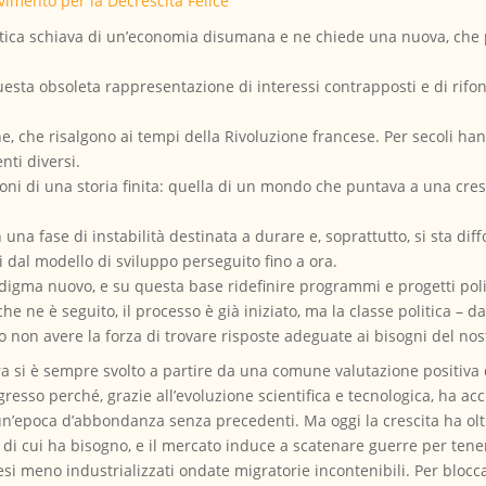
imento per la Decrescita Felice
politica schiava di un’economia disumana e ne chiede una nuova, ch
esta obsoleta rappresentazione di interessi contrapposti e di rifonda
che, che risalgono ai tempi della Rivoluzione francese. Per secoli h
enti diversi.
i di una storia finita: quella di un mondo che puntava a una cresc
una fase di instabilità destinata a durare e, soprattutto, si sta di
i dal modello di sviluppo perseguito fino a ora.
igma nuovo, e su questa base ridefinire programmi e progetti polit
o che ne è seguito, il processo è già iniziato, ma la classe politica 
 non avere la forza di trovare risposte adeguate ai bisogni del no
stra si è sempre svolto a partire da una comune valutazione positiva
sso perché, grazie all’evoluzione scientifica e tecnologica, ha acc
un’epoca d’abbondanza senza precedenti. Ma oggi la crescita ha olt
se di cui ha bisogno, e il mercato induce a scatenare guerre per ten
esi meno industrializzati ondate migratorie incontenibili. Per blocc