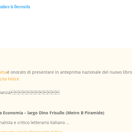
udiare la Decrescita
Roma
è onorato di presentare in anteprima nazionale del nuovo libro
ita Felice
’uguaglianza

tra Economia – largo Dino Frisullo (Metro B Piramide)
alista e critico letterario italiano …