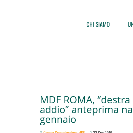
CHI SIAMO
UN
MDF ROMA, “destra e
addio” anteprima naz
gennaio
Gruppo Comunicazione MDF
22 Gen 2016