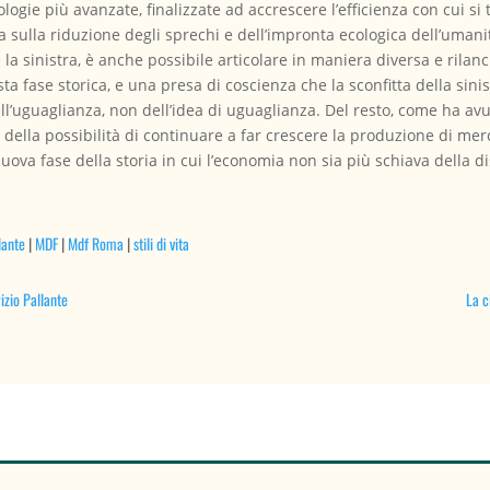
ologie più avanzate, finalizzate ad accrescere l’efficienza con cui 
a sulla riduzione degli sprechi e dell’impronta ecologica dell’umani
la sinistra, è anche possibile articolare in maniera diversa e rilan
sta fase storica, e una presa di coscienza che la sconfitta della sinist
ll’uguaglianza, non dell’idea di uguaglianza. Del resto, come ha avut
e della possibilità di continuare a far crescere la produzione di me
uova fase della storia in cui l’economia non sia più schiava della dis
lante
|
MDF
|
Mdf Roma
|
stili di vita
izio Pallante
La c