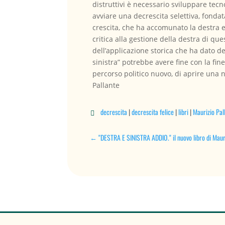
distruttivi è necessario sviluppare tecn
avviare una decrescita selettiva, fondat
crescita, che ha accomunato la destra e 
critica alla gestione della destra di que
dell’applicazione storica che ha dato de
sinistra” potrebbe avere fine con la fin
percorso politico nuovo, di aprire una n
Pallante
decrescita
|
decrescita felice
|
libri
|
Maurizio Pal

←
"DESTRA E SINISTRA ADDIO." il nuovo libro di Maur