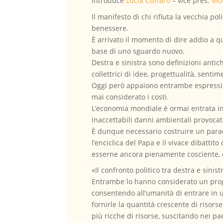
introduce
Lucia Cuffaro
– vice pres.
Mov
Il manifesto di chi rifiuta la vecchia 
benessere.
È arrivato il momento di dire addio a qu
base di uno sguardo nuovo.
Destra e sinistra sono definizioni anti
collettrici di idee, progettualità, sentim
Oggi però appaiono entrambe espression
mai considerato i costi.
L’economia mondiale è ormai entrata in 
inaccettabili danni ambientali provocat
È dunque necessario costruire un parad
l’enciclica del Papa e il vivace dibattit
esserne ancora pienamente cosciente, o
«Il confronto politico tra destra e sini
Entrambe lo hanno considerato un progre
consentendo all’umanità di entrare in 
fornirle la quantità crescente di risor
più ricche di risorse, suscitando nei pa