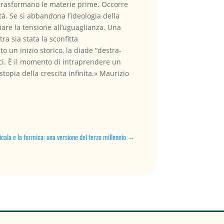
si trasformano le materie prime. Occorre
tà. Se si abbandona l’ideologia della
ciare la tensione all’uguaglianza. Una
ra sia stata la sconfitta
o un inizio storico, la diade “destra-
rci. È il momento di intraprendere un
topia della crescita infinita.» Maurizio
icala e la formica: una versione del terzo millennio
→