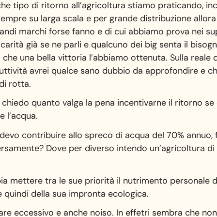
he tipo di ritorno all’agricoltura stiamo praticando, i
sempre su larga scala e per grande distribuzione allor
randi marchi forse fanno e di cui abbiamo prova nei sup
 carità già se ne parli e qualcuno dei big senta il bisog
a che una bella vittoria l’abbiamo ottenuta. Sulla reale 
tività avrei qualce sano dubbio da approfondire e ch
i rotta.
mi chiedo quanto valga la pena incentivarne il ritorno 
e l’acqua.
devo contribuire allo spreco di acqua del 70% annuo, fo
rsamente? Dove per diverso intendo un’agricoltura di s
a mettere tra le sue priorità il nutrimento personale di
e quindi della sua impronta ecologica.
e eccessivo e anche noiso. In effetri sembra che non c