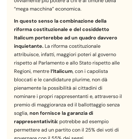
ovviamente più potere a chi è al timone della
“mega macchina” economica.
In questo senso la combinazione della
riforma costituzionale e del cosiddetto
Italicum porterebbe ad un quadro davvero
inquietante.
La riforma costituzionale
attribuisce, infatti, maggiori poteri al governo
rispetto al Parlamento e allo Stato rispetto alle
Regioni, mentre
l‘Italicum
, con i capolista
bloccati e le candidature plurime, non dà
pienamente la possibilità ai cittadini di
nominare i propri rappresentanti e, attraverso il
premio di maggioranza ed il ballottaggio senza
soglia,
non fornisce la garanzia di
rappresentatività:
potrebbe ad esempio
permettere ad un partito con il 25% dei voti di
governare con il 55% dei seggi.