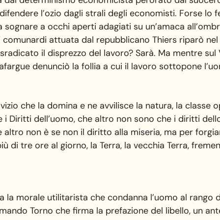
 dal determinismo economicista perorato dal suocero 
 difendere l’ozio dagli strali degli economisti. Forse l
a sognare a occhi aperti adagiati su un’amaca all’omb
i comunardi attuata dal repubblicano Thiers riparò nel 
adicato il disprezzo del lavoro? Sarà. Ma mentre sul
 Lafargue denunciò la follia a cui il lavoro sottopone l’u
vizio che la domina e ne avvilisce la natura, la classe 
 i Diritti dell’uomo, che altro non sono che i diritti de
he altro non è se non il diritto alla miseria, ma per for
ù di tre ore al giorno, la Terra, la vecchia Terra, freme
a la morale utilitarista che condanna l’uomo al rango 
ando Torno che firma la prefazione del libello, un ant