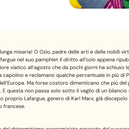
lunga miseria! O Ozio, padre delle arti e delle nobili vir
afargue nel suo pamphlet
Il diritto all’ozio
appena ripubb
liore viatico all’agosto che da pochi giorni ha schius
e fa capolino e reclamano qualche percentuale in più di Pi
ell’Europa. Ma forse costoro dimenticano che più del p
. E questa non passa solo sotto il vaglio di un bilancio
nto proprio Lafargue, genero di Karl Marx, già discepol
o francese.