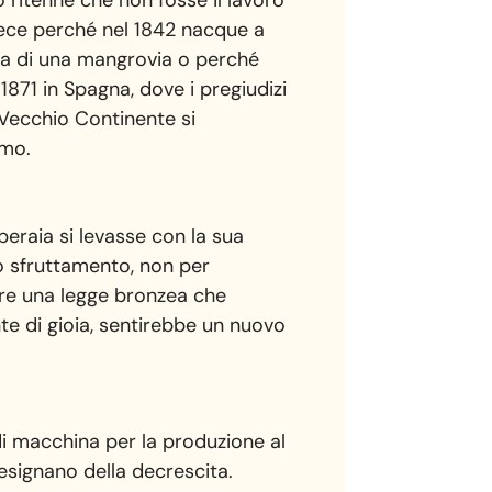
ritenne che non fosse il lavoro
o fece perché nel 1842 nacque a
ra di una mangrovia o perché
1871 in Spagna, dove i pregiudizi
 Vecchio Continente si
omo.
operaia si levasse con la sua
llo sfruttamento, non per
giare una legge bronzea che
nte di gioia, sentirebbe un nuovo
di macchina per la produzione al
esignano della decrescita.