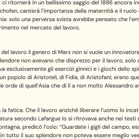
ci ritornerà in un bellissimo saggio del 1886 ancora ine
ofen, canterà l’importanza della maternità e il ruolo 
mia: solo una perversa svista avrebbe pensato che l’e
rimento nel mercato del lavoro.
o del lavoro il genero di Marx non si vuole un innovator
splendore non avevano che disprezzo per il lavoro, solo 
 esclusivamente gli esercizi ginnici e i giochi dello spi
un popolo di Aristoteli, di Fidia, di Aristofani; erano qu
le orde di quell’Asia che di lì a non molto Alessandro 
 la fatica. Che il lavoro anziché liberare l’uomo lo inca
tura secondo Lafargue lo si ritrovava anche nei testi s
ntagna, predicò l’ozio: “Guardate i gigli del campo, ess
n tutto il suo splendore non poteva essere meglio vest