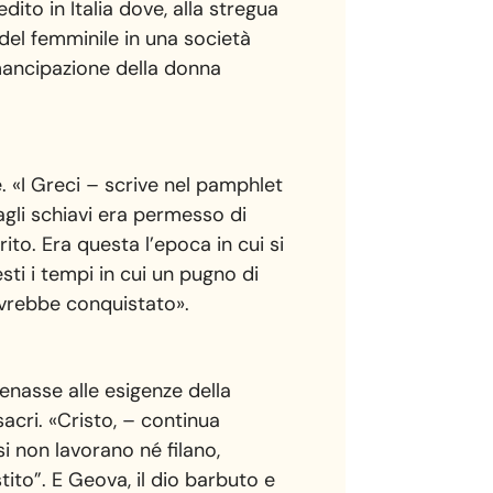
dito in Italia dove, alla stregua
del femminile in una società
mancipazione della donna
e. «I Greci – scrive nel pamphlet
agli schiavi era permesso di
rito. Era questa l’epoca in cui si
esti i tempi in cui un pugno di
avrebbe conquistato».
tenasse alle esigenze della
acri. «Cristo, – continua
i non lavorano né filano,
ito”. E Geova, il dio barbuto e