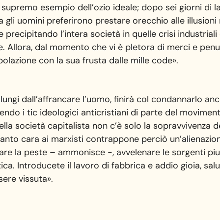
il supremo esempio dell’ozio ideale; dopo sei giorni di la
a gli uomini preferirono prestare orecchio alle illusio
e precipitando l’intera società in quelle crisi industria
 Allora, dal momento che vi è pletora di merci e penuria
olazione con la sua frusta dalle mille code».
lungi dall’affrancare l’uomo, finirà col condannarlo anc
endo i tic ideologici anticristiani di parte del movimen
lla società capitalista non c’è solo la sopravvivenza d
tanto cara ai marxisti contrappone perciò un’alienazion
are la peste – ammonisce -, avvelenare le sorgenti piu
a. Introducete il lavoro di fabbrica e addio gioia, salu
sere vissuta».