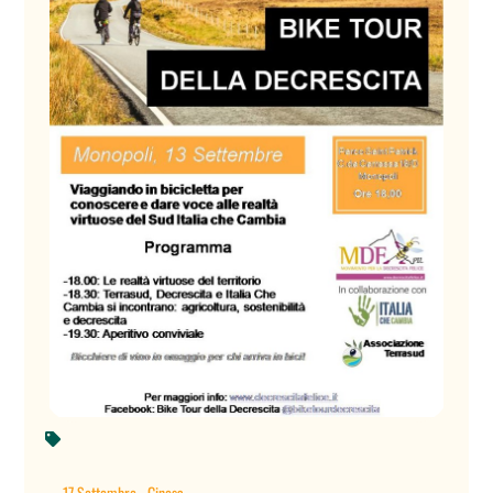

←
17 Settembre - Ginosa