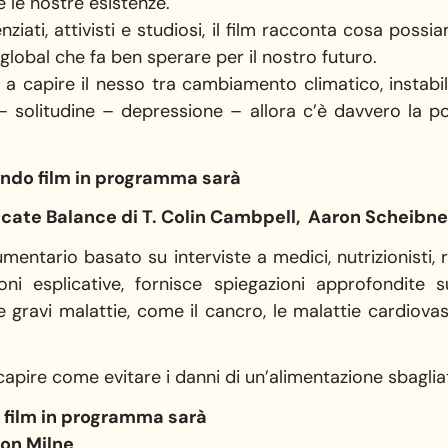
 le nostre esistenze.
nziati, attivisti e studiosi, il film racconta cosa poss
global che fa ben sperare per il nostro futuro.
 capire il nesso tra cambiamento climatico, instabil
– solitudine – depressione – allora c’è davvero la p
ondo film in programma sarà
icate Balance di T. Colin Cambpell, Aaron Scheibne
mentario basato su interviste a medici, nutrizionisti, ri
i esplicative, fornisce spiegazioni approfondite s
gravi malattie, come il cancro, le malattie cardiovasco
ire come evitare i danni di un’alimentazione sbagliat
o film in programma sarà
ion Milne