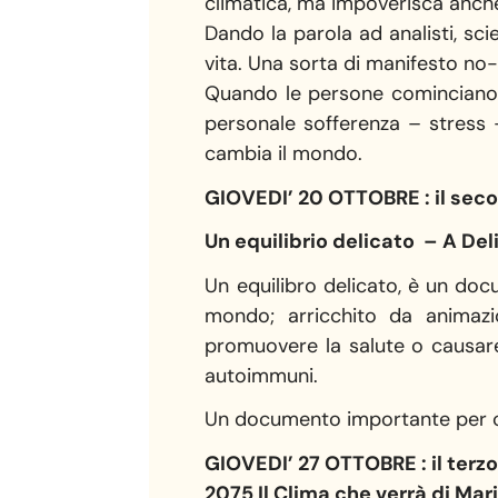
climatica, ma impoverisca anche
Dando la parola ad analisti, scie
vita. Una sorta di manifesto no-
Quando le persone cominciano a
personale sofferenza – stress 
cambia il mondo.
GIOVEDI’ 20 OTTOBRE : il sec
Un equilibrio delicato
– A Del
Un equilibro delicato, è un docu
mondo; arricchito da animazion
promuovere la salute o causare 
autoimmuni.
Un documento importante per cap
GIOVEDI’ 27 OTTOBRE : il terz
2075 Il Clima che verrà di Mar