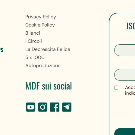
Privacy Policy
IS
Cookie Policy
Bilanci
I Circoli
PS
La Decrescita Felice
5 x 1000
Autoproduzione
MDF sui social
Acco
indi