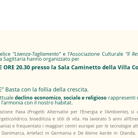
Felice
“Livenza-Tagliamento”
e l’Associazione Culturale
“Il R
 Sagittaria hanno organizzato per
ORE 20.30 presso la Sala Caminetto della Villa C
 Basta con la follia della crescita.
attuale
declino economico
,
sociale e religioso
rappresenti d
 e l’armonia con il nostro habitat.
azione Paea (Progetti Alternativi per l’Energia e l’Ambiente), si
rgetico/idrico, bioedilizia e stili di vita. Ha lavorato 5 anni al
ania) e frequentato i maggiori centri europei per le tecnologie alt
in Danimarca, Artefact in Germania e De kleine Aarde in Olanda.