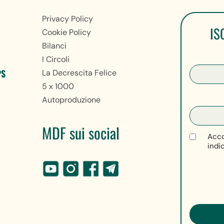
Privacy Policy
IS
Cookie Policy
Bilanci
I Circoli
PS
La Decrescita Felice
5 x 1000
Autoproduzione
MDF sui social
Acco
indi