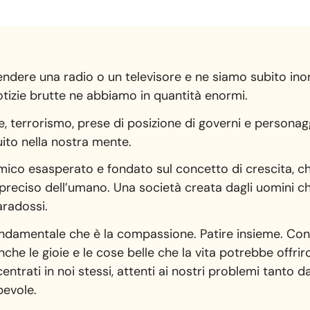
endere una radio o un televisore e ne siamo subito ino
otizie brutte ne abbiamo in quantità enormi.
rre, terrorismo, prese di posizione di governi e persona
ito nella nostra mente.
omico esasperato e fondato sul concetto di crescita, c
reciso dell’umano. Una società creata dagli uomini ch
aradossi.
ndamentale che è la compassione. Patire insieme. Cond
che le gioie e le cose belle che la vita potrebbe offrir
trati in noi stessi, attenti ai nostri problemi tanto da c
pevole.