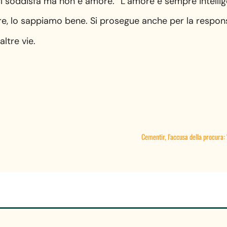
i soddisfa ma non è amore. “L’amore è sempre intellige
, lo sappiamo bene. Si prosegue anche per la responsab
altre vie.
Cementir, l’accusa della procura