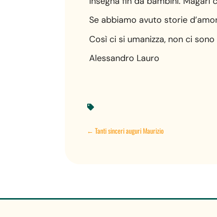
insegna fin da bambini. Magari c
Se abbiamo avuto storie d’amore
Così ci si umanizza, non ci sono 
Alessandro Lauro

←
Tanti sinceri auguri Maurizio