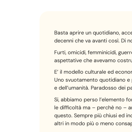
Basta aprire un quotidiano, acc
decenni che va avanti così. Di n
Furti, omicidi, femminicidi, gue
aspettative che avevamo costru
E’ il modello culturale ed econ
Uno svuotamento quotidiano e p
e dell’umanità. Paradosso dei p
Si, abbiamo perso l’elemento fo
le difficoltà ma – perchè no – an
questo. Sempre più chiusi ed incen
altri in modo più o meno consa