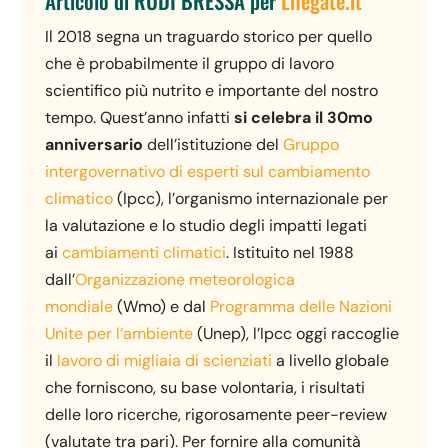
Articolo di RUDI BRESSA per
Lifegate.it
Il 2018 segna un traguardo storico per quello
che è probabilmente il gruppo di lavoro
scientifico più nutrito e importante del nostro
tempo. Quest’anno infatti
si celebra il 30mo
anniversario
dell’istituzione del
Gruppo
intergovernativo di esperti sul cambiamento
climatico
(Ipcc), l’organismo internazionale per
la valutazione e lo studio degli impatti legati
ai
cambiamenti climatici
. Istituito nel 1988
dall’
Organizzazione meteorologica
mondiale
(Wmo) e dal
Programma delle Nazioni
Unite per l’ambiente
(Unep), l’Ipcc oggi raccoglie
il
lavoro di migliaia di scienziati
a livello globale
che forniscono, su base volontaria, i risultati
delle loro ricerche, rigorosamente peer-review
(valutate tra pari). Per fornire alla comunità