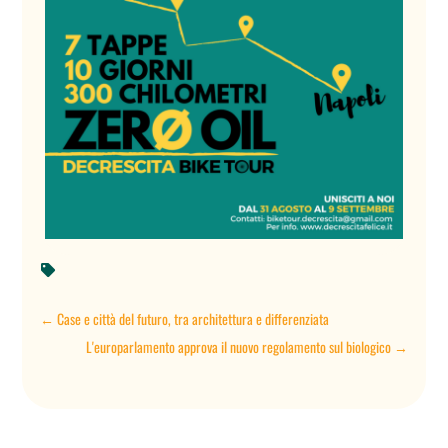

←
Case e città del futuro, tra architettura e differenziata
L'europarlamento approva il nuovo regolamento sul biologico
→