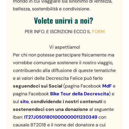
mondo in cui viaggiare sia sinonimo di lentezza,
bellezza, sostenibilità e condivisione.
Volete unirvi a noi?
PER INFO. E ISCRIZIONI ECCO IL
FORM
Vi aspettiamo!
Per chi non potesse partecipare fisicamente ma
vorrebbe comunque sostenere il nostro viaggio,
contribuendo alla diffusione di queste tematiche
e ai valori della Decrescita Felice può farlo
seguendoci sui Social
(pagina Facebook
MdF
e
pagina Facebook
Bike Tour della Decrescita
) e
sul
sito
,
condividendo i nostri contenuti
o
sostenendoci con una donazione
al seguente
Iban:
IT27J05018010000000
11230349
con
causale BT2018 e il nome del donatore a cui