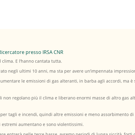
Ricercatore presso IRSA CNR
ul clima. E l’hanno cantata tutta.
erato negli ultimi 10 anni, ma sta per avere un’impennata impressi
umentare le emissioni di gas alteranti, in barba agli accordi, ma è so
di non regolano più il clima e liberano enormi masse di altro gas al
 per tagli e incendi, quindi altre emissioni e meno assorbimento di
nti estremi aumentano e sono violentissimi.
 mare entrerà nelle terre basse, avremo periodi di lunga siccità, forti