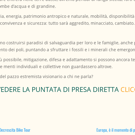
 bombe d’acqua e di grandine.
ia, energia, patrimonio antropico e naturale, mobilità, disponibilit
, convivenza e sicurezza: tutto sarà aggredito, minacciato, cambiato.
no costruirsi paradisi di salvaguardia per loro e le famiglie, anch
o dei poli, puntando a sfruttare i fossili e i minerali che emergon
ù possibile, mitigazione, difesa e adattamento si possono ancora t
e menti individuali e collettive non guardassero altrove.
 del pazzo estremista visionario a chi ne parla?
VEDERE LA PUNTATA DI PRESA DIRETTA
CLIC
 Decrescita Bike Tour
Europa, è il momento di po