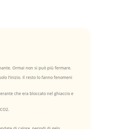
onante. Ormai non si può più fermare.
lo l’inizio. Il resto lo fanno fenomeni
terante che era bloccato nel ghiaccio e
 CO2.
 ondate di calore, periodi di gelo