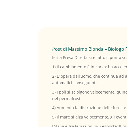
Post di Massimo Blonda – Biologo 
Ieri a Presa Diretta si è fatto il punto s
1) Il cambiamento è in corso; ha accel
2) E’ opera dall’uomo, che continua ad a
automatici conseguenti.
3) I poli si sciolgono velocemente, quin
nel permafrost.
4) Aumenta la distruzione delle foreste
5) Il mare si alza velocemente, gli eve
L’italia è fra le nazioni più esposte: Il