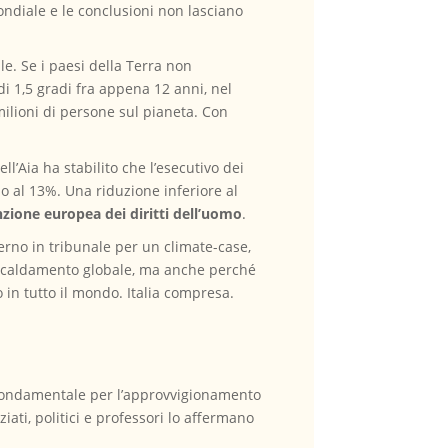
ondiale e le conclusioni non lasciano
e. Se i paesi della Terra non
i 1,5 gradi fra appena 12 anni, nel
milioni di persone sul pianeta. Con
’Aia ha stabilito che l’esecutivo dei
amo al 13%. Una riduzione inferiore al
enzione europea dei diritti dell’uomo
.
verno in tribunale per un climate-case,
riscaldamento globale, ma anche perché
in tutto il mondo. Italia compresa.
fondamentale per l’approvvigionamento
iati, politici e professori lo affermano