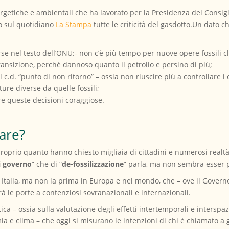
rgetiche e ambientali che ha lavorato per la Presidenza del Consigli
o sul quotidiano
La Stampa
tutte le criticità del gasdotto.Un dato 
se nel testo dell’ONU:- non c’è più tempo per nuove opere fossili c
transizione, perché dannoso quanto il petrolio e persino di più;
al c.d. “punto di non ritorno” – ossia non riuscire più a controllare 
ture diverse da quelle fossili;
e queste decisioni coraggiose.
are?
oprio quanto hanno chiesto migliaia di cittadini e numerosi realtà
i governo
” che di “
de-fossilizzazione
” parla, ma non sembra esser p
n Italia, ma non la prima in Europa e nel mondo, che – ove il Governo 
irà le porte a contenziosi sovranazionali e internazionali.
tica – ossia sulla valutazione degli effetti intertemporali e interspa
ia e clima – che oggi si misurano le intenzioni di chi è chiamato a 