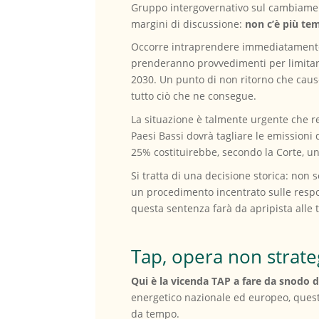
Gruppo intergovernativo sul cambiamento
margini di discussione:
non c’è più te
Occorre intraprendere immediatamente so
prenderanno provvedimenti per limitare 
2030. Un punto di non ritorno che cause
tutto ciò che ne consegue.
La situazione è talmente urgente che re
Paesi Bassi dovrà tagliare le emissioni d
25% costituirebbe, secondo la Corte, u
Si tratta di una decisione storica: non 
un procedimento incentrato sulle respo
questa sentenza farà da apripista alle 
Tap, opera non strate
Qui è la vicenda TAP a fare da snodo d
energetico nazionale ed europeo, quest’o
da tempo.