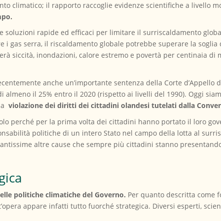
 climatico; il rapporto raccoglie evidenze scientifiche a livello m
mpo.
luzioni rapide ed efficaci per limitare il surriscaldamento global
i gas serra, il riscaldamento globale potrebbe superare la soglia d
rà siccità, inondazioni, calore estremo e povertà per centinaia di 
centemente anche un’importante sentenza della Corte d’Appello dell
i almeno il 25% entro il 2020 (rispetto ai livelli del 1990). Oggi si
na
violazione dei diritti dei cittadini olandesi tutelati dalla Conv
solo perché per la prima volta dei cittadini hanno portato il loro go
nsabilità politiche di un intero Stato nel campo della lotta al sur
tantissime altre cause che sempre più cittadini stanno presentando 
gica
elle politiche climatiche del Governo.
Per quanto descritta come 
pera appare infatti tutto fuorché strategica. Diversi esperti, scienz