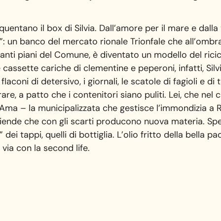
entano il box di Silvia. Dall’amore per il mare e dalla v
5”: un banco del mercato rionale Trionfale che all’ombra
olanti piani del Comune, è diventato un modello del rici
cassette cariche di clementine e peperoni, infatti, Silv
flaconi di detersivo, i giornali, le scatole di fagioli e di
erare, a patto che i contenitori siano puliti. Lei, che nel
’Ama – la municipalizzata che gestisce l’immondizia a Rom
ziende che con gli scarti producono nuova materia. Spes
 dei tappi, quelli di bottiglia. L’olio fritto della bella p
 via con la second life.