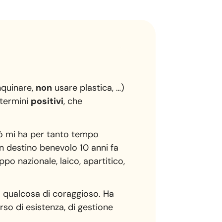
nquinare,
non
usare plastica, …)
 termini
positivi
, che
rò mi ha per tanto tempo
un destino benevolo 10 anni fa
ppo nazionale, laico, apartitico,
.
o qualcosa di coraggioso. Ha
o di esistenza, di gestione