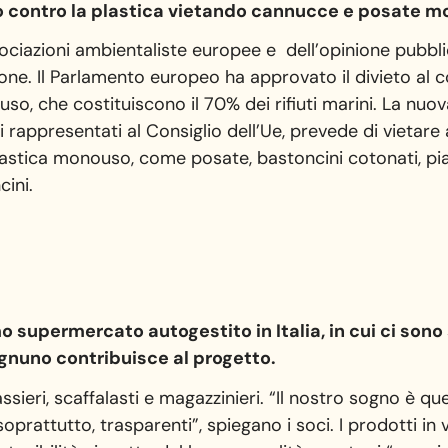
mo contro la plastica vietando cannucce e posate m
sociazioni ambientaliste europee e dell’opinione pubbl
ione. Il Parlamento europeo ha approvato il divieto al
uso, che costituiscono il 70% dei rifiuti marini. La nu
rappresentati al Consiglio dell’Ue, prevede di vietare a
n plastica monouso, come posate, bastoncini cotonati, pi
cini.
o supermercato autogestito in Italia, in cui ci sono 
gnuno contribuisce al progetto.
sieri, scaffalasti e magazzinieri. “Il nostro sogno è quel
, soprattutto, trasparenti”, spiegano i soci. I prodotti i