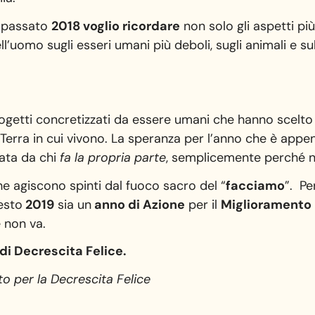
l passato
2018 voglio ricordare
non solo gli aspetti pi
ll’uomo sugli esseri umani più deboli, sugli animali e s
rogetti concretizzati da essere umani che hanno scelto 
 Terra in cui vivono. La speranza per l’anno che è app
eata da chi
fa la propria parte
, semplicemente perché n
he agiscono spinti dal fuoco sacro del “
facciamo
”. Pe
uesto
2019
sia un
anno di Azione
per il
Miglioramento
e non va.
di Decrescita Felice.
o per la Decrescita Felice