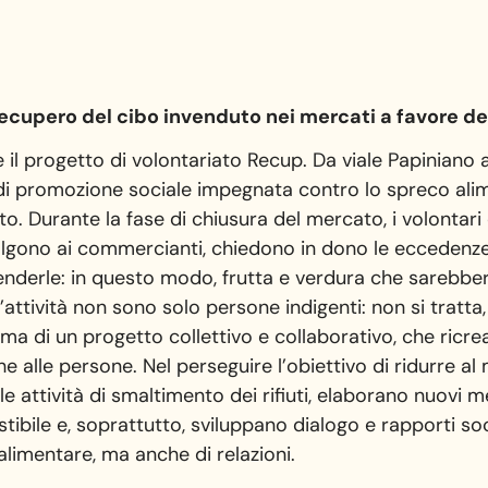
 recupero del cibo invenduto nei mercati a favore d
il progetto di volontariato Recup. Da viale Papiniano 
e di promozione sociale impegnata contro lo spreco ali
o. Durante la fase di chiusura del mercato, i volontari 
rivolgono ai commercianti, chiedono in dono le eccedenz
enderle: in questo modo, frutta e verdura che sarebbe
attività non sono solo persone indigenti: non si tratta, s
, ma di un progetto collettivo e collaborativo, che ricre
e alle persone. Nel perseguire l’obiettivo di ridurre al
le attività di smaltimento dei rifiuti, elaborano nuovi 
bile e, soprattutto, sviluppano dialogo e rapporti socia
limentare, ma anche di relazioni.