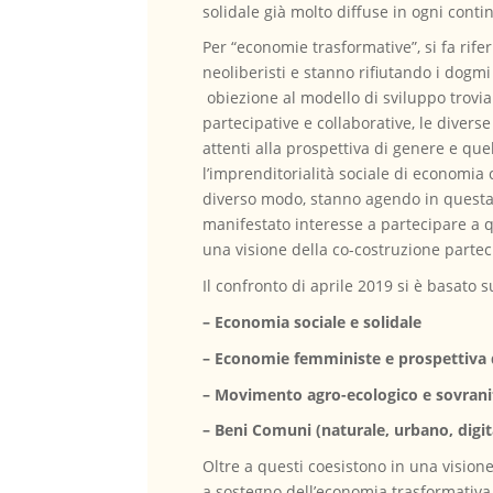
solidale già molto diffuse in ogni conti
Per “economie trasformative”, si fa ri
neoliberisti e stanno rifiutando i dogmi
obiezione al modello di sviluppo troviam
partecipative e collaborative, le diver
attenti alla prospettiva di genere e que
l’imprenditorialità sociale di economia 
diverso modo, stanno agendo in questa 
manifestato interesse a partecipare a q
una visione della co-costruzione partec
Il confronto di aprile 2019 si è basato
– Economia sociale e solidale
– Economie femministe e prospettiva 
– Movimento agro-ecologico e sovrani
– Beni Comuni (naturale, urbano, digi
Oltre a questi coesistono in una vision
a sostegno dell’economia trasformativa.