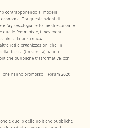
anno contrapponendo ai modelli
ll’economia. Tra queste azioni di
re e l’agroecologia, le forme di economie
 e quelle femministe, i movimenti
iale, la finanza etica,
ltre reti e organizzazioni che, in
ella ricerca (Università) hanno
olitiche pubbliche trasformative, con
nali che hanno promosso il Forum 2020:
ione e quello delle politiche pubbliche
trasformativi: economie migranti,