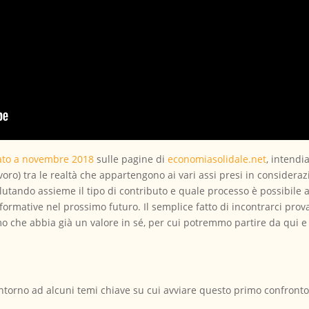
iato a novembre 2018
sulle pagine di
economiasolidale.net
, intend
voro) tra le realtà che appartengono ai vari assi presi in consider
utando assieme il tipo di contributo e quale processo è possibile av
sformative nel prossimo futuro. Il semplice fatto di incontrarci pr
mo che abbia già un valore in sé, per cui potremmo partire da qui 
intorno ad alcuni temi chiave su cui avviare questo primo confronto