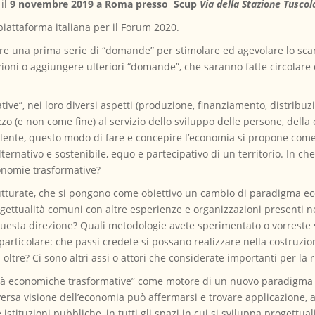
il
9 novembre 2019 a Roma presso Scup
Via della Stazione Tusco
 piattaforma italiana per il Forum 2020.
e una prima serie di “domande” per stimolare ed agevolare lo sca
ioni o aggiungere ulteriori “domande”, che saranno fatte circolare
ve”, nei loro diversi aspetti (produzione, finanziamento, distrib
 (e non come fine) al servizio dello sviluppo delle persone, dell
lente, questo modo di fare e concepire l’economia si propone come
ernativo e sostenibile, equo e partecipativo di un territorio. In c
onomie trasformative?
rutturate, che si pongono come obiettivo un cambio di paradigma e
ettualità comuni con altre esperienze e organizzazioni presenti ne
uesta direzione? Quali metodologie avete sperimentato o vorreste 
 In particolare: che passi credete si possano realizzare nella costru
ltre? Ci sono altri assi o attori che considerate importanti per la 
ità economiche trasformative” come motore di un nuovo paradigma d
ersa visione dell’economia può affermarsi e trovare applicazione, at
 le istituzioni pubbliche, in tutti gli spazi in cui si sviluppa progett