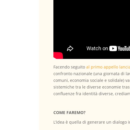
Facendo seguito
al primo appello lanc
confronto nazionale (una giornata di la
comuni, economia sociale e solidale) val
sistemiche tra le diverse economie tra
confluenze fra identità diverse, credia
COME FAREMO?
L’idea è quella di generare un dialogo 