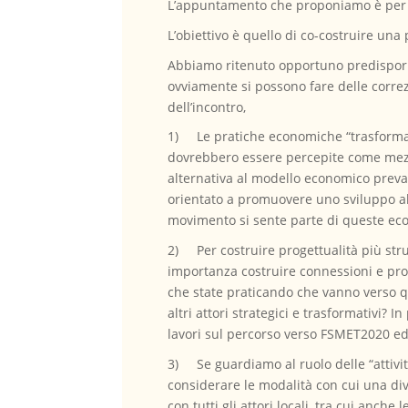
L’appuntamento che proponiamo è per 
L’obiettivo è quello di co-costruire una
Abbiamo ritenuto opportuno predisporr
ovviamente si possono fare delle correz
dell’incontro,
1) Le pratiche economiche “trasformati
dovrebbero essere percepite come mezzo
alternativa al modello economico preva
orientato a promuovere uno sviluppo alt
movimento si sente parte di queste ec
2) Per costruire progettualità più st
importanza costruire connessioni e prog
che state praticando che vanno verso q
altri attori strategici e trasformativi?
lavori sul percorso verso FSMET2020 ed o
3) Se guardiamo al ruolo delle “attiv
considerare le modalità con cui una div
con tutti gli attori locali, tra cui anche