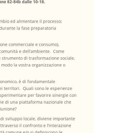
lana
82-84b dalle 10-18.
mbio ed alimentare il processo;
 durante la fase preparatoria
uzione commerciale e consumo),
a comunità e dell’ambiente. Come
 strumento di trasformazione sociale,
he modo la vostra organizzazione o
conomico, è di fondamentale
i territori. Quali sono le esperienze
sperimentare per favorire sinergie con
zione di una piattaforma nazionale che
riunione?
i sviluppo locale, diviene importante
traverso il confronto e l’interazione
ualità comune e/o si definiscono le