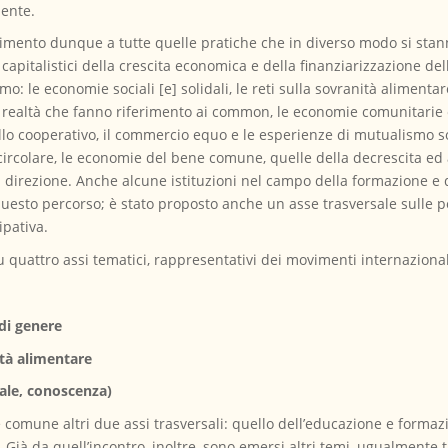
nente.
ferimento dunque a tutte quelle pratiche che in diverso modo si st
 capitalistici della crescita economica e della finanziarizzazione de
o: le economie sociali [e] solidali, le reti sulla sovranità alimenta
se realtà che fanno riferimento ai common, le economie comunitarie
llo cooperativo, il commercio equo e le esperienze di mutualismo soc
circolare, le economie del bene comune, quelle della decrescita ed a
direzione. Anche alcune istituzioni nel campo della formazione e d
uesto percorso; è stato proposto anche un asse trasversale sulle p
ipativa.
 su quattro assi tematici, rappresentativi dei movimenti internazio
di genere
tà alimentare
tale, conoscenza)
e comune altri due assi trasversali: quello dell’educazione e formaz
 Già da quell’incontro, inoltre, sono emersi altri temi, ugualmente 