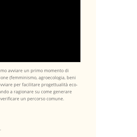
iamo avviare un primo momento di
azione (femminismo, agroecologia, beni
viare per facilitare progettualità eco-
ovando a ragionare su come generare
e verificare un percorso comune.
.