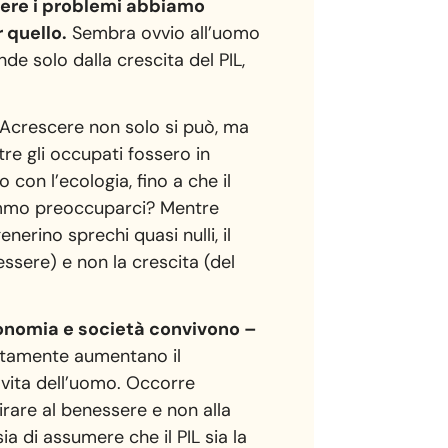
vere i problemi abbiamo
 quello.
Sembra ovvio all’uomo
e solo dalla crescita del PIL,
i. Acrescere non solo si può, ma
tre gli occupati fossero in
con l’ecologia, fino a che il
remmo preoccuparci? Mentre
erino sprechi quasi nulli, il
ssere) e non la crescita (del
onomia e società convivono –
ertamente aumentano il
i vita dell’uomo. Occorre
are al benessere e non alla
a di assumere che il PIL sia la