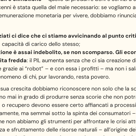
ecenni è stata quella del male necessario: se vogliamo 
emunerazione monetaria per vivere, dobbiamo rinuncia
ziati ci dice che ci stiamo avvicinando al punto cri
 capacità di carico dello stesso;
zione è assai indebolito, se non scomparso. Gli eco
ita fredda
: il PIL aumenta senza che ci sia creazione
 grazie ai “robot” – e con essa i profitti – ma non i sal
nomeno di chi, pur lavorando, resta povero.
a sua crescita dobbiamo riconoscere non solo che la sos
emo mai in grado di produrre senza scorie che non potra
lo o recupero devono essere certo affiancati a processi 
amente, ma semmai sotto la spinta dei consumatori – 
he non abbiamo gli strumenti per affrontare le crisi att
zza e sfruttamento delle risorse naturali – all’origine 