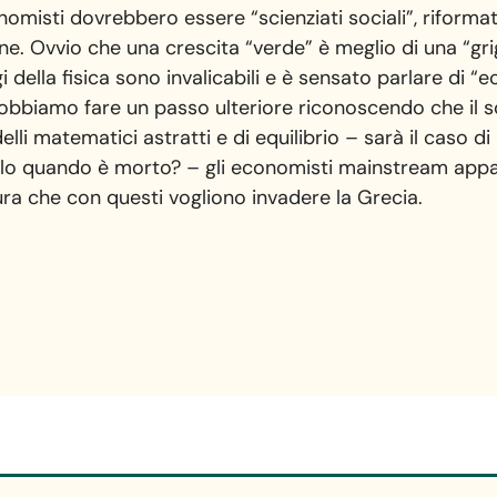
nomisti dovrebbero essere “scienziati sociali”, riformator
Bene. Ovvio che una crescita “verde” è meglio di una “g
i della fisica sono invalicabili e è sensato parlare di 
bbiamo fare un passo ulteriore riconoscendo che il sol
lli matematici astratti e di equilibrio – sarà il caso di
 solo quando è morto? – gli economisti mainstream ap
atura che con questi vogliono invadere la Grecia.