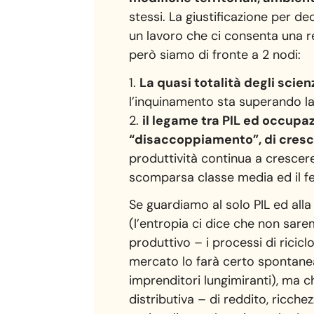
stessi. La giustificazione per d
un lavoro che ci consenta una r
però siamo di fronte a 2 nodi:
1.
La quasi totalità degli scien
l’inquinamento sta superando la
2.
il legame tra PIL ed occupa
“disaccoppiamento”, di cresc
produttività continua a crescere
scomparsa classe media ed il fe
Se guardiamo al solo PIL ed all
(l’entropia ci dice che non sar
produttivo – i processi di ricic
mercato lo farà certo spontane
imprenditori lungimiranti), ma c
distributiva – di reddito, ricche