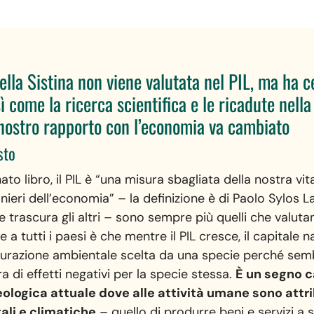
lla Sistina non viene valutata nel PIL, ma ha
 come la ricerca scientifica e le ricadute nella
 nostro rapporto con l’economia va cambiato
sto
to libro, il PIL è “una misura sbagliata della nostra vita”
nieri dell’economia” – la definizione è di Paolo Sylos L
 e trascura gli altri – sono sempre più quelli che valu
a tutti i paesi è che mentre il PIL cresce, il capitale 
gurazione ambientale scelta da una specie perché sem
a di effetti negativi per la specie stessa.
È un segno c
logica attuale dove alle attività umane sono attrib
tali e climatiche
– quello di produrre beni e servizi a s