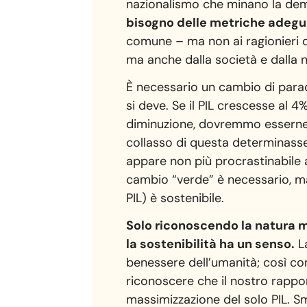
nazionalismo che minano la dem
bisogno delle metriche adeguat
comune – ma non ai ragionieri d
ma anche dalla società e dalla n
È necessario un cambio di paradig
si deve. Se il PIL crescesse al 
diminuzione, dovremmo esserne co
collasso di questa determinass
appare non più procrastinabile a
cambio “verde” è necessario, ma 
PIL) è sostenibile.
Solo riconoscendo la natura 
la sostenibilità ha un senso.
La
benessere dell’umanità; così com
riconoscere che il nostro rapp
massimizzazione del solo PIL. Sm