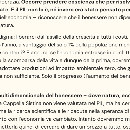
ocrazia.
Occorre prendere coscienza che per risol
e. E il PIL non lo è, né invero era stato pensato per
ell’economia – riconoscere che il benessere non dipend
atura.
ma: liberarci dall’assillo della crescita a tutti i cost
4% l’anno, a vantaggio del solo 1% della popolazione men
ntenti? E ancora: se l’economia entrasse in conflitto 
e la scomparsa della vita e dunque della prima, dov
dottare produzioni ad impatto ambientale zero, che gen
non sufficiente. Solo il progresso (l’aumento del bene
multidimensionale del benessere – dove natura, ec
 Cappella Sistina non viene valutata nel PIL, ma ha c
e la ricerca scientifica e le ricadute nella speranza d
orto con l’economia va cambiato. Intanto dovremmo mir
etterla quindi di cercare di dare un prezzo a tutto, ossi