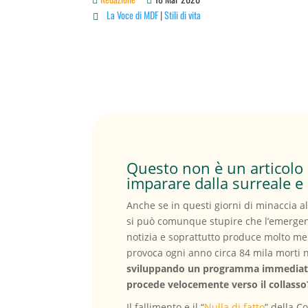
La Voce di MDF
|
Stili di vita

Questo non è un articolo 
imparare dalla surreale e
Anche se in questi giorni di minaccia a
si può comunque stupire che l’emergen
notizia e soprattutto produce molto men
provoca ogni anno circa 84 mila morti n
sviluppando un programma immediato e
procede velocemente verso il collasso
Il fallimento e il “
Nulla di fatto
” della 