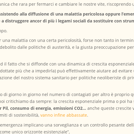
unica che rara per fermarci e cambiare le nostre vite, riscoprendo 
sistendo alla diffusione di una malattia pericolosa oppure l’e
 a distruggere ancor di più i legami sociali da sostituire con strume
mpo.
una malattia con una certa pericolosità, forse non tanto in termini
indebolito dalle politiche di austerità, e la giusta preoccupazione pe
 ed il fatto che si diffonde con una dinamica di crescita esponenziale
adottate più che a impedirla) può effettivamente aiutare ad evitar
itazione del nostro sistema sanitario per politiche neoliberiste di p
o di giorno in giorno nel numero di contagiati per altro è proprio
he noi critichiamo da sempre: la crescita esponenziale prima o poi 
r Pil, consumo di energia, emissioni CO2…
anche queste crescite va
iti di sostenibilità,
vanno infine abbassate
.
 di emergenza implicano una sorveglianza e un controllo pesante della 
come unico orizzonte esistenziale”,