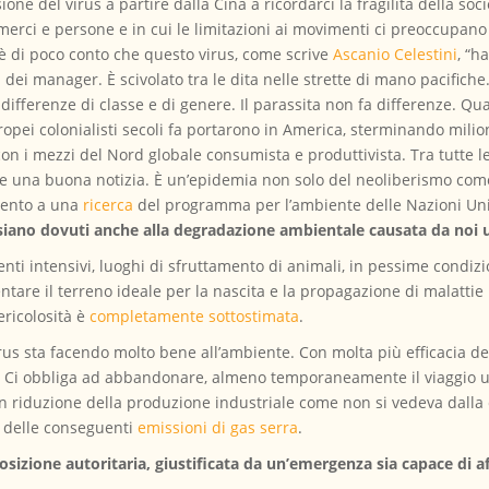
ione del virus a partire dalla Cina a ricordarci la fragilità della so
 merci e persone e in cui le limitazioni ai movimenti ci preoccupan
 è di poco conto che questo virus, come scrive
Ascanio Celestini
, “h
 dei manager. È scivolato tra le dita nelle strette di mano pacifiche. 
fferenze di classe e di genere. Il parassita non fa differenze. Quas
uropei colonialisti secoli fa portarono in America, sterminando mili
on i mezzi del Nord globale consumista e produttivista. Tra tutte le 
 una buona notizia. È un’epidemia non solo del neoliberismo com
imento a una
ricerca
del programma per l’ambiente delle Nazioni Un
e siano dovuti anche alla degradazione ambientale causata da noi
ti intensivi, luoghi di sfruttamento di animali, in pessime condizion
ntare il terreno ideale per la nascita e la propagazione di malatti
pericolosità è
completamente sottostimata
.
virus sta facendo molto bene all’ambiente. Con molta più efficacia d
 Ci obbliga ad abbandonare, almeno temporaneamente il viaggio usa
un riduzione della produzione industriale come non si vedeva dalla
 delle conseguenti
emissioni di gas serra
.
sizione autoritaria, giustificata da un’emergenza sia capace di af