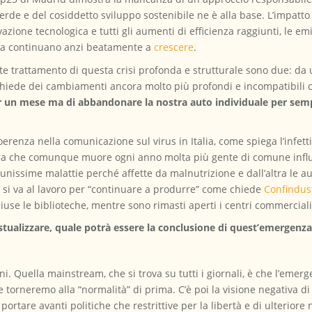
a Verde e del cosiddetto sviluppo sostenibile ne è alla base. L’impatt
ovazione tecnologica e tutti gli aumenti di efficienza raggiunti, le em
ma continuano anzi beatamente a
crescere
.
nte trattamento di questa crisi profonda e strutturale sono due: d
ichiede dei cambiamenti ancora molto più profondi e incompatibili 
er un mese ma di abbandonare la nostra auto individuale per sempr
renza nella comunicazione sul virus in Italia, come spiega l’infet
dera che comunque muore ogni anno molta più gente di comune infl
unissime malattie perché affette da malnutrizione e dall’altra le a
e si va al lavoro per “continuare a produrre” come chiede
Confindus
hiuse le biblioteche, mentre sono rimasti aperti i centri commerciali
stualizzare, quale potrà essere la conclusione di quest’emergenz
rni. Quella mainstream, che si trova su tutti i giornali, è che l’em
 torneremo alla “normalità” di prima. C’è poi la visione negativa d
 portare avanti politiche che restrittive per la libertà e di ulterior