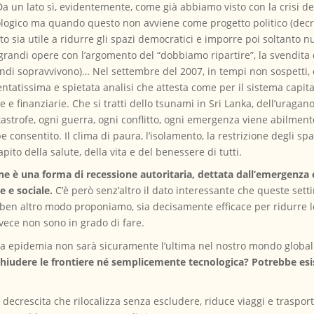
 Da un lato sì, evidentemente, come già abbiamo visto con la crisi 
cologico ma quando questo non avviene come progetto politico (decr
o sia utile a ridurre gli spazi democratici e imporre poi soltanto nu
grandi opere con l’argomento del “dobbiamo ripartire”, la svendita 
di sopravvivono)… Nel settembre del 2007, in tempi non sospetti, è
tatissima e spietata analisi che attesta come per il sistema capit
e finanziarie. Che si tratti dello tsunami in Sri Lanka, dell’uragano
catastrofe, ogni guerra, ogni conflitto, ogni emergenza viene abilmen
e consentito. Il clima di paura, l’isolamento, la restrizione degli 
apito della salute, della vita e del benessere di tutti.
e è una forma di recessione autoritaria, dettata dall’emergenza
e e sociale.
C’è però senz’altro il dato interessante che queste se
en altro modo proponiamo, sia decisamente efficace per ridurre le 
invece non sono in grado di fare.
ta epidemia non sarà sicuramente l’ultima nel nostro mondo global
chiudere le frontiere né semplicemente tecnologica? Potrebbe esi
a decrescita che rilocalizza senza escludere, riduce viaggi e traspo