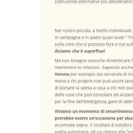
costruendo alternative più desiderabili
Nel nostro piccolo, a livello individuale
in campagna o in paesi quasi vuoti.” Tri
sulle cose che si possono fare e no) sul
diciamo che è superfluo!
Ma non bisogna neanche dimenticare l’im
mantenere le relazioni. Sapendo anche 
Verona
per esempio sta cercando di ins
mano a chi proprio non può uscire (anzia
di portare la spesa a casa a chi non pu
delle cose che può consolare ed aiutar
per la fine dell’emergenza, gare di abb
Viviamo un momento di smarrimento, di
potrebbe essere un’occasione per alzare
accennate sopra. Il risultato è tutt’a
svolta autoritaria, né un ritorno alla 