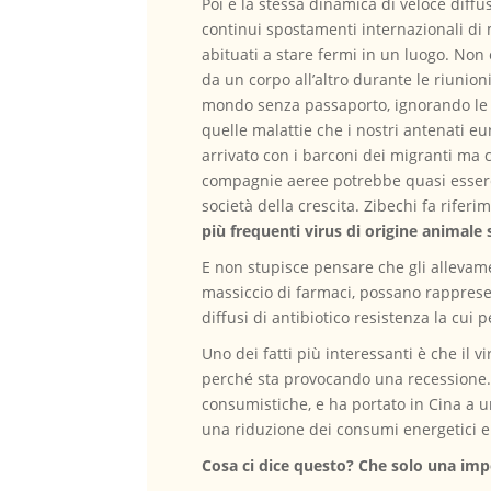
Poi è la stessa dinamica di veloce diffus
continui spostamenti internazionali di
abituati a stare fermi in un luogo. Non
da un corpo all’altro durante le riunioni
mondo senza passaporto, ignorando le di
quelle malattie che i nostri antenati e
arrivato con i barconi dei migranti ma c
compagnie aeree potrebbe quasi essere
società della crescita. Zibechi fa rifer
più frequenti virus di origine animal
E non stupisce pensare che gli allevamen
massiccio di farmaci, possano rapprese
diffusi di antibiotico resistenza la cui 
Uno dei fatti più interessanti è che il 
perché sta provocando una recessione.
consumistiche, e ha portato in Cina a 
una riduzione dei consumi energetici e
Cosa ci dice questo? Che solo una impo