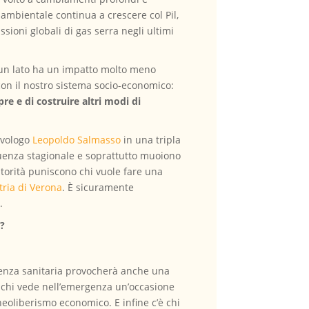
o ambientale continua a crescere col Pil,
issioni globali di gas serra negli ultimi
a un lato ha un impatto molto meno
con il nostro sistema socio-economico:
e e di costruire altri modi di
tivologo
Leopoldo Salmasso
in una tripla
uenza stagionale e soprattutto muoiono
utorità puniscono chi vuole fare una
tria di Verona
. È sicuramente
.
a?
ergenza sanitaria provocherà anche una
i chi vede nell’emergenza un’occasione
e neoliberismo economico. E infine c’è chi