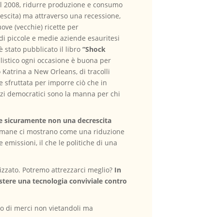
del 2008, ridurre produzione e consumo
escita) ma attraverso una recessione,
ove (vecchie) ricette per
di piccole e medie aziende esauritesi
 stato pubblicato il libro
“Shock
alistico ogni occasione è buona per
 Katrina a New Orleans, di tracolli
te sfruttata per imporre ciò che in
spazi democratici sono la manna per chi
 e sicuramente non una decrescita
ttimane ci mostrano come una riduzione
emissioni, il che le politiche di una
izzato. Potremo attrezzarci meglio?
In
stere una tecnologia conviviale contro
rto di merci non vietandoli ma