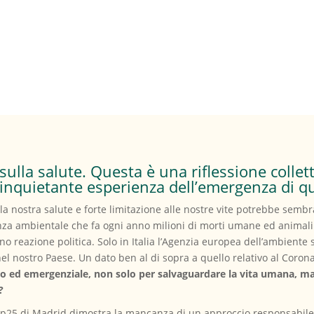
sulla salute. Questa è una riflessione colle
 inquietante esperienza dell’emergenza di q
lla nostra salute e forte limitazione alle nostre vite potrebbe semb
za ambientale che fa ogni anno milioni di morti umane ed animali 
o reazione politica. Solo in Italia l’Agenzia europea dell’ambiente 
el nostro Paese. Un dato ben al di sopra a quello relativo al Coron
d emergenziale, non solo per salvaguardare la vita umana, ma 
?
Cop25 di Madrid dimostra la mancanza di un approccio responsabile