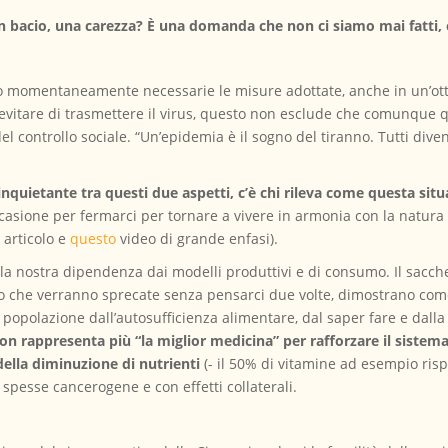
 bacio, una carezza? È una domanda che non ci siamo mai fatti, e
 momentaneamente necessarie le misure adottate, anche in un’ottic
evitare di trasmettere il virus, questo non esclude che comunque 
 del controllo sociale. “Un’epidemia è il sogno del tiranno. Tutti di
nquietante tra questi due aspetti, c’è chi rileva come questa situa
casione per fermarci per tornare a vivere in armonia con la natura
o
articolo e
questo
video di grande enfasi).
e la nostra dipendenza dai modelli produttivi e di consumo. Il sacc
cibo che verranno sprecate senza pensarci due volte, dimostrano come 
a popolazione dall’autosufficienza alimentare, dal saper fare e dalla
on rappresenta più “la miglior medicina” per rafforzare il sistema
della diminuzione di nutrienti
(- il 50% di vitamine ad esempio rispe
o spesse cancerogene e con effetti collaterali.