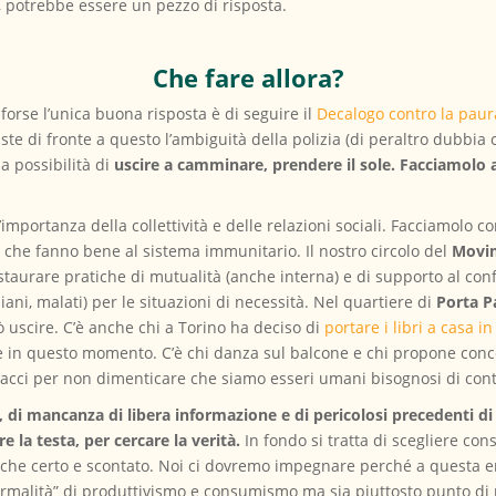
, potrebbe essere un pezzo di risposta.
Che fare allora?
, forse l’unica buona risposta è di seguire il
Decalogo contro la paur
ste di fronte a questo l’ambiguità della polizia (di peraltro dubbia c
la possibilità di
uscire a camminare, prendere il sole. Facciamolo a
portanza della collettività e delle relazioni sociali. Facciamolo c
che fanno bene al sistema immunitario. Il nostro circolo del
Movim
taurare pratiche di mutualità (anche interna) e di supporto al con
ni, malati) per le situazioni di necessità. Nel quartiere di
Porta P
ò uscire. C’è anche chi a Torino ha deciso di
portare i libri a casa in
e in questo momento. C’è chi danza sul balcone e chi propone concer
racci per non dimenticare che siamo esseri umani bisognosi di conta
 mancanza di libera informazione e di pericolosi precedenti di 
 la testa, per cercare la verità.
In fondo si tratta di scegliere con
ltro che certo e scontato. Noi ci dovremo impegnare perché a quest
“normalità” di produttivismo e consumismo ma sia piuttosto punto d