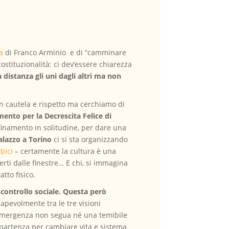
a
di Franco Arminio e di “camminare
ostituzionalità: ci dev’essere chiarezza
 distanza gli uni dagli altri ma non
on cautela e rispetto ma cerchiamo di
ento per la Decrescita Felice di
finamento in solitudine, per dare una
alazzo a Torino
ci si sta organizzando
 bici
– certamente la cultura è una
ti dalle finestre… E chi, si immagina
tto fisico.
controllo sociale. Questa però
sapevolmente tra le tre visioni
a emergenza non segua né una temibile
i partenza per cambiare vita e sistema