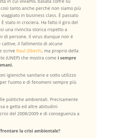
cietà in cui viviamo, basata com’è su
o così tanto anche perché non siamo più
a viaggiato in business class. È passato
È stato in crociera. Ha fatto il giro del
i una rivincita storica rispetto a
oni di persone. Il virus dunque non è
cattive, il fallimento di alcune
e scrive
Raul Zibechi
, ma proprio della
ite (UNEP) che mostra come
i sempre
 umani.
i igieniche sanitarie e sotto utilizzo
e per l’uomo e di fenomeni sempre più
elle politiche ambientali. Precisamente
 e getta ed altre abitudini
 crisi del 2008/2009 e di conseguenza a
frontare la crisi ambientale?