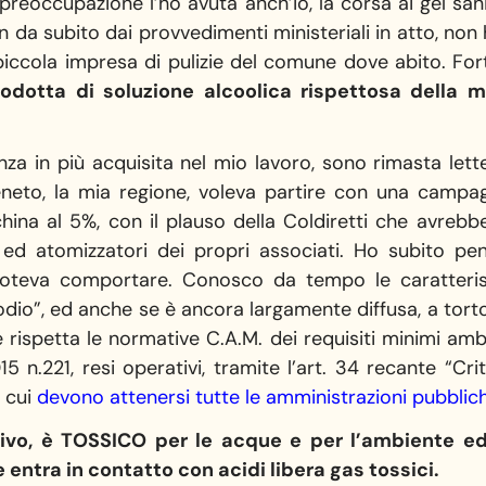
 preoccupazione l’ho avuta anch’io, la corsa ai gel san
da subito dai provvedimenti ministeriali in atto, no
iccola impresa di pulizie del comune dove abito. F
odotta di soluzione alcoolica rispettosa della 
nza in più acquisita nel mio lavoro, sono rimasta le
eneto, la mia regione, voleva partire con una campag
china al 5%, con il plauso della Coldiretti che avrebb
ri ed atomizzatori dei propri associati. Ho subito 
oteva comportare. Conosco da tempo le caratterist
odio”, ed anche se è ancora largamente diffusa, a torto
spetta le normative C.A.M. dei requisiti minimi ambien
n.221, resi operativi, tramite l’art. 34 recante “Crit
a cui
devono attenersi tutte le amministrazioni pubblich
rosivo, è TOSSICO per le acque e per l’ambiente 
e entra in contatto con acidi libera gas tossici.