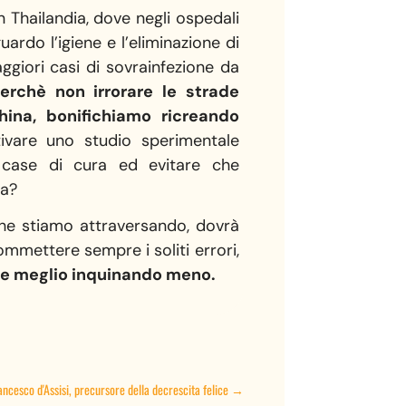
n Thailandia, dove negli ospedali
uardo l’igiene e l’eliminazione di
aggiori casi di sovrainfezione da
erchè non irrorare le strade
china, bonifichiamo ricreando
vare uno studio sperimentale
 o case di cura ed evitare che
ra?
che stiamo attraversando, dovrà
ommettere sempre i soliti errori,
ere meglio inquinando meno.
rancesco d'Assisi, precursore della decrescita felice
→