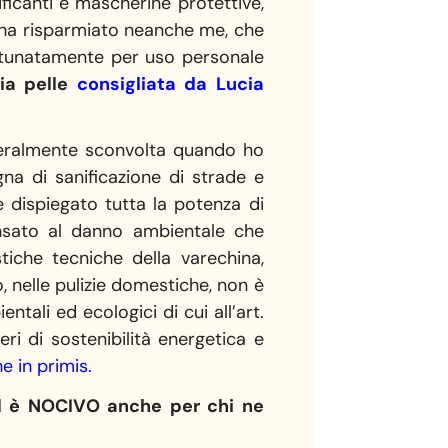
ificanti e mascherine protettive,
n ha risparmiato neanche me, che
ortunatamente per uso personale
mia pelle
consigliata da Lucia
tteralmente sconvolta quando ho
na di sanificazione di strade e
e dispiegato tutta la potenza di
pensato al danno ambientale che
iche tecniche della varechina,
, nelle pulizie domestiche, non è
tali ed ecologici di cui all’art.
eri di sostenibilità energetica e
e in primis
.
ed è NOCIVO anche per chi ne