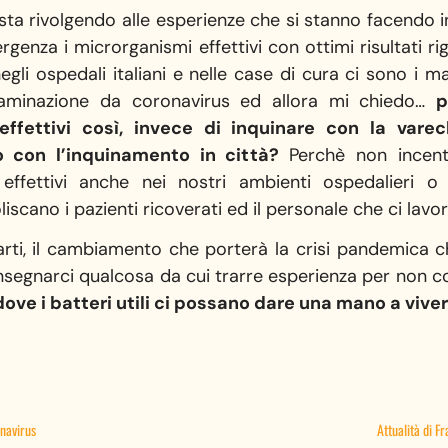
sta rivolgendo alle esperienze che si stanno facendo i
rgenza i microrganismi effettivi con ottimi risultati rig
gli ospedali italiani e nelle case di cura ci sono i m
taminazione da coronavirus ed allora mi chiedo…
p
effettivi così, invece di inquinare con la vare
o con l’inquinamento in città?
Perchè non incenti
mi effettivi anche nei nostri ambienti ospedalieri
iscano i pazienti ricoverati ed il personale che ci lavo
arti, il cambiamento che porterà la crisi pandemica 
insegnarci qualcosa da cui trarre esperienza per non c
ve i batteri utili ci possano dare una mano a viv
onavirus
Attualità di F