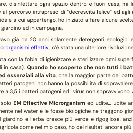
re, disinfettare ogni spazio dentro e fuori casa, mi l
e al percorso intrapreso di “decrescita felice” ed agl
idale a cui appartengo, ho iniziato a fare alcune scel
el giardino ed in campagna.
lizzavo già da 20 anni solamente detergenti ecologici
crorganismi effettivi
, c’è stata una ulteriore rivoluzione
ta con la fobia di igienizzare e sterilizzare ogni supe
i in casa).
Quando ho scoperto che non tutti i batt
ed essenziali alla vita
, che la maggior parte dei batt
atteri patogeni non hanno la possibilità di sopravaler
re a 3,5 i batteri patogeni ed i virus non sopravvivono,
e solo
EM Effective Microrganism
ed udite… udite an
mente nel water e le fosse biologiche ne traggono g
 giardino e l’erba cresce più verde e rigogliosa, anz
 agricola come nel mio caso, ho dei risultati ancora più