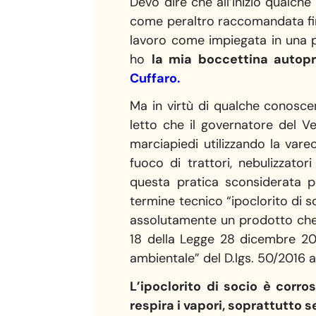
Devo dire che all’inizio qualche
come peraltro raccomandata fin 
lavoro come impiegata in una p
ho
la mia boccettina autopr
Cuffaro
.
Ma in virtù di qualche conosce
letto che il governatore del V
marciapiedi utilizzando la vare
fuoco di trattori, nebulizzato
questa pratica sconsiderata p
termine tecnico “ipoclorito di s
assolutamente un prodotto che ri
18 della Legge 28 dicembre 2015 
ambientale” del D.lgs. 50/2016 
L’ipoclorito di socio è cor
respira i vapori, soprattutto s