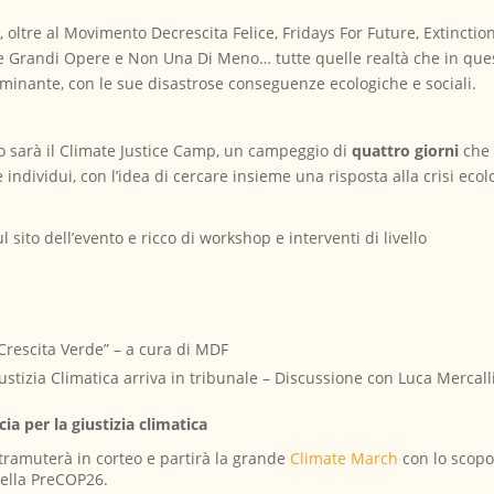
, oltre al Movimento Decrescita Felice, Fridays For Future, Extinctio
o le Grandi Opere e Non Una Di Meno… tutte quelle realtà che in q
minante, con le sue disastrose conseguenze ecologiche e sociali.
o sarà il Climate Justice Camp, un campeggio di
quattro giorni
che 
ndividui, con l’idea di cercare insieme una risposta alla crisi ecolog
sito dell’evento e ricco di workshop e interventi di livello
 Crescita Verde” – a cura di MDF
stizia Climatica arriva in tribunale – Discussione con Luca Mercal
 per la giustizia climatica
tramuterà in corteo e partirà la grande
Climate March
con lo scopo 
 della PreCOP26.