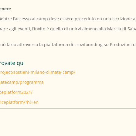
tenere
 mentre l’accesso al camp deve essere preceduto da una iscrizione al
pare agli eventi, l’invito è quello di unirvi almeno alla Marcia di Sa
può farlo attraverso la piattaforma di crowfounding su Produzioni 
trovate qui
oject/sostieni-milano-climate-camp/
climatecamp/programma
iceplatform2021/
iceplatform/?hl=en