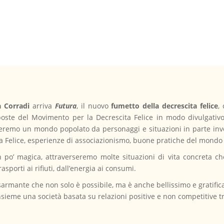
 Corradi
arriva
Futura
, il nuovo
fumetto della decrescita felice
,
oste del Movimento per la Decrescita Felice in modo divulgativo
eremo un mondo popolato da personaggi e situazioni in parte inven
ta Felice, esperienze di associazionismo, buone pratiche del mondo
 po’ magica, attraverseremo molte situazioni di vita concreta che
rasporti ai rifiuti, dall’energia ai consumi.
sarmante che non solo è possibile, ma è anche bellissimo e gratif
e insieme una società basata su relazioni positive e non competitive 