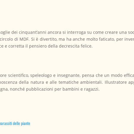
soglie dei cinquant’anni ancora si interroga su come creare una soc
 circolo di MDF. Si è divertito, ma ha anche molto faticato, per inv
 e corretta il pensiero della decrescita felice.
ore scientifico, speleologo e insegnante, pensa che un modo efficac
onoscenza della natura e alle tematiche ambientali.
Illustratore a
ntagna, nonché pubblicazioni per bambini e ragazzi.
parassiti delle piante