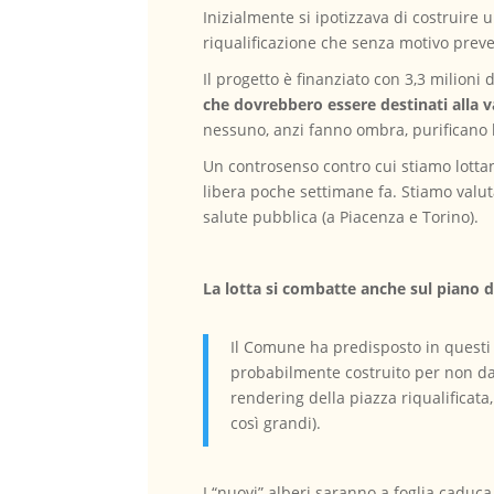
Inizialmente si ipotizzava di costruire
riqualificazione che senza motivo prev
Il progetto è finanziato con 3,3 milioni 
che dovrebbero essere destinati alla va
nessuno, anzi fanno ombra, purificano l’
Un controsenso contro cui stiamo lottan
libera poche settimane fa. Stiamo valuta
salute pubblica (a Piacenza e Torino).
La lotta si combatte anche sul piano 
Il Comune ha predisposto in questi
probabilmente costruito per non da
rendering della piazza riqualificata
così grandi).
I “nuovi” alberi saranno a foglia caduca