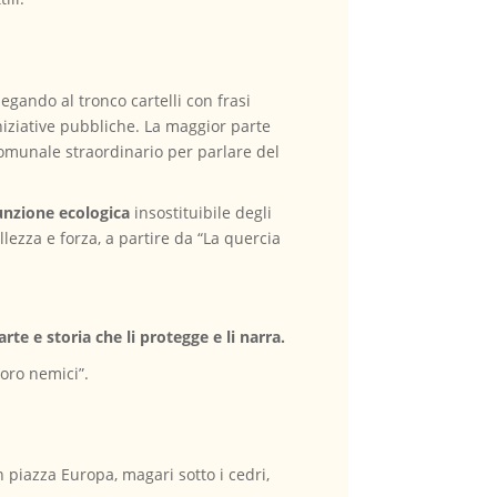
egando al tronco cartelli con frasi
niziative pubbliche. La maggior parte
 comunale straordinario per parlare del
unzione ecologica
insostituibile degli
ellezza e forza, a partire da “La quercia
te e storia che li protegge e li narra.
loro nemici”.
piazza Europa, magari sotto i cedri,