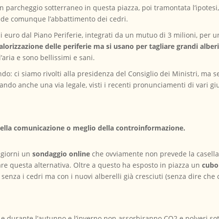
 un parcheggio sotterraneo in questa piazza, poi tramontata l’ipotes
ede comunque l’abbattimento dei cedri.
di euro dal Piano Periferie, integrati da un mutuo di 3 milioni, per un
lorizzazione delle periferie ma si usano per tagliare grandi alberi 
aria e sono bellissimi e sani.
do: ci siamo rivolti alla presidenza del Consiglio dei Ministri, ma 
ndo anche una via legale, visti i recenti pronunciamenti di vari giu
della comunicazione o meglio della controinformazione.
 giorni un
sondaggio online
che ovviamente non prevede la casella
re questa alternativa. Oltre a questo ha esposto in piazza un
cubo
, senza i cedri ma con i nuovi alberelli già cresciuti (senza dire ch
 e durante l’autunno e l’inverno non assorbiranno CO2 e polveri sott