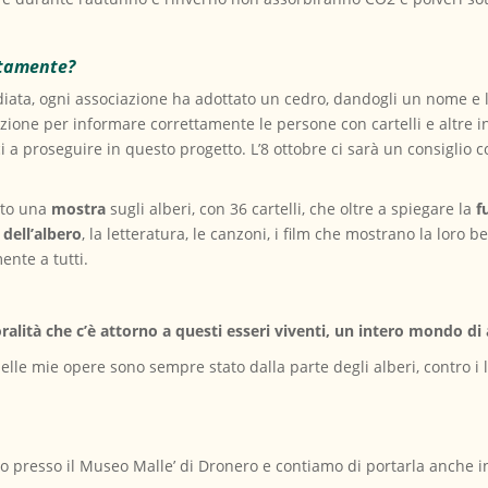
ttamente?
sidiata, ogni associazione ha adottato un cedro, dandogli un nome e l
azione per informare correttamente le persone con cartelli e altre i
ci a proseguire in questo progetto. L’8 ottobre ci sarà un consiglio
ato una
mostra
sugli alberi, con 36 cartelli, che oltre a spiegare la
f
dell’albero
, la letteratura, le canzoni, i film che mostrano la loro b
ente a tutti.
ità che c’è attorno a questi esseri viventi, un intero mondo di ar
elle mie opere sono sempre stato dalla parte degli alberi, contro i 
 presso il Museo Malle’ di Dronero e contiamo di portarla anche in 