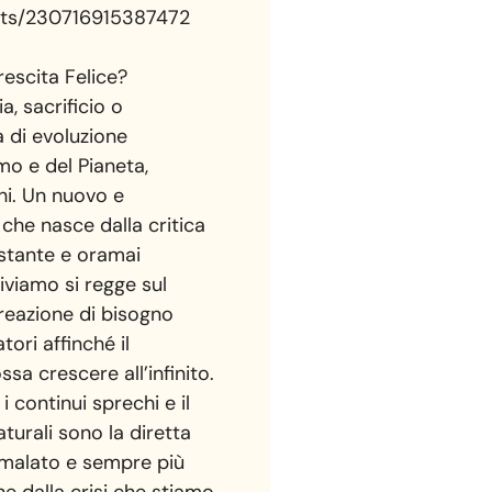
nts/230716915387472
escita Felice?
a, sacrificio o
a di evoluzione
mo e del Pianeta,
hi. Un nuovo e
che nasce dalla critica
stante e oramai
viviamo si regge sul
reazione di bisogno
ori affinché il
sa crescere all’infinito.
 i continui sprechi e il
urali sono la diretta
malato e sempre più
 dalla crisi che stiamo