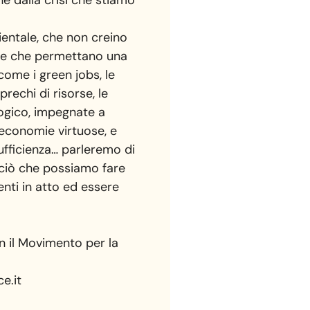
ientale, che non creino
i e che permettano una
come i green jobs, le
prechi di risorse, le
logico, impegnate a
e economie virtuose, e
fficienza… parleremo di
o ciò che possiamo fare
nti in atto ed essere
n il Movimento per la
e.it