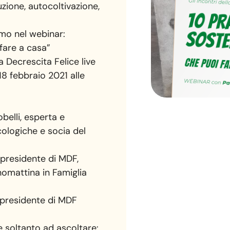
ione, autocoltivazione,
emo nel webinar:
 fare a casa”
 Decrescita Felice live
8 febbraio 2021 alle
obelli, esperta e
cologiche e socia del
-presidente di MDF,
nomattina in Famiglia
 presidente di MDF
 soltanto ad ascoltare: