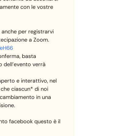
vamente con le vostre
 anche per registrarvi
artecipazione a Zoom.
YeH66
conferma, basta
so dell’evento verrà
perto e interattivo, nel
che ciascun* di noi
l cambiamento in una
isione.
ento facebook questo è il