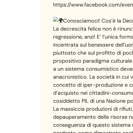
https://www.facebook.com/eve
Conosciamoci! Cos’è la Decr
La decrescita felice non è rinunci
regressione, anzi! E’ l’unica form
incentrata sul benessere dell’uo
piuttosto che sul profitto di poc
propositivo paradigma culturale 
a un sistema consumistico deva
anacronistico. La società in cui 
concetto di iper-produzione e c
d’acquisto nei cittadini-consumat
cosiddetto PIL di una Nazione pos
La massiccia produzioni di rifiuti,
depauperamento delle risorse nat
conseguenza di questo sistema 
perdente, come dimostrato anche