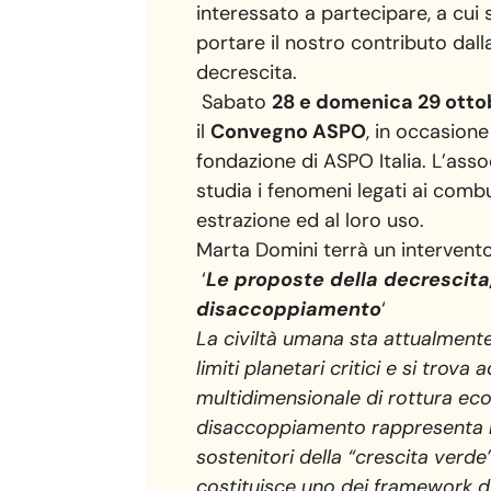
interessato a partecipare, a cui s
portare il nostro contributo dall
decrescita.
Sabato
28 e domenica 29 ott
il
Convegno ASPO
, in occasione
fondazione di ASPO Italia. L’ass
studia i fenomeni legati ai combust
estrazione ed al loro uso.
Marta Domini terrà un intervento
‘
Le proposte della decrescita, 
disaccoppiamento
‘
La civiltà umana sta attualment
limiti planetari critici e si trova 
multidimensionale di rottura ec
disaccoppiamento rappresenta l
sostenitori della “crescita verde
costituisce uno dei framework d