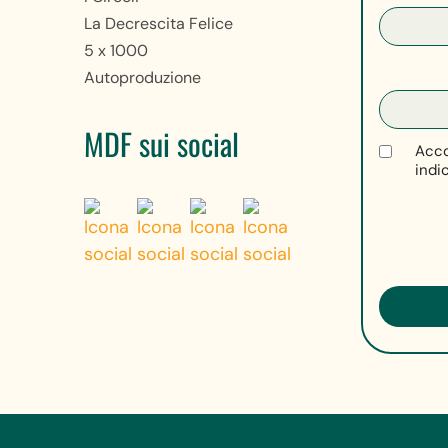
La Decrescita Felice
5 x 1000
Autoproduzione
MDF sui social
Acco
indi