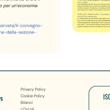
lo per un’economia
iservata/il-convegno-
one-della-sezione-
Privacy Policy
IS
Cookie Policy
PS
Bilanci
I Circoli