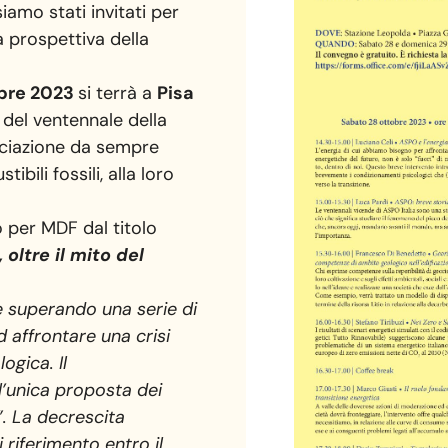
iamo stati invitati per
a prospettiva della
obre 2023
si terrà a
Pisa
 del ventennale della
ociazione da sempre
ibili fossili, alla loro
 per MDF dal titolo
oltre il mito del
e superando una serie di
ad affrontare una crisi
ologica.
Il
’unica proposta dei
”. La decrescita
i riferimento entro
il