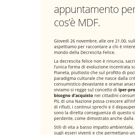
appuntamento per
cos’è MDF.
Giovedì 26 novembre, alle ore 21.00, sul
aspettiamo per raccontare a chi è inter
mondo della Decrescita Felice.
La decrescita felice non è rinuncia, sacri
l’unica forma di evoluzione incentrata 
Pianeta, piuttosto che sul profitto di po
paradigma culturale che nasce dalla cri
consumistico devastante e oramai anacro
viviamo si regge sul concetto di
iper-pr
bisogno d’acquisto
nei cittadini-consum
PIL di una Nazione possa crescere all’in
di rifiuti, i continui sprechi e il depaup
sono la diretta conseguenza di questo 
perdente, come dimostrato anche dalla c
Stili di vita a basso impatto ambientale
sugli esseri viventi e che permettano u