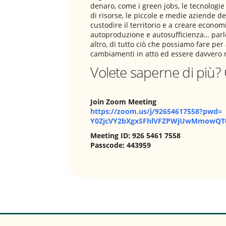
denaro, come i green jobs, le tecnologie 
di risorse, le piccole e medie aziende d
custodire il territorio e a creare econom
autoproduzione e autosufficienza… parl
altro, di tutto ciò che possiamo fare per
cambiamenti in atto ed essere davvero res
Volete saperne di più? 
Join Zoom Meeting
https://zoom.us/j/92654617558?
pwd=
Y0ZjcVY2bXgxSFhlVFZPWjUwMmowQT
Meeting ID: 926 5461 7558
Passcode: 443959