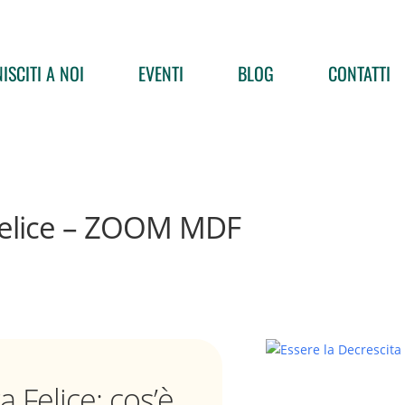
ISCITI A NOI
EVENTI
BLOG
CONTATTI
 Felice – ZOOM MDF
a Felice: cos’è