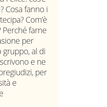
e? Cosa fanno i
rtecipa? Com’è
? Perché farne
asione per
 gruppo, al di
 scrivono e ne
 pregiudizi, per
sità e
 e