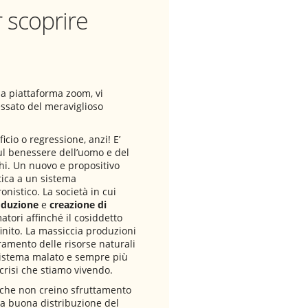
 scoprire
la piattaforma zoom, vi
essato del meraviglioso
ficio o regressione, anzi! E’
sul benessere dell’uomo e del
chi. Un nuovo e propositivo
tica a un sistema
nistico. La società in cui
oduzione
e
creazione di
atori affinché il cosiddetto
finito. La massiccia produzioni
eramento delle risorse naturali
sistema malato e sempre più
risi che stiamo vivendo.
, che non creino sfruttamento
na buona distribuzione del