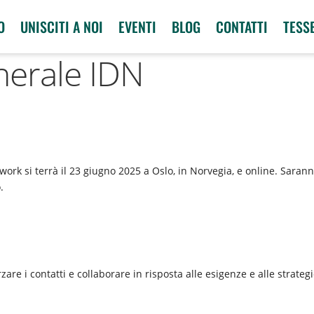
O
UNISCITI A NOI
EVENTI
BLOG
CONTATTI
TESS
erale IDN
ork si terrà il 23 giugno 2025 a Oslo, in Norvegia, e online. Saran
.
are i contatti e collaborare in risposta alle esigenze e alle strate