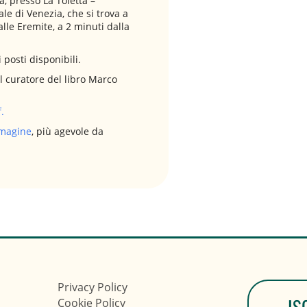
a, presso La Toletta –
ale di Venezia, che si trova a
le Eremite, a 2 minuti dalla
 posti disponibili.
 il curatore del libro Marco
f.
mmagine
, più agevole da
Privacy Policy
IS
Cookie Policy