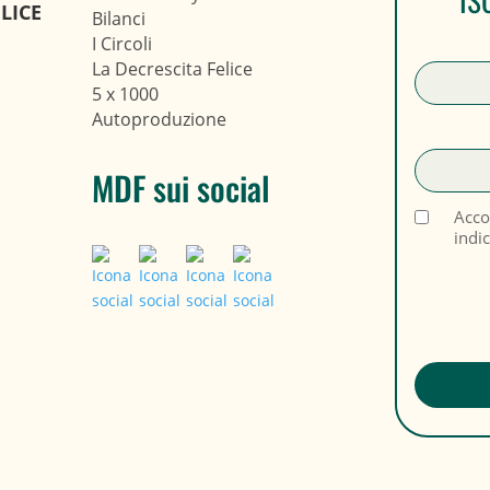
LICE
Bilanci
I Circoli
La Decrescita Felice
5 x 1000
Autoproduzione
MDF sui social
Acco
indi