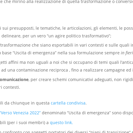
poste che mirino alla realizzazione di quella trasformazione o conver
 sui presupposti, le tematiche, le articolazioni, gli elementi, le possi
elineare, per un vero “un agire politico trasformativo”;
trasformazione che siano esportabili in vari contesti e sulle quali in
 base “Uscita di emergenza” nella sua formulazione sempre
in fier
tti affini ma non uguali a noi che si occupano di temi quali l’anticap
re ad una contaminazione reciproca , fino a realizzare campagne ed 
comunicazione
, per creare schemi comunicativi adeguati, non rigidi
i contesti.
bili da chiunque in questa
cartella condivisa
.
“Verso Venezia 2022”
denominato “Uscita di emergenza” sono dispo
bili (per i suoi membri) a
questo link.
 confronto con soggetti portatori dei diversi “piani di transizione” 