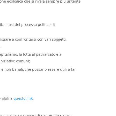
sione ecologica che si rivela sempre più urgente
bili fasi del processo politico di
iziare a confrontarsi con vari soggetti,
i
.
italismo, la lotta al patriarcato e al
iniziative comuni;
 e non banali, che possano essere utili a far
nibili a
questo link
.
politica verso scenari di decrescita o post-