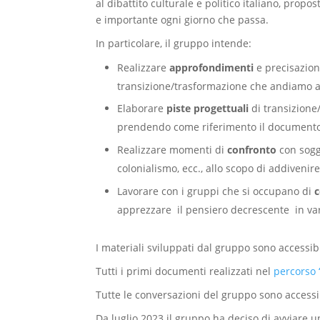
al dibattito culturale e politico italiano, pro
e importante ogni giorno che passa.
In particolare, il gruppo intende:
Realizzare
approfondimenti
e precisazioni
transizione/trasformazione che andiamo a d
Elaborare
piste progettuali
di transizione/
prendendo come riferimento il documento
Realizzare momenti di
confronto
con sogge
colonialismo, ecc., allo scopo di addiveni
Lavorare con i gruppi che si occupano di
apprezzare il pensiero decrescente in var
I materiali sviluppati dal gruppo sono accessi
Tutti i primi documenti realizzati nel
percorso 
Tutte le conversazioni del gruppo sono accessi
Da luglio 2023 il gruppo ha deciso di avviare un