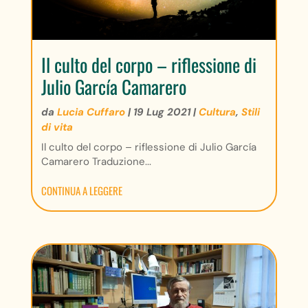
Il culto del corpo – riflessione di
Julio García Camarero
da
Lucia Cuffaro
|
19 Lug 2021
|
Cultura
,
Stili
di vita
Il culto del corpo – riflessione di Julio García
Camarero Traduzione...
CONTINUA A LEGGERE