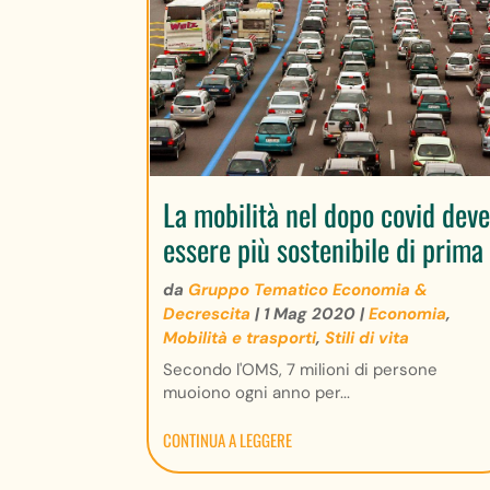
La mobilità nel dopo covid dev
essere più sostenibile di prima
da
Gruppo Tematico Economia &
Decrescita
|
1 Mag 2020
|
Economia
,
Mobilità e trasporti
,
Stili di vita
Secondo l'OMS, 7 milioni di persone
muoiono ogni anno per...
CONTINUA A LEGGERE