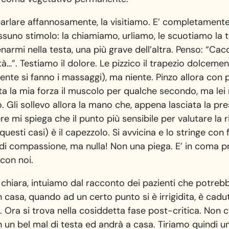
parlare affannosamente, la visitiamo. E’ completamente
suno stimolo: la chiamiamo, urliamo, le scuotiamo la te
armi nella testa, una più grave dell’altra. Penso: “Cac
tà…”. Testiamo il dolore. Le pizzico il trapezio dolcem
mente si fanno i massaggi), ma niente. Pinzo allora con
tta la mia forza il muscolo per qualche secondo, ma lei
 Gli sollevo allora la mano che, appena lasciata la pr
re mi spiega che il punto più sensibile per valutare la 
uesti casi) è il capezzolo. Si avvicina e lo stringe con 
i compassione, ma nulla! Non una piega. E’ in coma pr
 con noi.
ù chiara, intuiamo dal racconto dei pazienti che potrebbe
 casa, quando ad un certo punto si è irrigidita, è cadu
 Ora si trova nella cosiddetta fase post-critica. Non 
n un bel mal di testa ed andrà a casa. Tiriamo quindi u