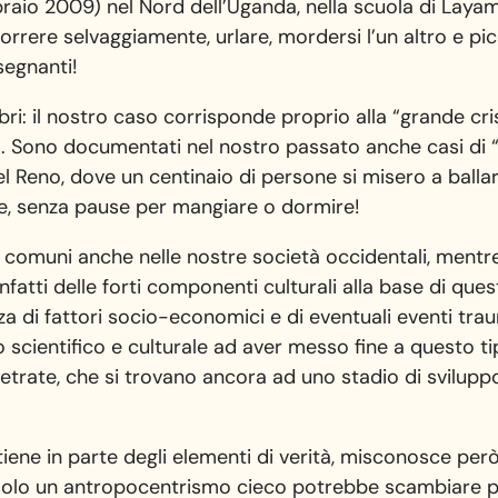
braio 2009) nel Nord dell’Uganda, nella scuola di Laya
rrere selvaggiamente, urlare, mordersi l’un altro e pic
segnanti!
bri: il nostro caso corrisponde proprio alla “grande cris
o. Sono documentati nel nostro passato anche casi di 
del Reno, dove un centinaio di persone si misero a balla
ne, senza pause per mangiare o dormire!
 comuni anche nelle nostre società occidentali, mentre
fatti delle forti componenti culturali alla base di que
enza di fattori socio-economici e di eventuali eventi tr
o scientifico e culturale ad aver messo fine a questo t
retrate, che si trovano ancora ad uno stadio di svilu
ene in parte degli elementi di verità, misconosce per
e solo un antropocentrismo cieco potrebbe scambiare p