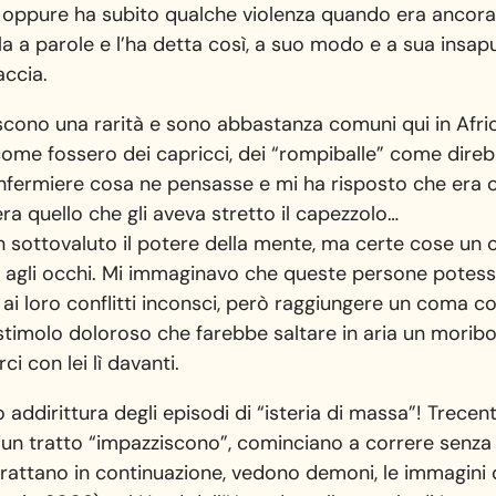
 oppure ha subito qualche violenza quando era ancora 
rla a parole e l’ha detta così, a suo modo e a sua insa
accia.
scono una rarità e sono abbastanza comuni qui in Afr
come fossero dei capricci, dei “rompiballe” come dire
infermiere cosa ne pensasse e mi ha risposto che era 
a quello che gli aveva stretto il capezzolo…
n sottovaluto il potere della mente, ma certe cose un co
ti agli occhi. Mi immaginavo che queste persone pote
da ai loro conflitti inconsci, però raggiungere un coma 
molo doloroso che farebbe saltare in aria un moribon
i con lei lì davanti.
o addirittura degli episodi di “isteria di massa”! Trecen
un tratto “impazziscono”, cominciano a correre senza
grattano in continuazione, vedono demoni, le immagini 