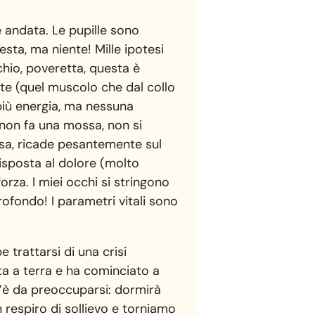
 andata. Le pupille sono
sta, ma niente! Mille ipotesi
chio, poveretta, questa è
ente (quel muscolo che dal collo
 più energia, ma nessuna
 non fa una mossa, non si
esa, ricade pesantemente sul
risposta al dolore (molto
forza. I miei occhi si stringono
ofondo! I parametri vitali sono
 trattarsi di una crisi
ta a terra e ha cominciato a
c’è da preoccuparsi: dormirà
n respiro di sollievo e torniamo