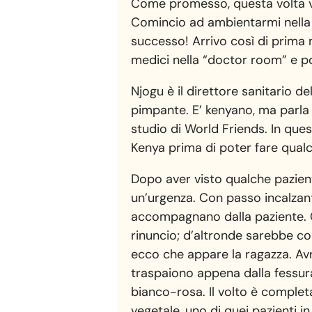
Come promesso, questa volta vi 
Comincio ad ambientarmi nella 
successo! Arrivo così di prima ma
medici nella “doctor room” e po
Njogu è il direttore sanitario de
pimpante. E’ kenyano, ma parla 
studio di World Friends. In ques
Kenya prima di poter fare qualc
Dopo aver visto qualche pazient
un’urgenza. Con passo incalzant
accompagnano dalla paziente. C
rinuncio; d’altronde sarebbe com
ecco che appare la ragazza. Avrà
traspaiono appena dalla fessur
bianco-rosa. Il volto è complet
vegetale, uno di quei pazienti