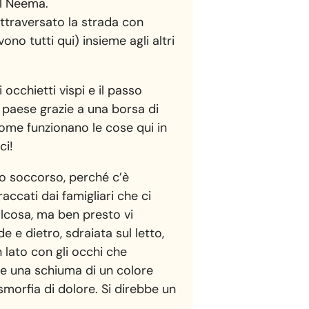
al Neema.
ttraversato la strada con
ono tutti qui) insieme agli altri
 occhietti vispi e il passo
 paese grazie a una borsa di
 come funzionano le cose qui in
ci!
to soccorso, perché c’è
ccati dai famigliari che ci
lcosa, ma ben presto vi
 e dietro, sdraiata sul letto,
 lato con gli occhi che
ce una schiuma di un colore
smorfia di dolore. Si direbbe un