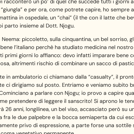
racconterò un po’ di quel che succede tutti i giorni 
“giungla” e per ora, come potrete capire, ho sempre a
ttina in ospedale, un “chai” (il the con il latte che bev
i parto insieme al Dott. Njogu.
l Neema: piccoletto, sulla cinquantina, un bel sorriso, gli
bene l’italiano perchè ha studiato medicina nel nostro
ti primi giorni lo affianco: devo infatti imparare bene
osa, altrimenti rischio di combinare un sacco di pastic
e in ambulatorio ci chiamano dalla “casualty”, il pron
e ci dirigiamo sul posto. Entriamo e veniamo subito bra
ominciano a parlare con Njogu; io provo a capire qua
e pretendere di leggere il sanscrito! Si aprono le tende
 26 anni, longilinea, un bel viso, accasciato però su un
a fra le due palpebre e la bocca semiaperta da cui es
amente privo di espressione, a parte forse una sottile 
 in coma vegetativo permanente.