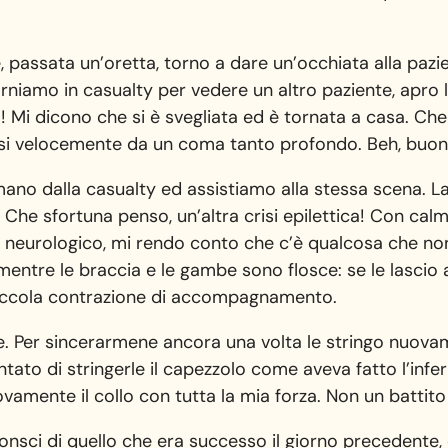
e, passata un’oretta, torno a dare un’occhiata alla paz
niamo in casualty per vedere un altro paziente, apro 
to! Mi dicono che si è svegliata ed è tornata a casa. C
osi velocemente da un coma tanto profondo. Beh, buon 
ano dalla casualty ed assistiamo alla stessa scena. La
 Che sfortuna penso, un’altra crisi epilettica! Con ca
me neurologico, mi rendo conto che c’è qualcosa che no
mentre le braccia e le gambe sono flosce: se le lasci
iccola contrazione di accompagnamento.
le. Per sincerarmene ancora una volta le stringo nuova
entato di stringerle il capezzolo come aveva fatto l’inf
vamente il collo con tutta la mia forza. Non un battito d
consci di quello che era successo il giorno precedent