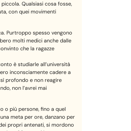
piccola. Qualsiasi cosa fosse,
puta, con quei movimenti
ica. Purtroppo spesso vengono
bbero molti medici anche dalle
convinto che la ragazze
nto è studiarle all’università
ssero inconsciamente cadere a
così profondo e non reagire
do, non l’avrei mai
to o più persone, fino a quel
 una meta per ore, danzano per
dei propri antenati, si mordono