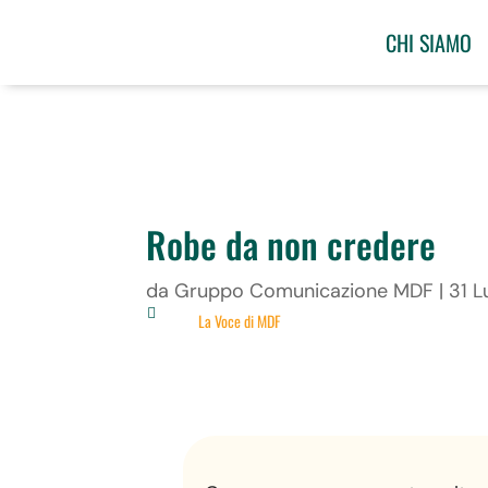
CHI SIAMO
Robe da non credere
da
Gruppo Comunicazione MDF
|
31 L

La Voce di MDF