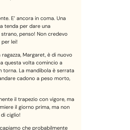
iente. E’ ancora in coma. Una
la tenda per dare una
he strano, penso! Non credevo
per lei!
 ragazza, Margaret, è di nuovo
lma questa volta comincio a
n torna. La mandibola è serrata
o andare cadono a peso morto,
mente il trapezio con vigore, ma
ermiere il giorno prima, ma non
i ciglio!
e, capiamo che probabilmente