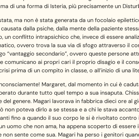
he, ma di una forma di Isteria, più precisamente un Dist
stata, ma non è stata generata da un focolaio epilettico
 causata dalla psiche, dalla mente della paziente stessa
, un conflitto intrapsichico che, invece di essere analiz
tico, ovvero trova la sua via di sfogo attraverso il cor
ergo “vantaggio secondario”, ovvero queste persone at
re comunicano ai propri cari il proprio disagio e il con
si prima di un compito in classe, o all’inizio di una lit
e inconsciamente! Margaret, dal momento in cui è caduta
perato durante tutto quel tempo a sua insaputa. Chiss
e del genere. Magari lavorava in fabbrica dieci ore al
erò non poteva dirlo a se stessa e a chi le stava accan
vanti fino a quando il suo corpo le si è rivoltato contro
 un uomo che non ama, ha appena scoperto di essere in
e non sente come sua. Magari ha perso i genitori qua