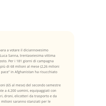
epara a votare il diciannovesimo
o Luca Sanna, trentaseiesima vittima
costo. Per i 181 giorni di campagna
più di 68 milioni al mese (2,26 milioni
i pace” in Afghanistan ha risucchiato
lioni (65 al mese) del secondo semestre
ente a 4.200 uomini, equipaggiati con
i, droni, elicotteri da trasporto e da
 milioni saranno stanziati per le