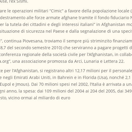
ise, l’ex Sismi.
re le operazioni militari “Cimic” a favore della popolazione locale (a
ddestramento alle forze armate afghane tramite il fondo fiduciario N
 la tutela dei cittadini e degli interessi italiani” in Afghanistan mo
asituazione di sicurezza nel Paese e dalla segnalazione di una speci
ri”, continua Piovesana, troviamo il sempre più striminzito finanziam
i 18,7 del secondo semestre 2010) che serviranno a pagare progetti d
nferenza regionale della società civile per l’Afghanistan, in collab
.org”, una associazione promossa da Arci, Lunaria e Lettera 22.
 per l’Afghanistan, si registrano altri 12,17 milioni per il personal
negli Emirati Arabi Uniti, in Bahrein e in Florida (Usa), nonché 2,1
Eupol e Jmous). Dai 70 milioni spesi nel 2002, l’Italia è arrivata a u
ni anno, la spesa: dai 109 milioni del 2004 ai 204 del 2005, dai 349 
sto, vicino ormai al miliardo di euro