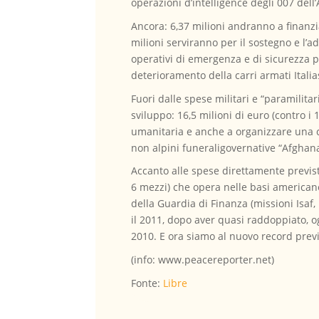
operazioni d’intelligence degli 007 dell’A
Ancora: 6,37 milioni andranno a finanzia
milioni serviranno per il sostegno e l’a
operativi di emergenza e di sicurezza per
deterioramento della carri armati Itali
Fuori dalle spese militari e “paramilita
sviluppo: 16,5 milioni di euro (contro 
umanitaria e anche a organizzare una co
non alpini funeraligovernative “Afghana
Accanto alle spese direttamente previste
6 mezzi) che opera nelle basi americane 
della Guardia di Finanza (missioni Isaf, 
il 2011, dopo aver quasi raddoppiato, og
2010. E ora siamo al nuovo record previ
(info: www.peacereporter.net)
Fonte:
Libre