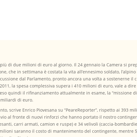
a più di due milioni di euro al giorno. Il 24 gennaio la Camera si pr
ne, che in settimana è costata la vita all’ennesimo soldato, l’alpin
iscussione dal Parlamento, pronto ancora una volta a sostenerne il 
2011, la spesa complessiva supera i 410 milioni di euro, vale a dire 
eso quindi il rifinanziamento attualmente in esame, la “missione d
 miliardi di euro.
ento, scrive Enrico Piovesana su “PeareReporter”, rispetto ai 393 mi
nvio al fronte di nuovi rinforzi che hanno portato il nostro conting
esanti, carri armati, camion e ruspe) e 34 velivoli (caccia-bombardier
 milioni saranno il costo di mantenimento del contingente, mentre 5