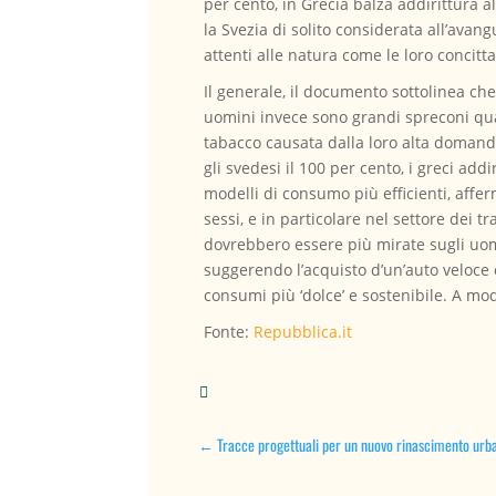
per cento, in Grecia balza addirittura 
la Svezia di solito considerata all’avang
attenti alle natura come le loro concitt
Il generale, il documento sottolinea ch
uomini invece sono grandi spreconi quan
tabacco causata dalla loro alta domanda
gli svedesi il 100 per cento, i greci ad
modelli di consumo più efficienti, aff
sessi, e in particolare nel settore dei 
dovrebbero essere più mirate sugli uom
suggerendo l’acquisto d’un’auto veloce 
consumi più ‘dolce’ e sostenibile. A mo
Fonte:
Repubblica.it

←
Tracce progettuali per un nuovo rinascimento urb