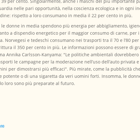
al 39 per cento. Singolarmente, anche i maschi del più importante 
uardia nelle pari opportunità, nella coscienza ecologica e in ogni in
adine: rispetto a loro consumano in media il 22 per cento in più.
e le donne in media spendono più energia per abbigliamento, igiene, 
to a dispendio energetico per il maggior consumo di carne, per i t
. Norvegesi e tedeschi consumano nei trasporti tra il 70 e l’80 per 
dirittura il 350 per cento in più. Le informazioni possono essere di
erma Annika Carlsson-Kanyama: "Le politiche ambientali dovrebbero 
trasporti le campagne per la moderazione nell’uso dell’auto privata e 
ini per dimostrarsi più efficaci". Più mirate, come la pubblicità 
e potente o di una sigaretta da veri uomini forti. Insomma, le don
do loro sono più preparate al futuro.
ano