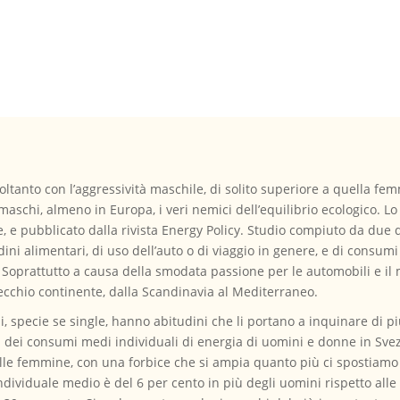
soltanto con l’aggressività maschile, di solito superiore a quella f
aschi, almeno in Europa, i veri nemici dell’equilibrio ecologico. L
 e pubblicato dalla rivista Energy Policy. Studio compiuto da due d
ini alimentari, di uso dell’auto o di viaggio in genere, e di consum
 Soprattutto a causa della smodata passione per le automobili e il
ecchio continente, dalla Scandinavia al Mediterraneo.
ni, specie se single, hanno abitudini che li portano a inquinare di p
di dei consumi medi individuali di energia di uomini e donne in Svez
lle femmine, con una forbice che si ampia quanto più ci spostiamo 
ndividuale medio è del 6 per cento in più degli uomini rispetto all