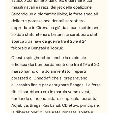
attacco combinato, dal cielo e dal mare, coi
missili navali e i razzi dei jet della coalizione.
Secondo un diplomatico libico, le forze speciali
delle tre potenze occidentali sarebbero
approdate in Cirenaica già da alcune settimane:
soldati statunitensi e britannici sarebbero stati
sbarcati da navi da guerra fra il 23 e il 24
febbraio a Bengasi e Tobruk.
Questo spiegherebbe anche la micidiale
efficacia dei bombardamenti che fra il 19 e il 20
marzo hanno di fatto annientato i reparti
corazzati di Gheddafi che si preparavano
all’assalto finale per espugnare Bengasi. Le forze
ribelli sarebbero ora in marcia verso ovest,
cercando di riconquistare i caposaldi perduti:
Adjabiya, Brega, Ras Lanuf. Obiettivo principale,
la “liberazione” di Misurata, rimasta isolata e