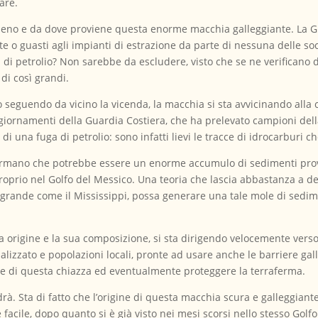
are.
meno e da dove proviene questa enorme macchia galleggiante. La Gu
te o guasti agli impianti di estrazione da parte di nessuna delle soc
di petrolio? Non sarebbe da escludere, visto che se ne verificano d
di così grandi.
seguendo da vicino la vicenda, la macchia si sta avvicinando alla c
ggiornamenti della Guardia Costiera, che ha prelevato campioni dell
 di una fuga di petrolio: sono infatti lievi le tracce di idrocarburi ch
affermano che potrebbe essere un enorme accumulo di sedimenti prove
proprio nel Golfo del Messico. Una teoria che lascia abbastanza a 
rande come il Mississippi, possa generare una tale mole di sedime
 origine e la sua composizione, si sta dirigendo velocemente verso 
ializzato e popolazioni locali, pronte ad usare anche le barriere gall
one di questa chiazza ed eventualmente proteggere la terraferma.
edrà. Sta di fatto che l’origine di questa macchia scura e galleggiant
 facile, dopo quanto si è già visto nei mesi scorsi nello stesso Golf