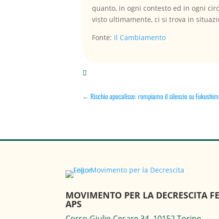
quanto, in ogni contesto ed in ogni c
visto ultimamente, ci si trova in situa
Fonte:
Il Cambiamento

←
Rischio apocalisse: rompiamo il silenzio su Fukushi
MOVIMENTO PER LA DECRESCITA FE
APS
Corso Giulio Cesare 34, 10152 Torino