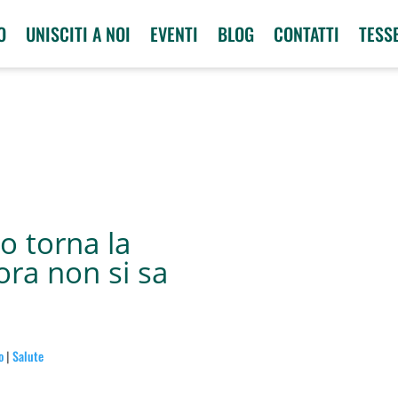
O
UNISCITI A NOI
EVENTI
BLOG
CONTATTI
TESS
o torna la
ra non si sa
o
|
Salute