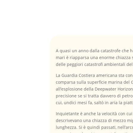
A quasi un anno dalla catastrofe che ha
mari è riapparsa una enorme chiazza s
delle peggiori catastrofi ambientali del
La Guardia Costiera americana sta cond
comparsa sulla superficie marina del G
all’esplosione della Deepwater Horizo
precisione se si tratta davvero di petro
cui, undici mesi fa, saltò in aria la pia
Inquietante è anche la velocità con cu
descrivevano una chiazza di mezzo migli
lunghezza. Si è quindi passati, nell’ar