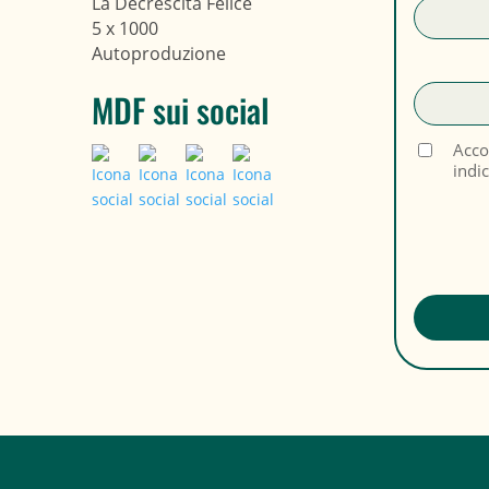
La Decrescita Felice
5 x 1000
Autoproduzione
MDF sui social
Acco
indi