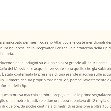
 ammorbato per mesi l’Oceano Atlantico e le coste meridionali degli 
cura nei pressi della Deepwater Horizon, la piattaforma della Bp 
la storia.
ucendo delle indagini su di una chiazza grande all’incirca come il 
olfo del Messico. Le acque interessate sono quelle che già subirono
n. È stata confermata la presenza di una grande macchia sulle acqu
lio. Il timore che sia proprio “oro nero” c’è, perché l’avvistamento 
ttaforma della Bp.
i questa nuova macchia sembra propagarsi: se le prime segnalazioni
o di diametro, infatti, solo due ore dopo si parlava di 12 miglia di
co di due ore, da poche centinaia di metri di estensione a oltre 160