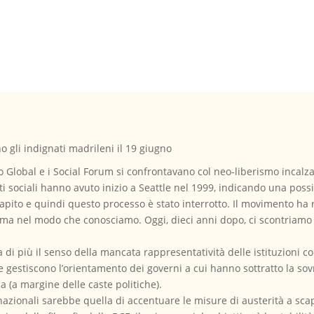
no gli indignati madrileni il 19 giugno
o Global e i Social Forum si confrontavano col neo-liberismo incalza
i sociali hanno avuto inizio a Seattle nel 1999, indicando una possi
apito e quindi questo processo è stato interrotto. Il movimento ha
ema nel modo che conosciamo. Oggi, dieci anni dopo, ci scontriamo
 di più il senso della mancata rappresentatività delle istituzioni c
e gestiscono l’orientamento dei governi a cui hanno sottratto la so
a (a margine delle caste politiche).
azionali sarebbe quella di accentuare le misure di austerità a scapi