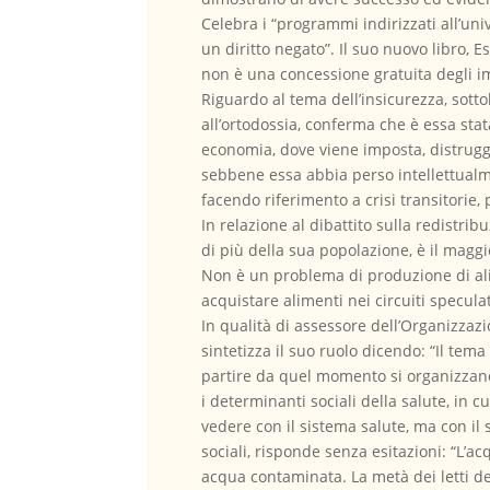
Celebra i “programmi indirizzati all’uni
un diritto negato”. Il suo nuovo libro, E
non è una concessione gratuita degli im
Riguardo al tema dell’insicurezza, sottol
all’ortodossia, conferma che è essa stat
economia, dove viene imposta, distrugge
sebbene essa abbia perso intellettualme
facendo riferimento a crisi transitorie,
In relazione al dibattito sulla redistri
di più della sua popolazione, è il magg
Non è un problema di produzione di alim
acquistare alimenti nei circuiti specula
In qualità di assessore dell’Organizzazi
sintetizza il suo ruolo dicendo: “Il tem
partire da quel momento si organizzan
i determinanti sociali della salute, in 
vedere con il sistema salute, ma con il
sociali, risponde senza esitazioni: “L’
acqua contaminata. La metà dei letti d