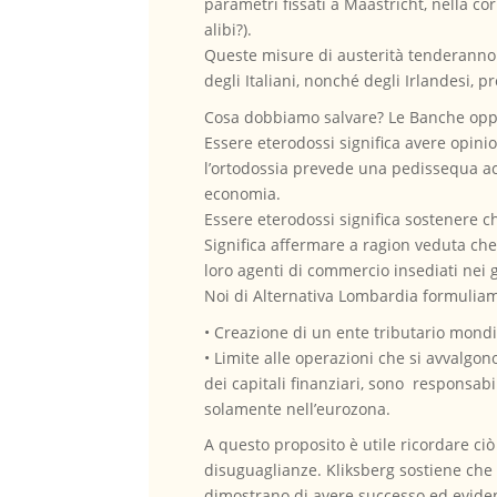
parametri fissati a Maastricht, nella cor
alibi?).
Queste misure di austerità tenderanno 
degli Italiani, nonché degli Irlandesi, p
Cosa dobbiamo salvare? Le Banche oppure 
Essere eterodossi significa avere opini
l’ortodossia prevede una pedissequa ac
economia.
Essere eterodossi significa sostenere c
Significa affermare a ragion veduta che 
loro agenti di commercio insediati nei 
Noi di Alternativa Lombardia formuliam
• Creazione di un ente tributario mond
• Limite alle operazioni che si avvalgono
dei capitali finanziari, sono responsabili
solamente nell’eurozona.
A questo proposito è utile ricordare ci
disuguaglianze. Kliksberg sostiene che 
dimostrano di avere successo ed evidenz