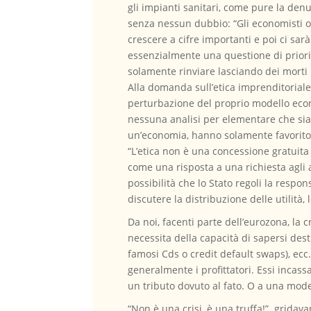
gli impianti sanitari, come pure la denut
senza nessun dubbio: “Gli economisti o
crescere a cifre importanti e poi ci sarà
essenzialmente una questione di priorit
solamente rinviare lasciando dei morti
Alla domanda sull’etica imprenditoriale 
perturbazione del proprio modello eco
nessuna analisi per elementare che sia.
un’economia, hanno solamente favorito 
“L’etica non è una concessione gratuita
come una risposta a una richiesta agli at
possibilità che lo Stato regoli la resp
discutere la distribuzione delle utilità
Da noi, facenti parte dell’eurozona, l
necessita della capacità di sapersi dest
famosi Cds o credit default swaps), ecc.
generalmente i profittatori. Essi incas
un tributo dovuto al fato. O a una moder
“Non è una crisi, è una truffa!” gridava