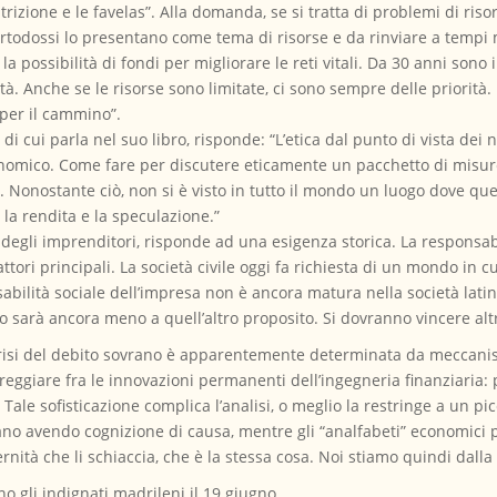
rizione e le favelas”. Alla domanda, se si tratta di problemi di riso
rtodossi lo presentano come tema di risorse e da rinviare a tempi 
 la possibilità di fondi per migliorare le reti vitali. Da 30 anni sono
à. Anche se le risorse sono limitate, ci sono sempre delle priorità.
 per il cammino”.
di cui parla nel suo libro, risponde: “L’etica dal punto di vista dei 
nomico. Come fare per discutere eticamente un pacchetto di misure
 Nonostante ciò, non si è visto in tutto il mondo un luogo dove que
la rendita e la speculazione.”
 degli imprenditori, risponde ad una esigenza storica. La responsabi
tori principali. La società civile oggi fa richiesta di un mondo in cu
onsabilità sociale dell’impresa non è ancora matura nella società l
, lo sarà ancora meno a quell’altro proposito. Si dovranno vincere al
a crisi del debito sovrano è apparentemente determinata da meccan
reggiare fra le innovazioni permanenti dell’ingegneria finanziaria: p
 Tale sofisticazione complica l’analisi, o meglio la restringe a un pi
sano avendo cognizione di causa, mentre gli “analfabeti” economici 
nità che li schiaccia, che è la stessa cosa. Noi stiamo quindi dalla
no gli indignati madrileni il 19 giugno.