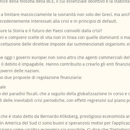
nice della filosofia della BCE, il cui essenziale obiettivo è la stabil
a limitare massicciamente la sovranità non solo dei Greci, ma anche
recedentemente interessati alla crisi e in principio di default.
la Storia e il futuro dei Paesi coinvolti dalla crisi?
oni e compiere scelte di vita non in linea con quelle dominanti o m
cettazione delle direttive imposte dai summenzionati organismi, es
he oggi i governi europei non sono altro che agenti commerciali de
il debito è impagabile. Hanno contribuito a crearlo gli enti finanzia
governi delle nazioni.
o due proposte di regolazione finanziaria:
iale
 dei paradisi fiscali, che a seguito della globalizzazione in corso e 
 delle inevitabili crisi periodiche, con effetti regressivi sul piano p
ò che è stato detto da Bernardo Kliksberg, prestigioso economista ar
in America del Sud ci sono buoni e speranzosi motivi per l’applica
iano come un’altra economia sia possibile. Ci dice che “l’ortodossia