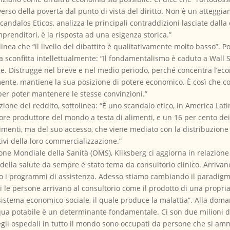
verso della povertà dal punto di vista del diritto. Non è un atteggia
scandalos Eticos, analizza le principali contraddizioni lasciate dalla c
prenditori, è la risposta ad una esigenza storica.”
inea che “il livello del dibattito è qualitativamente molto basso”. Po
a sconfitta intellettualmente: “Il fondamentalismo è caduto a Wall S
. Distrugge nel breve e nel medio periodo, perché concentra l’econ
nte, mantiene la sua posizione di potere economico. È così che col
 per poter mantenere le stesse convinzioni.”
buzione del reddito, sottolinea: “È uno scandalo etico, in America Lat
iore produttore del mondo a testa di alimenti, e un 16 per cento dei
enti, ma del suo accesso, che viene mediato con la distribuzione de
tivi della loro commercializzazione.”
one Mondiale della Sanità (OMS), Kliksberg ci aggiorna in relazione 
a della salute da sempre è stato tema da consultorio clinico. Arriva
o i programmi di assistenza. Adesso stiamo cambiando il paradigma
cui le persone arrivano al consultorio come il prodotto di una propri
 sistema economico-sociale, il quale produce la malattia”. Alla dom
acqua potabile è un determinante fondamentale. Ci son due milioni d
egli ospedali in tutto il mondo sono occupati da persone che si am