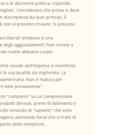
rse o di decisione politica, risponde
migliori. Considerano che prima si deve
 in discrepanza da quei principi. È
 E non si possono rinviare. Si possono
neo-liberali ortodossi è una
 degli aggiustamenti? Non resiste a
ste ricette abbiano curato
lità sociale dell’impresa si manifesta
i la sua qualità sia migliorata. La
atinoamericana. Non è matura per
tre lotte previamente”.
ismi “complessi” la cui comprensione
rodotti derivati, premi di fallimento (i
ccolo cenacolo di “sapienti” che sono
pagano, pensando forse che si tratti di
 parte della semplicità.