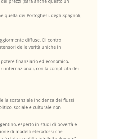
ità dei prezzi (sarà anche questo un
 quella dei Portoghesi, degli Spagnoli,
aggiormente diffuse. Di contro
tensori delle verità uniche in
l potere finanziario ed economico.
ri internazionali, con la complicità dei
della sostanziale incidenza dei flussi
olitico, sociale e culturale non
gentino, esperto in studi di povertà e
zione di modelli eterodossi che
 è stata sconfitta intellettualmente”.