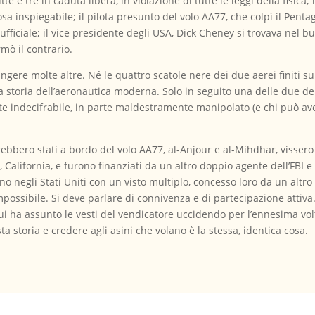
te e tre in caduta libera, in violazione di tutte le leggi della fisic
 cosa inspiegabile; il pilota presunto del volo AA77, che colpì il Pen
 ufficiale; il vice presidente degli USA, Dick Cheney si trovava ne
mò il contrario.
re molte altre. Né le quattro scatole nere dei due aerei finiti sul
la storia dell’aeronautica moderna. Solo in seguito una delle due d
te indecifrabile, in parte maldestramente manipolato (e chi può ave
rebbero stati a bordo del volo AA77, al-Anjour e al-Mihdhar, vissero 
, California, e furono finanziati da un altro doppio agente dell’FBI e
o negli Stati Uniti con un visto multiplo, concesso loro da un altro
impossibile. Si deve parlare di connivenza e di partecipazione att
Lui ha assunto le vesti del vendicatore uccidendo per l’ennesima vo
 storia e credere agli asini che volano è la stessa, identica cosa.