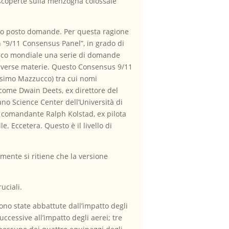
 scoperte sulla menzogna colossale
nno posto domande. Per questa ragione
e un “9/11 Consensus Panel”, in grado di
blico mondiale una serie di domande
e diverse materie. Questo Consensus 9/11
assimo Mazzucco) tra cui nomi
come Dwain Deets, ex direttore del
no Science Center dell’Università di
l comandante Ralph Kolstad, ex pilota
e. Eccetera. Questo è il livello di
mente si ritiene che la versione
uciali.
ono state abbattute dall’impatto degli
ccessive all’impatto degli aerei; tre