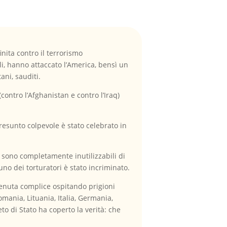
nita contro il terrorismo
li, hanno attaccato l’America, bensì un
ani, sauditi.
ntro l’Afghanistan e contro l’Iraq)
sunto colpevole è stato celebrato in
) sono completamente inutilizzabili di
uno dei torturatori è stato incriminato.
ivenuta complice ospitando prigioni
omania, Lituania, Italia, Germania,
to di Stato ha coperto la verità: che