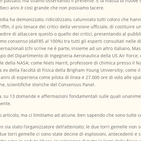
nel passato, ma stiamo osservando il presente. E la massa di nuove
 dieci anni è così grande che non possiamo tacere.
edia ha demonizzato, ridicolizzato, calunniato tutti coloro che ha
riffin, il più tenace dei critici della versione ufficiale, di costituir
dire di attaccare questo o quello dei critici, presentando al pub
ssimo consenso (dall’85 al 100%) tra tutti gli esperti consultati nell
ernazionali (chi scrive ne è parte, insieme ad un altro italiano, M
po del Dipartimento di Ingegneria Aeronautica della US Air Force; 
e della NASA; come Niels Harrit, professore di chimica presso il Na
 ex della Facoltà di Fisica della Brigham Young Universitiy; come i
nni di esperiena come pilota di linea e 27.000 ore di volo alle spall
he, scientifiche storiche del Consensus Panel.
ra, su 13 domande e affermazioni fondamentali sulle quali unanime
mente.
 articolo, ma ci limitiamo ad alcune, ben sapendo che sono tutte cr
ia stato l’organizzatore dell’attentato; le due torri gemelle non s
ue torri gemelle ci sono state decine di esplosioni, antecedenti e su