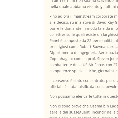
In altri termini non stiamo scavando 
nella quale abbiamo vissuto gli ultimi
Fino ad ora il mainstream corporate m
si è deciso, su iniziativa di David Ray G
porre le domande in modo tale da impe
collettive sulle quali esiste un larghi
Panel è composto da 22 personalità int
prestigiosi come Robert Bowman, ex ca
Dipartimento di Ingegneria Aerospazial
Copenhagen; come il prof. Steven Jones
combattente della US Air Force, con 27 a
competenze specialistiche, giornalistic
Il consenso è stato concentrato, per o
ufficiale è stata falsificata consapevol
Non possiamo elencarle tutte in questo
Non ci sono prove che Osama bin Laden s
aerei e dai susseguenti incendi; nelle d