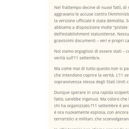
Nel frattempo decine di nuovi fatti, di
aggravano le accuse contro l’Amministra
la versione ufficiale è stata demolita.
abbiamo a disposizione molte “pistole 
dell’establishment statunitense. Nessu
gravissimi documenti – veri e propri ca
Noi siamo orgogliosi di essere stati – 
verità sull’11 settembre.
Ma come mai di tutto questo non si par
che intendono coprire la verità. L’11 s
sopravvivenza stessa degli Stati Unit
Dunque sperare in una rapida scoperta d
fatto, sarebbe ingenuo. Ma coloro che 
chi ha organizzato l’11 settembre è anc
è ora nuovamente esplosa, con ancora 
terroristici e militari, che sconvolgera