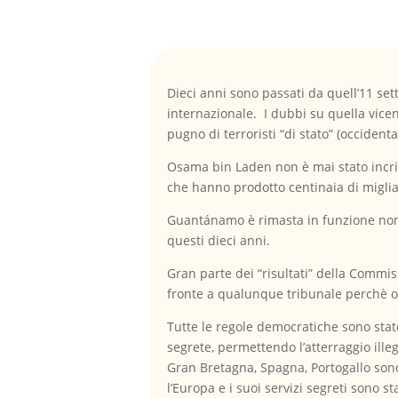
Dieci anni sono passati da quell’11 set
internazionale. I dubbi su quella vicen
pugno di terroristi “di stato” (occidenta
Osama bin Laden non è mai stato incrim
che hanno prodotto centinaia di miglia
Guantánamo è rimasta in funzione non
questi dieci anni.
Gran parte dei “risultati” della Commis
fronte a qualunque tribunale perchè ott
Tutte le regole democratiche sono state
segrete, permettendo l’atterraggio illeg
Gran Bretagna, Spagna, Portogallo sono 
l’Europa e i suoi servizi segreti sono s