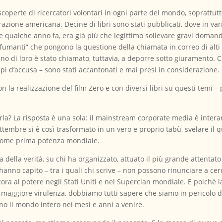
 scoperte di ricercatori volontari in ogni parte del mondo, soprattut
zione americana. Decine di libri sono stati pubblicati, dove in varia
 Se qualche anno fa, era già più che legittimo sollevare gravi domand
fumanti” che pongono la questione della chiamata in correo di alti 
no di loro è stato chiamato, tuttavia, a deporre sotto giuramento. C
pi d’accusa – sono stati accantonati e mai presi in considerazione.
con la realizzazione del film Zero e con diversi libri su questi temi
la? La risposta è una sola: il mainstream corporate media è interame
ettembre si è così trasformato in un vero e proprio tabù, svelare il 
i come prima potenza mondiale.
ella verità, su chi ha organizzato, attuato il più grande attentato t
hanno capito – tra i quali chi scrive – non possono rinunciare a ce
ora al potere negli Stati Uniti e nel Superclan mondiale. E poichè l
maggiore virulenza, dobbiamo tutti sapere che siamo in pericolo di
nno il mondo intero nei mesi e anni a venire.