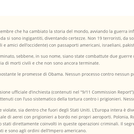
tembre che ha cambiato la storia del mondo, avviando la guerra infi
da si sono ingigantiti, diventando certezze. Non 19 terroristi, da so
li e amici dell’occidente) con passaporti americani, israeliani, pakist
inato, sebbene, in suo nome, siano state combattute due guerre (co
ia di morti civili e che non sono ancora terminate.
ostante le promesse di Obama. Nessun processo contro nessun pre
sione ufficiale d’inchiesta (contenuti nel “9/11 Commission Report”
enuti con l’uso sistematico della tortura contro i prigionieri. Ness
 violate, sia dentro che fuori degli Stati Uniti. L’Europa intera è d
ale di aerei con prigionieri a bordo nei propri aeroporti. Polonia, R
stati direttamente coinvolti in queste operazioni criminali. Il segre
tati e sono agli ordini dell’Impero americano.