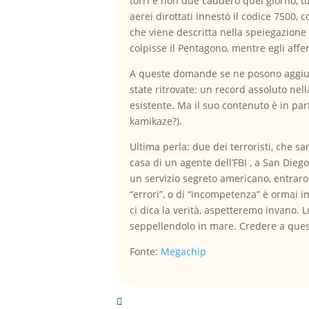
torri e non due caddero quel giorno, tut
aerei dirottati innestò il codice 7500,
che viene descritta nella speiegazione
colpisse il Pentagono, mentre egli affer
A queste domande se ne posono aggiunge
state ritrovate: un record assoluto nel
esistente. Ma il suo contenuto è in par
kamikaze?).
Ultima perla: due dei terroristi, che sa
casa di un agente dell’FBI , a San Diego
un servizio segreto americano, entraron
“errori”, o di “incompetenza” è ormai 
ci dica la verità, aspetteremo invano. 
seppellendolo in mare. Credere a questa
Fonte:
Megachip
