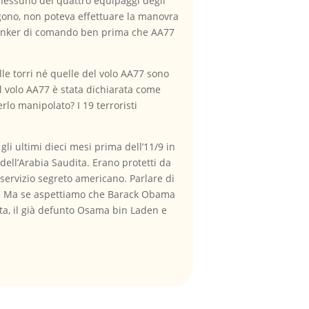
a; nessuno dei quattro equipaggi degli
tagono, non poteva effettuare la manovra
l bunker di comando ben prima che AA77
le torri né quelle del volo AA77 sono
el volo AA77 è stata dichiarata come
rlo manipolato? I 19 terroristi
gli ultimi dieci mesi prima dell’11/9 in
 dell’Arabia Saudita. Erano protetti da
 servizio segreto americano. Parlare di
iva. Ma se aspettiamo che Barack Obama
lta, il già defunto Osama bin Laden e