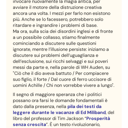
invocare nuovamente la magia antica, per
avviare il motore della distruzione creativa
ancora una volta. I mezzi per farlo non esistono
più. Anche se lo facessero, potrebbero solo
ritardare e ingrandire i problemi di base.
Ma ora, sulla scia dei disordini inglesi e di fronte
a un possibile collasso, stiamo finalmente
cominciando a discutere sulle questioni
ignorate, mentre l’illusione persiste: iniziamo a
discutere sui problemi dell’uguaglianza e
dell’esclusione, sui ricchi selvaggi e sui poveri
messi da parte e, nella parole di WH Auden, su
"Ciò che il dio aveva battuto / Per compiacere
suo figlio, il forte / Dal cuore di ferro uccisore di
uomini Achille / Chi non vorrebbe vivere a lungo".
Il segno di maggiore speranza che i politici
possano ora farsi le domande fondamentali è
dato dalla presenza, nella
pila dei testi da
leggere durante le vacanze di Ed Miliband
, del
libro del professor di Tim Jackson “
Prosperità
senza crescita
”. È un testo rivoluzionario,