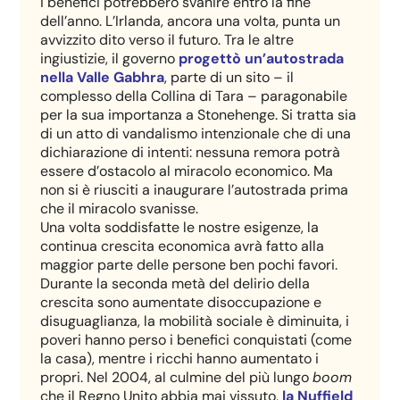
i benefici potrebbero svanire entro la fine
dell’anno. L’Irlanda, ancora una volta, punta un
avvizzito dito verso il futuro. Tra le altre
ingiustizie, il governo
progettò un’autostrada
nella Valle Gabhra
, parte di un sito – il
complesso della Collina di Tara – paragonabile
per la sua importanza a Stonehenge. Si tratta sia
di un atto di vandalismo intenzionale che di una
dichiarazione di intenti: nessuna remora potrà
essere d’ostacolo al miracolo economico. Ma
non si è riusciti a inaugurare l’autostrada prima
che il miracolo svanisse.
Una volta soddisfatte le nostre esigenze, la
continua crescita economica avrà fatto alla
maggior parte delle persone ben pochi favori.
Durante la seconda metà del delirio della
crescita sono aumentate disoccupazione e
disuguaglianza, la mobilità sociale è diminuita, i
poveri hanno perso i benefici conquistati (come
la casa), mentre i ricchi hanno aumentato i
propri. Nel 2004, al culmine del più lungo
boom
che il Regno Unito abbia mai vissuto,
la Nuffield