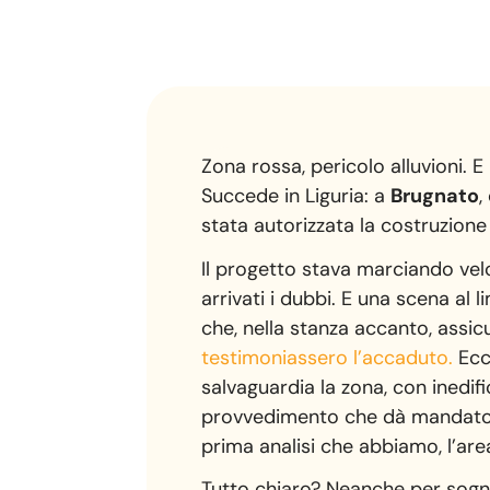
Zona rossa, pericolo alluvioni. E
Succede in Liguria: a
Brugnato
,
stata autorizzata la costruzio
Il progetto stava marciando velo
arrivati i dubbi. E una scena al 
che, nella stanza accanto, assic
testimoniassero l’accaduto.
Ec
salvaguardia la zona, con inedifi
provvedimento che dà mandato al
prima analisi che abbiamo, l’ar
Tutto chiaro? Neanche per sogn