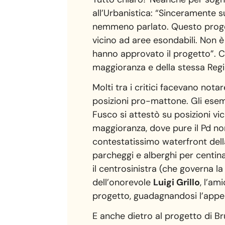
all’Urbanistica: “Sinceramente 
nemmeno parlato. Questo progett
vicino ad aree esondabili. Non 
hanno approvato il progetto”. C
maggioranza e della stessa Reg
Molti tra i critici facevano notar
posizioni pro-mattone. Gli ese
Fusco si attestò su posizioni vi
maggioranza, dove pure il Pd no
contestatissimo waterfront della
parcheggi e alberghi per centinai
il centrosinistra (che governa la
dell’onorevole
Luigi Grillo
, l’am
progetto, guadagnandosi l’appel
E anche dietro al progetto di Br