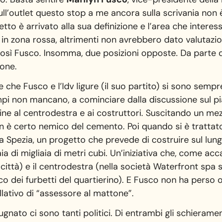
sull’outlet questo stop a me ancora sulla scrivania non
o è arrivato alla sua definizione e l’area che intere
è in zona rossa, altrimenti non avrebbero dato valutaz
osì Fusco. Insomma, due posizioni opposte. Da parte d
ione.
e che Fusco e l’Idv ligure (il suo partito) si sono sempr
mpi non mancano, a cominciare dalla discussione sul p
cine al centrodestra e ai costruttori. Suscitando un m
n è certo nemico del cemento. Poi quando si è trattat
 Spezia, un progetto che prevede di costruire sul lung
a di migliaia di metri cubi. Un’iniziativa che, come acc
 città) e il centrodestra (nella società Waterfront spa 
ico dei furbetti del quartierino). E Fusco non ha perso 
lativo di “assessore al mattone”.
ugnato ci sono tanti politici. Di entrambi gli schierame