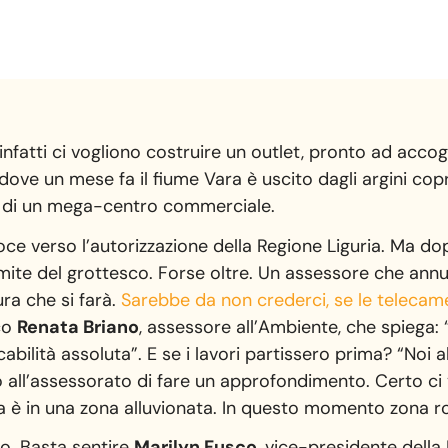
 infatti ci vogliono costruire un outlet, pronto ad accog
 dove un mese fa il fiume Vara è uscito dagli argini co
ne di un mega-centro commerciale.
ce verso l’autorizzazione della Regione Liguria. Ma dop
limite del grottesco. Forse oltre. Un assessore che annun
ura che si farà.
Sarebbe da non crederci, se le telecam
co
Renata Briano
, assessore all’Ambiente, che spiega:
cabilità assoluta”. E se i lavori partissero prima? “Noi
l’assessorato di fare un approfondimento. Certo ci vo
ea è in una zona alluvionata. In questo momento zona r
o. Basta sentire
Marilyn Fusco
, vice-presidente dell