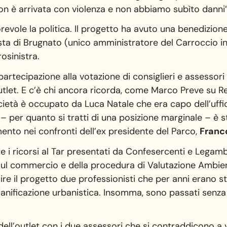
 non è arrivata con violenza e non abbiamo subìto danni”
revole la politica. Il progetto ha avuto una benedizione
sta di Brugnato (unico amministratore del Carroccio i
osinistra.
 partecipazione alla votazione di consiglieri e assessori
’outlet. E c’è chi ancora ricorda, come Marco Preve su R
ocietà è occupato da Luca Natale che era capo dell’uffi
 – per quanto si tratti di una posizione marginale – è s
mento nei confronti dell’ex presidente del Parco,
Franc
e i ricorsi al Tar presentati da Confesercenti e Legam
 sul commercio e della procedura di Valutazione Ambienta
re il progetto due professionisti che per anni erano sta
anificazione urbanistica. Insomma, sono passati senza
 dell’outlet con i due assessori che si contraddicono a 