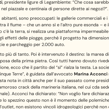
ti
, presidente ligure di Legambiente: “Che cosa sare
 nel piazzale e centinaia di persone dirette ai negozi?”.
 abitanti, sono preoccupati: le gallerie commerciali e i 
ra il fiume – che un anno sì e l’altro pure esonda – e i
’è la terra, si realizza una piattaforma impermeabile
i effetti delle piogge, perché il progetto ha dimension
icie e parcheggio per 2.000 auto.
o più di tanto. Poi è intervenuto il destino: la marea 
 posa della prima pietra. Così tutti hanno dovuto rived
vione, ecco che il partito del “sì” rialza la testa. La so
inque Terre”, è guidata dall’avvocato
Marina Acconci
ista nota in città anche per il suo passato come presi
amoroso crack della marineria italiana, nel cui cda sed
nale). Acconci ha dichiarato: “Non voglio fare dichiaraz
e lo spezzino questo non è il momento delle polemiche.
ll’outlet, non esistono vincoli idrogeologici perché non