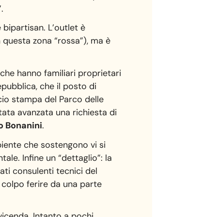
.
 bipartisan. L’outlet è
n questa zona “rossa”), ma è
 che hanno familiari proprietari
epubblica, che il posto di
cio stampa del Parco delle
tata avanzata una richiesta di
o Bonanini
.
biente che sostengono vi si
le. Infine un “dettaglio”: la
ti consulenti tecnici del
 colpo ferire da una parte
vicenda. Intanto a pochi