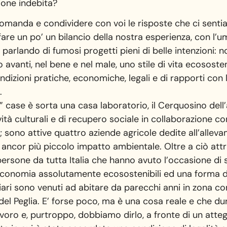
zione indebita?
omanda e condividere con voi le risposte che ci sent
fare un po’ un bilancio della nostra esperienza, con l’u
rlando di fumosi progetti pieni di belle intenzioni: noi
 avanti, nel bene e nel male, uno stile di vita ecososte
 condizioni pratiche, economiche, legali e di rapporti con 
.
re” case è sorta una casa laboratorio, il Cerquosino de
tà culturali e di recupero sociale in collaborazione con 
; sono attive quattro aziende agricole dedite all’alle
 ancor più piccolo impatto ambientale. Oltre a ciò attr
persone da tutta Italia che hanno avuto l’occasione di
n’economia assolutamente ecosostenibili ed una forma di
amiliari sono venuti ad abitare da parecchi anni in zona
 del Peglia. E’ forse poco, ma è una cosa reale e che du
avoro e, purtroppo, dobbiamo dirlo, a fronte di un att