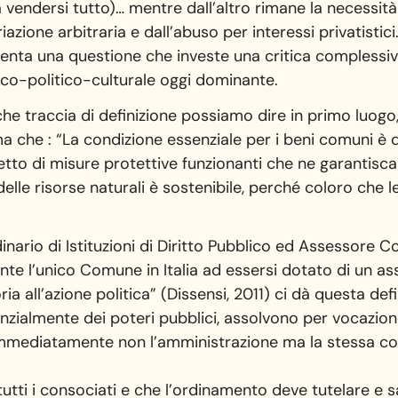
vendersi tutto)… mentre dall’altro rimane la necessità d
azione arbitraria e dall’abuso per interessi privatistic
iventa una questione che investe una critica complessi
co-politico-culturale oggi dominante.
che traccia di definizione possiamo dire in primo luogo
a che : “La condizione essenziale per i beni comuni è 
spetto di misure protettive funzionanti che ne garantis
elle risorse naturali è sostenibile, perché coloro che l
dinario di Istituzioni di Diritto Pubblico ed Assessore
e l’unico Comune in Italia ad essersi dotato di un a
ia all’azione politica” (Dissensi, 2011) ci dà questa defin
denzialmente dei poteri pubblici, assolvono per vocazi
immediatamente non l’amministrazione ma la stessa coll
tti i consociati e che l’ordinamento deve tutelare e 