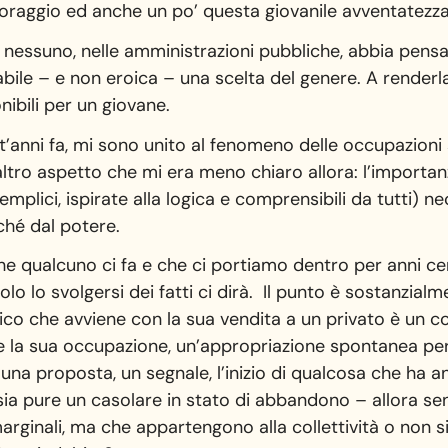
raggio ed anche un po’ questa giovanile avventatezza,
nessuno, nelle amministrazioni pubbliche, abbia pensa
abile – e non eroica – una scelta del genere. A renderla
nibili per un giovane.
nt’anni fa, mi sono unito al fenomeno delle occupazioni
tro aspetto che mi era meno chiaro allora: l’importanza 
mplici, ispirate alla logica e comprensibili da tutti) n
iché dal potere.
che qualcuno ci fa e che ci portiamo dentro per anni ce
o lo svolgersi dei fatti ci dirà. Il punto è sostanzialm
lico che avviene con la sua vendita a un privato è un
e la sua occupazione, un’appropriazione spontanea per 
è una proposta, un segnale, l’inizio di qualcosa che ha a
i sia pure un casolare in stato di abbandono – allora s
marginali, ma che appartengono alla collettività o non s