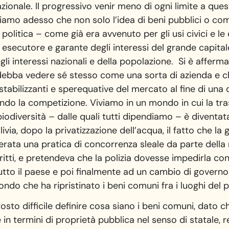
nazionale. Il progressivo venir meno di ogni limite a qu
i siamo adesso che non solo l’idea di beni pubblici o co
ia politica – come già era avvenuto per gli usi civici e 
 esecutore e garante degli interessi del grande capita
gli interessi nazionali e della popolazione. Si è afferm
 debba vedere sé stesso come una sorta di azienda e 
tabilizzanti e sperequative del mercato al fine di una 
ndo la competizione. Viviamo in un mondo in cui la tra
a biodiversità – dalle quali tutti dipendiamo – è diventat
ivia, dopo la privatizzazione dell’acqua, il fatto che l
erata una pratica di concorrenza sleale da parte della
iritti, e pretendeva che la polizia dovesse impedirla co
tutto il paese e poi finalmente ad un cambio di governo 
ondo che ha ripristinato i beni comuni fra i luoghi del p
tosto difficile definire cosa siano i beni comuni, dato 
ne in termini di proprietà pubblica nel senso di statale