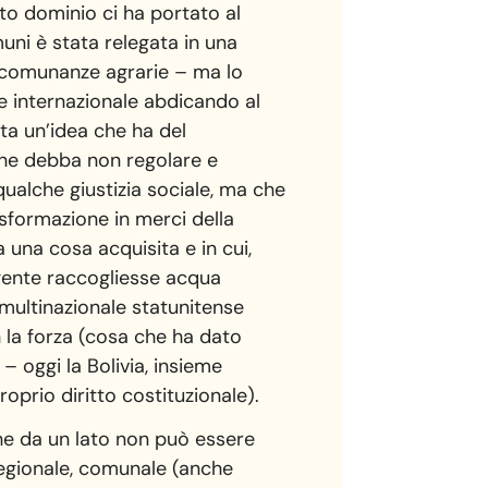
esto dominio ci ha portato al
muni è stata relegata in una
le comunanze agrarie – ma lo
le internazionale abdicando al
ata un’idea che ha del
che debba non regolare e
qualche giustizia sociale, ma che
sformazione in merci della
a una cosa acquisita e in cui,
a gente raccogliesse acqua
 multinazionale statunitense
n la forza (cosa che ha dato
– oggi la Bolivia, insieme
roprio diritto costituzionale).
che da un lato non può essere
, regionale, comunale (anche