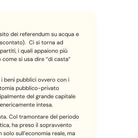
esito dei referendum su acqua e
scontato). Ci si torna ad
artiti, i quali appaiono più
 o come si usa dire “di casta”
 beni pubblici ovvero con i
cotomia pubblico-privato
ncipalmente del grande capitale
 genericamente intesa.
vata. Col tramontare del periodo
ica, ha preso il sopravvento
n solo sull’economia reale, ma