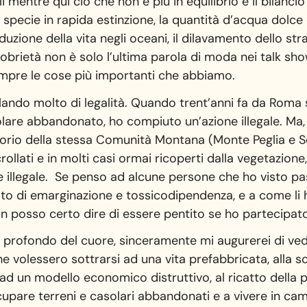
li mentre qui ciò che non è più in equilibrio è il bilanc
 specie in rapida estinzione, la quantità d’acqua dolce d
duzione della vita negli oceani, il dilavamento dello stra
brietà non è solo l’ultima parola di moda nei talk show
empre le cose più importanti che abbiamo.
lando molto di legalità. Quando trent’anni fa da Roma
are abbandonato, ho compiuto un’azione illegale. Ma, 
ritorio della stessa Comunità Montana (Monte Peglia e
rollati e in molti casi ormai ricoperti dalla vegetazio
ne illegale. Se penso ad alcune persone che ho visto pa
to di emarginazione e tossicodipendenza, e a come li h
non posso certo dire di essere pentito se ho partecipato
l profondo del cuore, sinceramente mi augurerei di ved
 che volessero sottrarsi ad una vita prefabbricata, alla
 ad un modello economico distruttivo, al ricatto della p
pare terreni e casolari abbandonati e a vivere in ca