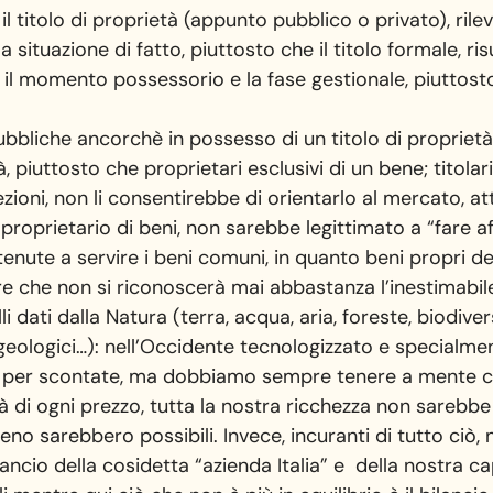
 il titolo di proprietà (appunto pubblico o privato), rile
va la situazione di fatto, piuttosto che il titolo formale, 
to, il momento possessorio e la fase gestionale, piuttosto
pubbliche ancorchè in possesso di un titolo di proprietà
vità, piuttosto che proprietari esclusivi di un bene; titola
ezioni, non li consentirebbe di orientarlo al mercato, at
e proprietario di beni, non sarebbe legittimato a “fare af
enute a servire i beni comuni, in quanto beni propri dei 
e che non si riconoscerà mai abbastanza l’inestimabi
 dati dalla Natura (terra, acqua, aria, foreste, biodivers
ogeologici…): nell’Occidente tecnologizzato e specialmen
se per scontate, ma dobbiamo sempre tenere a mente 
à di ogni prezzo, tutta la nostra ricchezza non sarebbe 
o sarebbero possibili. Invece, incuranti di tutto ciò,
ancio della cosidetta “azienda Italia” e della nostra ca