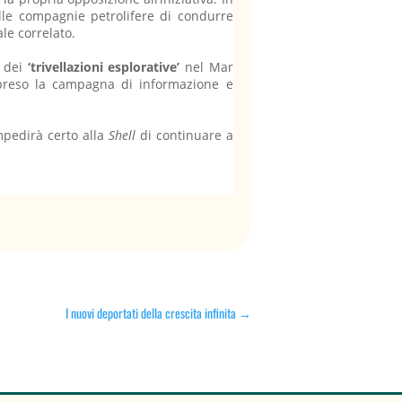
alle compagnie petrolifere di condurre
le correlato.
2 dei
‘trivellazioni esplorative’
nel Mar
ipreso la campagna di informazione e
mpedirà certo alla
Shell
di continuare a
I nuovi deportati della crescita infinita
→