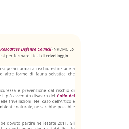
 Resources Defense Council
(NRDM).
Lo
mesi per fermare i test di
trivellaggio
rsi polari ormai a rischio estinzione a
ed altre forme di fauna selvatica che
icurezza e prevenzione dal rischio di
e il già avvenuto disastro del
Golfo del
e trivellazioni. Nel caso dell’Artico è
ambiente naturale, né sarebbe possibile
be dovuto partire nell’estate 2011. Gli
a propria opposizione all’iniziativa. In