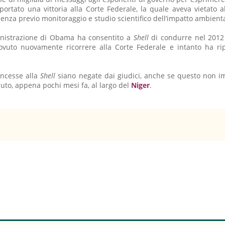
portato una vittoria alla Corte Federale, la quale aveva vietato 
 senza previo monitoraggio e studio scientifico dell’impatto ambienta
mministrazione di Obama ha consentito a
Shell
di condurre nel 201
ovuto nuovamente ricorrere alla Corte Federale e intanto ha r
oncesse alla
Shell
siano negate dai giudici, anche se questo non i
uto, appena pochi mesi fa, al largo del
Niger
.