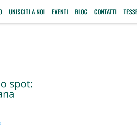
O
UNISCITI A NOI
EVENTI
BLOG
CONTATTI
TESS
lo spot:
tana
o