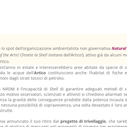
so lo spot dell’organizzazione ambientalista non governativa
Natural
f the Artic!
(
Tenete la Shell lontana dall’Artico!
), attivo già da alcuni 
rtico.
est’anno in estate e interesserebbero aree abitate da specie di o
Ma le acque dell’
Artico
costituiscono anche l’habitat di foche 
i dagli strati tossici di petrolio.
a NRDM è l’incapacità di
Shell
di garantire adeguati metodi di s
o motivo osservatori, scienziati e attivisti si chiedono allarmati s
za la gravità delle conseguenze prodotte dalla potenza incauta dell
o nessuna possibilità di sopravvivenza, una volta devastato il loro 
strutte.
va annunciato il suo ritiro dal
progetto di trivellaggio
, che sareb
e di migliaia di messaggi agli esponenti di governo per esprimere l