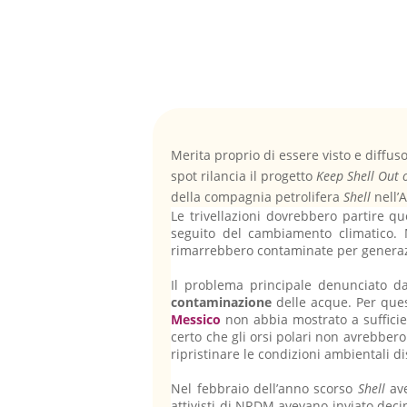
Merita proprio di essere visto e diffu
spot rilancia il progetto
Keep Shell Out o
della compagnia petrolifera
Shell
nell’A
Le trivellazioni dovrebbero partire qu
seguito del cambiamento climatico. 
rimarrebbero contaminate per generazion
Il problema principale denunciato d
contaminazione
delle acque. Per quest
Messico
non abbia mostrato a sufficien
certo che gli orsi polari non avrebber
ripristinare le condizioni ambientali di
Nel febbraio dell’anno scorso
Shell
ave
attivisti di NRDM avevano inviato decin