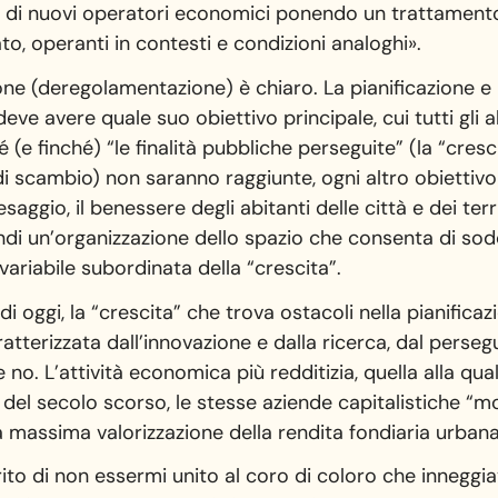
o di nuovi operatori economici ponendo un trattamento 
to, operanti in contesti e condizioni analoghi».
zione (deregolamentazione) è chiaro. La pianificazione 
 deve avere quale suo obiettivo principale, cui tutti gli 
(e finché) “le finalità pubbliche perseguite” (la “crescit
 scambio) non saranno raggiunte, ogni altro obiettivo 
saggio, il benessere degli abitanti delle città e dei territ
ndi un’organizzazione dello spazio che consenta di sod
 variabile subordinata della “crescita”.
 di oggi, la “crescita” che trova ostacoli nella pianifi
aratterizzata dall’innovazione e dalla ricerca, dal perse
no. L’attività economica più redditizia, quella alla q
ta del secolo scorso, le stesse aziende capitalistiche “
a massima valorizzazione della rendita fondiaria urbana
rito di non essermi unito al coro di coloro che inneggi