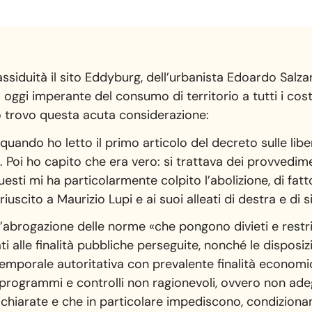
 assiduità il sito Eddyburg, dell’urbanista Edoardo Salza
a oggi imperante del consumo di territorio a tutti i cos
o trovo questa acuta considerazione:
ndo ho letto il primo articolo del decreto sulle liberal
. Poi ho capito che era vero: si trattava dei provvedime
uesti mi ha particolarmente colpito l’abolizione, di fatto
riuscito a Maurizio Lupi e ai suoi alleati di destra e di si
 l’abrogazione delle norme «che pongono divieti e restri
 alle finalità pubbliche perseguite, nonché le disposizi
temporale autoritativa con prevalente finalità econom
programmi e controlli non ragionevoli, ovvero non ad
 dichiarate e che in particolare impediscono, condiziona