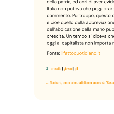
della patria, ed anzi di aver evi
Italia non poteva che peggiorar
commento. Purtroppo, questo dec
e cioè quello della abbreviazion
dell’abdicazione della mano pubbl
crescita. Un tempo si diceva che
oggi al capitalista non importa n
Fonte:
ilfattoquotidiano.it
crescita
|
giovani
|
pil

←
Nucleare, cento scienziati dicono ancora sì: "Bast