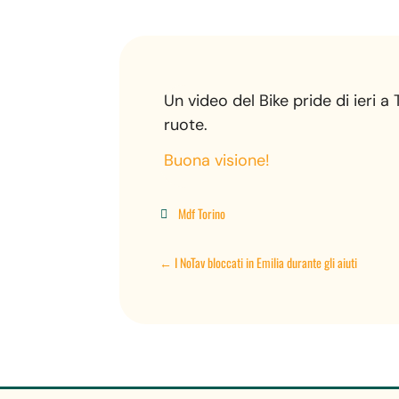
Un video del Bike pride di ieri a
ruote.
Buona visione!
Mdf Torino

←
I NoTav bloccati in Emilia durante gli aiuti