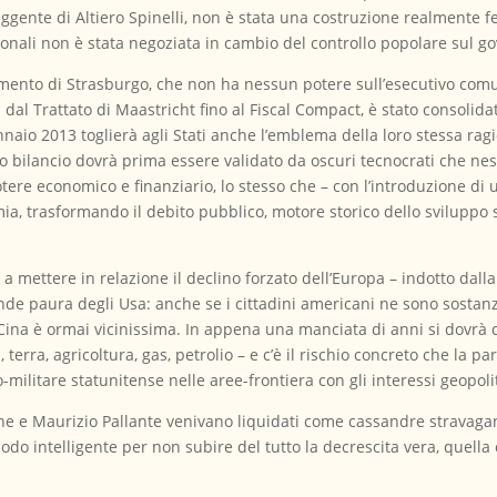
eggente di Altiero Spinelli, non è stata una costruzione realmente
ionali non è stata negoziata in cambio del controllo popolare sul g
rlamento di Strasburgo, che non ha nessun potere sull’esecutivo com
: dal Trattato di Maastricht fino al Fiscal Compact, è stato consolida
nnaio 2013 toglierà agli Stati anche l’emblema della loro stessa ragi
o bilancio dovrà prima essere validato da oscuri tecnocrati che ness
ere economico e finanziario, lo stesso che – con l’introduzione di 
mia, trasformando il debito pubblico, motore storico dello sviluppo s
 mettere in relazione il declino forzato dell’Europa – indotto dalla c
nde paura degli Usa: anche se i cittadini americani ne sono sostanzi
 Cina è ormai vicinissima. In appena una manciata di anni si dovrà 
 terra, agricoltura, gas, petrolio – e c’è il rischio concreto che la 
o-militare statunitense nelle aree-frontiera con gli interessi geopolit
che e Maurizio Pallante venivano liquidati come cassandre stravaga
odo intelligente per non subire del tutto la decrescita vera, quella 