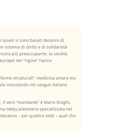
ul quale si sono basati decenni di
sistema di diritti e di solidarietà
 ancora più preoccupante: la società
i europei del “rigore” hanno
riforme strutturali”, medicina amara ma
 sta inoculando nel sangue italiano
i. Il vero “mandante” è Mario Draghi,
ma lobby planetaria specializzata nel
diteranno – per quattro soldi – quel che