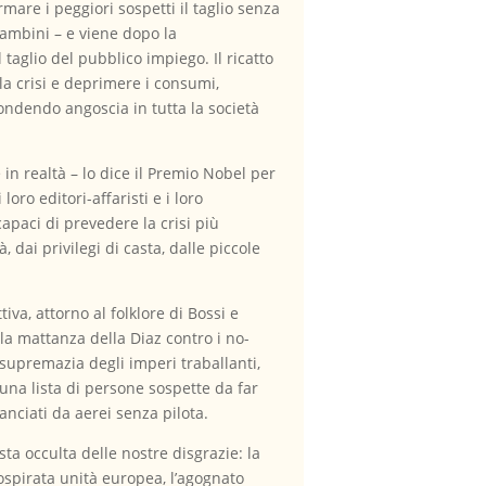
mare i peggiori sospetti il taglio senza
bambini – e viene dopo la
l taglio del pubblico impiego. Il ricatto
la crisi e deprimere i consumi,
fondendo angoscia in tutta la società
in realtà – lo dice il Premio Nobel per
oro editori-affaristi e i loro
capaci di prevedere la crisi più
 dai privilegi di casta, dalle piccole
iva, attorno al folklore di Bossi e
la mattanza della Diaz contro i no-
a supremazia degli imperi traballanti,
una lista di persone sospette da far
anciati da aerei senza pilota.
sta occulta delle nostre disgrazie: la
ospirata unità europea, l’agognato