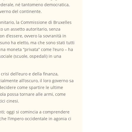
 federale, né tantomeno democratica,
overno del continente.
unitario, la Commissione di Bruxelles
to un assetto autoritario, senza
on d’essere, ovvero la sovranità in
uno ha eletto, ma che sono stati tutti
una moneta “privata” come l’euro – ha
ociale (scuole, ospedali) in una
risi dell’euro e della finanza,
almente all’oscuro, il loro governo sa
decidere come spartire le ultime
parola possa tornare alle armi, come
ici cinesi.
nti; oggi si comincia a comprendere
che l’impero occidentale in agonia ci