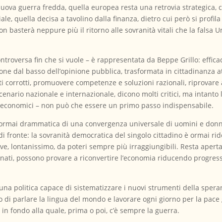
nuova guerra fredda, quella europea resta una retrovia strategica, 
ciale, quella decisa a tavolino dalla finanza, dietro cui però si profil
 basterà neppure più il ritorno alle sovranità vitali che la falsa 
 controversa fin che si vuole – è rappresentata da Beppe Grillo: efficac
one dal basso dell’opinione pubblica, trasformata in cittadinanza at
rati corrotti, promuovere competenze e soluzioni razionali, riprovare
rio nazionale e internazionale, dicono molti critici, ma intanto l’
i economici – non può che essere un primo passo indispensabile.
à ormai drammatica di una convergenza universale di uomini e don
i fronte: la sovranità democratica del singolo cittadino è ormai rido
e, lontanissimo, da poteri sempre più irraggiungibili. Resta aperta, in
cinati, possono provare a riconvertire l’economia riducendo progre
una politica capace di sistematizzare i nuovi strumenti della spera
do di parlare la lingua del mondo e lavorare ogni giorno per la pace 
 in fondo alla quale, prima o poi, c’è sempre la guerra.