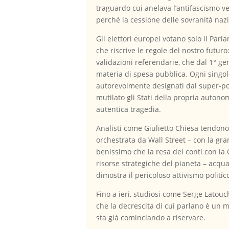
traguardo cui anelava l’antifascismo v
perché la cessione delle sovranità naz
Gli elettori europei votano solo il Pa
che riscrive le regole del nostro futuro
validazioni referendarie, che dal 1° ge
materia di spesa pubblica. Ogni singol
autorevolmente designati dal super-pot
mutilato gli Stati della propria autono
autentica tragedia.
Analisti come Giulietto Chiesa tendono a
orchestrata da Wall Street – con la gra
benissimo che la resa dei conti con la
risorse strategiche del pianeta – acqua,
dimostra il pericoloso attivismo politic
Fino a ieri, studiosi come Serge Latou
che la decrescita di cui parlano è un m
sta già cominciando a riservare.