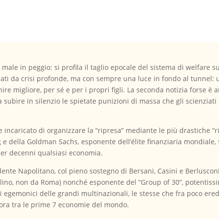
male in peggio: si profila il taglio epocale del sistema di welfare s
ti da crisi profonde, ma con sempre una luce in fondo al tunnel: un 
ire migliore, per sé e per i propri figli. La seconda notizia forse è
a a subire in silenzio le spietate punizioni di massa che gli scienziat
e incaricato di organizzare la “ripresa” mediante le più drastiche “
g e della Goldman Sachs, esponente dell’élite finanziaria mondiale,
 per decenni qualsiasi economia.
dente Napolitano, col pieno sostegno di Bersani, Casini e Berluscon
lino, non da Roma) nonché esponente del “Group of 30”, potentissi
essi egemonici delle grandi multinazionali, le stesse che fra poco ere
uttora tra le prime 7 economie del mondo.