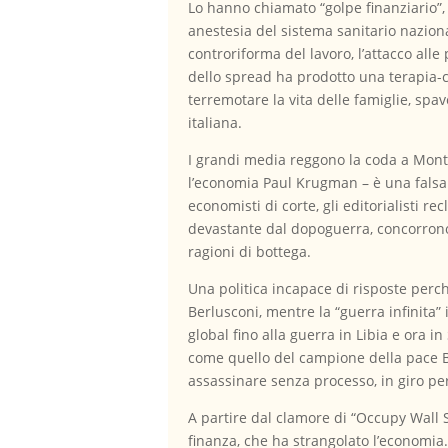
Lo hanno chiamato “golpe finanziario”, 
anestesia del sistema sanitario naziona
controriforma del lavoro, l’attacco alle 
dello spread ha prodotto una terapia-ch
terremotare la vita delle famiglie, spa
italiana.
I grandi media reggono la coda a Monti 
l’economia Paul Krugman – è una falsa cu
economisti di corte, gli editorialisti r
devastante dal dopoguerra, concorrono a
ragioni di bottega.
Una politica incapace di risposte perché 
Berlusconi, mentre la “guerra infinita”
global fino alla guerra in Libia e ora i
come quello del campione della pace Ba
assassinare senza processo, in giro per 
A partire dal clamore di “Occupy Wall S
finanza, che ha strangolato l’economia