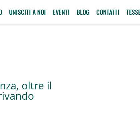
O
UNISCITI A NOI
EVENTI
BLOG
CONTATTI
TESS
za, oltre il
rivando