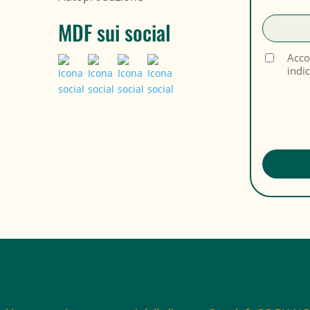
MDF sui social
Acco
indi