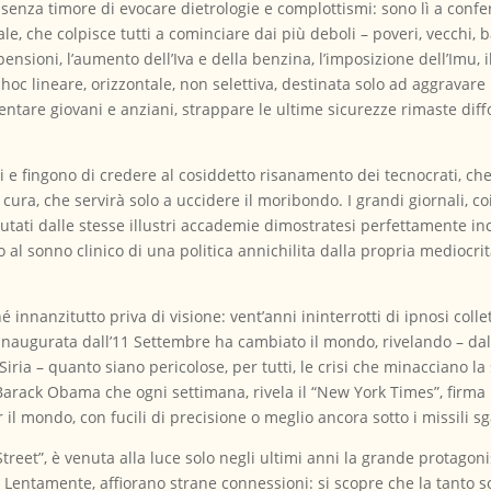
senza timore di evocare dietrologie e complottismi: sono lì a confer
le, che colpisce tutti a cominciare dai più deboli – poveri, vecchi, 
pensioni, l’aumento dell’Iva e della benzina, l’imposizione dell’Imu, i
oc lineare, orizzontale, non selettiva, destinata solo ad aggravare 
ventare giovani e anziani, strappare le ultime sicurezze rimaste dif
e fingono di credere al cosiddetto risanamento dei tecnocrati, che 
ra, che servirà solo a uccidere il moribondo. I grandi giornali, coi l
eclutati dalle stesse illustri accademie dimostratesi perfettamente in
l sonno clinico di una politica annichilita dalla propria mediocrità,
innanzitutto priva di visione: vent’anni ininterrotti di ipnosi collett
 inaugurata dall’11 Settembre ha cambiato il mondo, rivelando – dal
n Siria – quanto siano pericolose, per tutti, le crisi che minacciano l
rack Obama che ogni settimana, rivela il “New York Times”, firma 
il mondo, con fucili di precisione o meglio ancora sotto i missili sg
treet”, è venuta alla luce solo negli ultimi anni la grande protagoni
. Lentamente, affiorano strane connessioni: si scopre che la tanto s