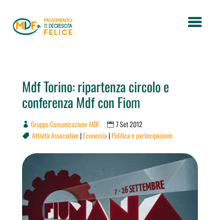
Mdf Torino: ripartenza circolo e
conferenza Mdf con Fiom
Gruppo Comunicazione MDF
7 Set 2012
Attività Associative
|
Economia
|
Politica e partecipazione
